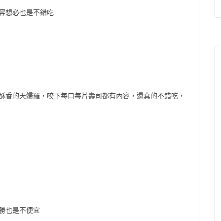
笑容想必也是不錯吃
炸好酥香的天婦羅，咬下每口每片壽司都有內容，還真的不錯吃，
勝也是不便宜