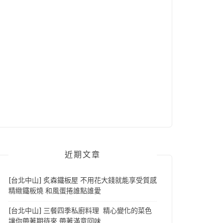
近期文章
[台北中山] 炙森鐵板屋 不用花大錢就能享受質感
精緻鐵板燒 和風蛋捲誰點誰愛
[台北中山] 三餐四季私廚料理 精心變化的菜色
讓你帶著期待來 帶著滿意回味