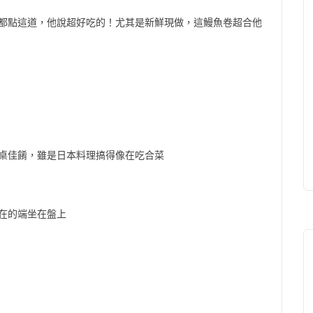
都點這道，他說超好吃的！尤其是新鮮現做，這鰻魚卷超合他
桌佳餚，雖是日本料理搞得像在吃合菜
在在的端坐在盤上