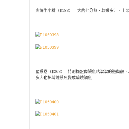
炙燒牛小排（$188） – 大約七分熟，軟嫩多汁，
星鰻卷（$268）- 特別擺盤像鰻魚咕溜溜的遊動
多店也把蒲燒鰻魚變成蒲燒鯛魚