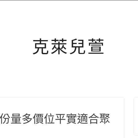
克萊兒萱
食堂份量多價位平實適合聚