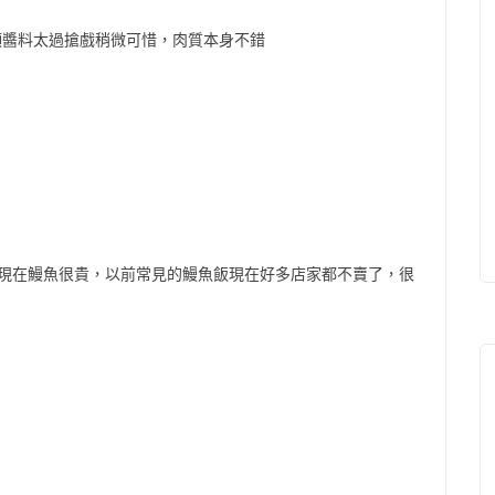
上頭醬料太過搶戲稍微可惜，肉質本身不錯
般，現在鰻魚很貴，以前常見的鰻魚飯現在好多店家都不賣了，很