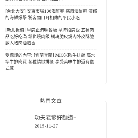
[台北大安] 安東市場136海鮮麵 痛風海鮮麵 濃郁
的海鮮爆擊 饕客間口耳相傳的平民小吃
[新北板橋] 皇牌正港味餐廳 皇牌招牌飯 五種肉
品吃好吃滿 鬆化燒肉飯 銷魂脆皮燒肉外皮酥脆
誘人豬肉油脂香
受保護的內容: [宜蘭宜蘭] MIO米歐牛排館 高水
準牛排肉質 各種精緻排餐 享受美味牛排還有儀
式感
熱門文章
功夫老爹好麵道~
2015-11-27