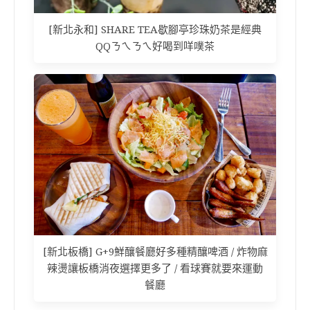
[新北永和] SHARE TEA歇腳亭珍珠奶茶是經典
QQㄋㄟㄋㄟ好喝到咩噗茶
[新北板橋] G+9鮮釀餐廳好多種精釀啤酒 / 炸物麻
辣燙讓板橋消夜選擇更多了 / 看球賽就要來運動
餐廳