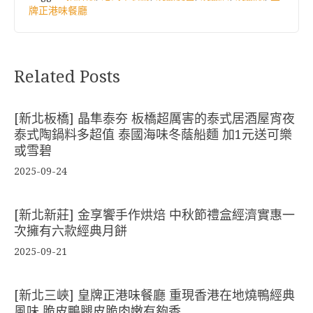
牌正港味餐廳
Related Posts
[新北板橋] 晶隼泰夯 板橋超厲害的泰式居酒屋宵夜
泰式陶鍋料多超值 泰國海味冬蔭船麵 加1元送可樂
或雪碧
2025-09-24
[新北新莊] 金享饗手作烘焙 中秋節禮盒經濟實惠一
次擁有六款經典月餅
2025-09-21
[新北三峽] 皇牌正港味餐廳 重現香港在地燒鴨經典
風味 脆皮鴨腿皮脆肉嫩有夠香