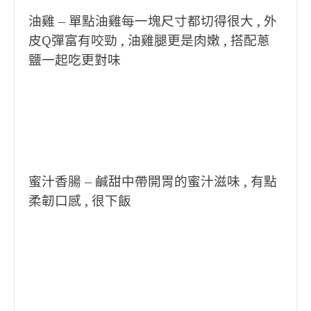
油雞 – 單點油雞每一塊尺寸都切得很大 , 外
皮Q彈富有咬勁 , 油雞腿更是肉嫩 , 搭配蔥
鹽一起吃更對味
蜜汁香腸 – 鹹甜中帶開胃的蜜汁滋味 , 有點
柔韌口感 , 很下飯