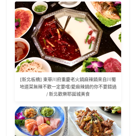
[新北板橋] 東華川府重慶老火鍋麻辣鍋來自川蜀
地道菜無辣不歡一定要嚐/愛麻辣鍋的你不要錯過
/ 新北歡樂耶誕城美食