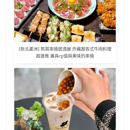
[新北蘆洲] 熊賀串燒居酒屋 炸雞跟各式牛肉料理
超激推 兼具cp值與美味的串燒