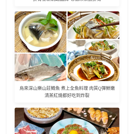
烏來深山樂山莊鱒魚 煮上全魚料理 肉質Q彈鮮嫩
清蒸紅燒都好吃到炸裂