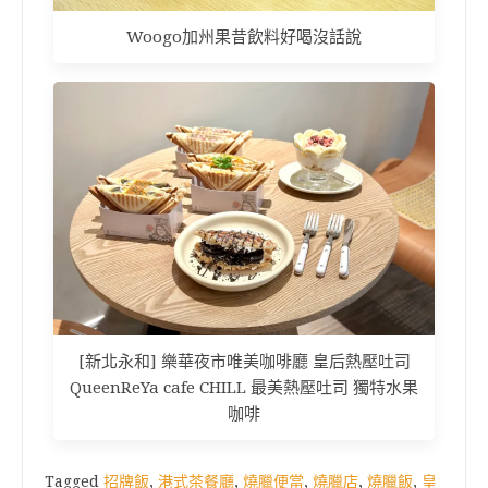
Woogo加州果昔飲料好喝沒話說
[新北永和] 樂華夜市唯美咖啡廳 皇后熱壓吐司
QueenReYa cafe CHILL 最美熱壓吐司 獨特水果
咖啡
Tagged
招牌飯
,
港式茶餐廳
,
燒臘便當
,
燒臘店
,
燒臘飯
,
皇