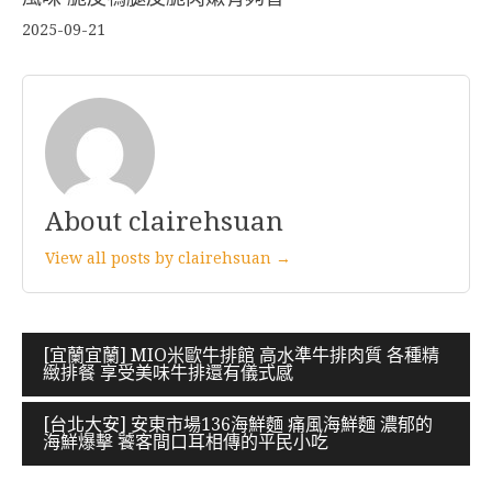
2025-09-21
About clairehsuan
View all posts by clairehsuan →
文
[宜蘭宜蘭] MIO米歐牛排館 高水準牛排肉質 各種精
緻排餐 享受美味牛排還有儀式感
章
導
[台北大安] 安東市場136海鮮麵 痛風海鮮麵 濃郁的
海鮮爆擊 饕客間口耳相傳的平民小吃
覽