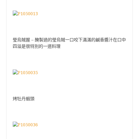
–
瑩烏賊握
醃製過的瑩烏賊一口咬下滿滿的鹹香醬汁在口中
四溢是很特別的一道料理
烤牡丹蝦頭