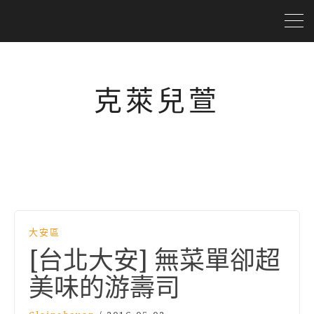
克萊兒萱
大安區
[台北大安] 無菜單卻超
美味的游壽司