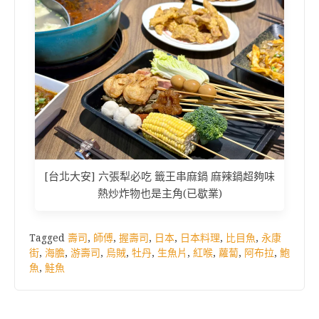
[台北大安] 六張犁必吃 籤王串麻鍋 麻辣鍋超夠味
熱炒炸物也是主角(已歇業)
Tagged
壽司
,
師傅
,
握壽司
,
日本
,
日本料理
,
比目魚
,
永康
街
,
海膽
,
游壽司
,
烏賊
,
牡丹
,
生魚片
,
紅喉
,
蘿蔔
,
阿布拉
,
鮑
魚
,
鮭魚