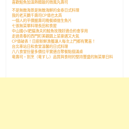
喜歡鮭魚加溫熱醋飯的微風丸壽司
不是無敵海景是無敵海鮮的金泰日式料理
我的老天鵝千壽司CP值也太高
一個人的平價握壽司晚餐順億生魚片
七張無菜單料理長田和食屋
中山國小/肥貓漁夫的鮭魚玫瑰好適合約會享用
走過青春的西門町美觀園上菜豪邁又大氣
CP值破表！日廚新鮮漁獲讓人每次上門都有驚喜！
台北車站日和食堂溫馨的日式料理
八八食堂份量多價位平實適合聚餐點個滿桌
竜壽司‧割烹（竜すし）品質與食材的堅持豐盛的無菜單日料