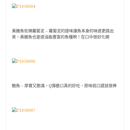
–
黃雞魚佐辣蘿蔔泥
蘿蔔泥的提味讓魚本身的味道更跳出
來，黃雞魚也是道油脂豐富的魚種啊！在口中很好化開
–
Q
鮑魚
厚實又飽滿，
彈脆口真的好吃，原味就口感就很棒