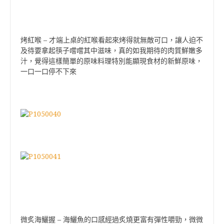
–
烤紅喉
才端上桌的紅喉看起來烤得就無敵可口，讓人迫不
及待要拿起筷子嚐嚐其中滋味，真的如我期待的肉質鮮嫩多
汁，覺得這樣簡單的原味料理特別能顯現食材的新鮮原味，
一口一口停不下來
–
微炙海鱺握
海鱺魚的口感經過炙燒更富有彈性嚼勁，微微