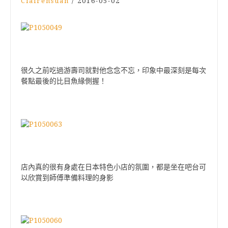
Clairehsuan
/
2016-05-02
很久之前吃過游壽司就對他念念不忘，印象中最深刻是每次
餐點最後的比目魚緣側握！
店內真的很有身處在日本特色小店的氛圍，都是坐在吧台可
以欣賞到師傅準備料理的身影