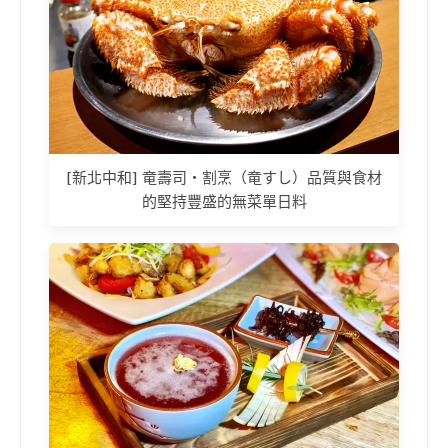
[新北中和] 竜壽司‧割烹（竜すし）品質與食材
的堅持豐盛的無菜單日料