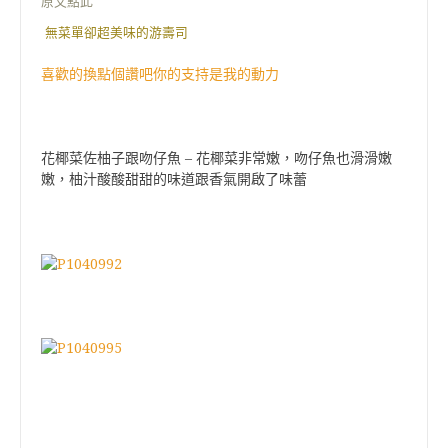
原文點此
無菜單卻超美味的游壽司
喜歡的換點個讚吧你的支持是我的動力
–
花椰菜佐柚子跟吻仔魚
花椰菜非常嫩，吻仔魚也滑滑嫩
嫩，柚汁酸酸甜甜的味道跟香氣開啟了味蕾