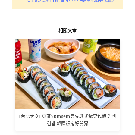
英文會話課程｜1對1 即時互動，快速提升流利對談能力
相關文章
[台北大安] 東區Yumsem宴先韓式紫菜包飯.얌샘
김밥 韓國飯捲好開胃