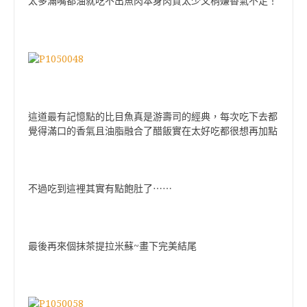
太多滿嘴都油就吃不出魚肉本身肉質太少又稍嫌香氣不足！
這道最有記憶點的比目魚真是游壽司的經典，每次吃下去都
覺得滿口的香氣且油脂融合了醋飯實在太好吃都很想再加點
不過吃到這裡其實有點飽肚了
⋯⋯
最後再來個抹茶提拉米蘇~畫下完美結尾