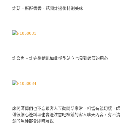
–
炸菇
酥酥香香，菇類炸過後特別美味
–
炸公魚
炸完後還能如此塑型站立也見到師傅的用心
席間師傅們也不忘跟客人互動閒話家常，相當有親切感，師
傅很細心邊料理也會邊注意吧檯錢的客人聊天內容，有不清
楚的魚種都會即時解說