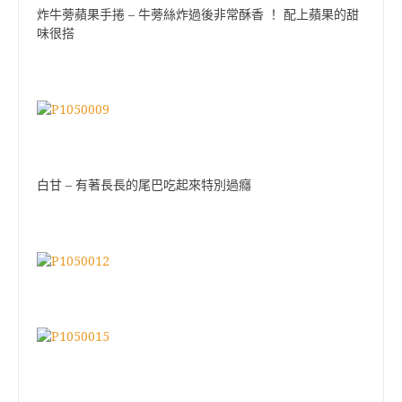
–
炸牛蒡蘋果手捲
牛蒡絲炸過後非常酥香
！
配上蘋果的甜
味很搭
–
白甘
有著長長的尾巴吃起來特別過癮