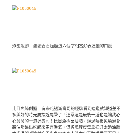
–
炸甜蝦腳
酸酸香香脆脆這六個字相當好表達他的口感
–
比目魚緣側握
有來吃過游壽司的經驗看到這道就知道差不
多美好的時光要接近尾聲了！通常這是最後一道也是讓我心
心念念的一道握壽司！比目魚極富油脂，經過噴槍炙燒過會
將油脂逼出吃起來更有香氣，但炙燒程度需拿捏好太過油脂