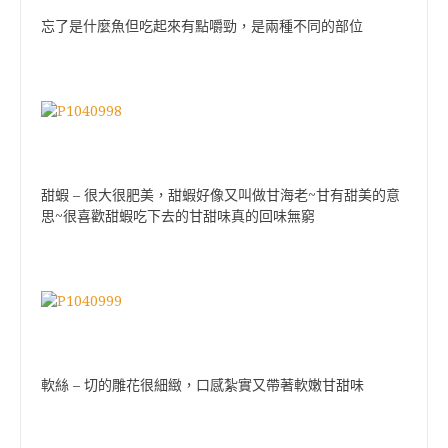
忘了是什麼魚但吃起來有點嚼勁，是兩種不同的部位
–
~
甜蝦
很大很肥美，甜蝦好像又叫做甘海老
甘有甜美的意
~
思
很喜歡甜蝦吃下去的甘甜味真的回味無窮
–
軟絲
切的雕花很細緻，口感紮實又帶著軟嫩甘甜味