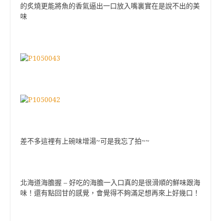
的炙燒更能將魚的香氣逼出一口放入嘴裏實在是說不出的美
味
差不多這裡有上碗味增湯~可是我忘了拍~~
–
北海道海膽握
好吃的海膽一入口真的是很滑順的鮮味跟海
味！還有點回甘的感覺，會覺得不夠滿足想再來上好幾口！