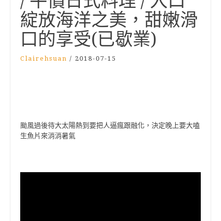
/ 平價日式料理 / 入口
綻放海洋之美，甜嫩滑
口的享受(已歇業)
Clairehsuan
/
2018-07-15
颱風過後待大太陽熱到要把人逼瘋跟融化，決定晚上要大嗑
生魚片來消消暑氣