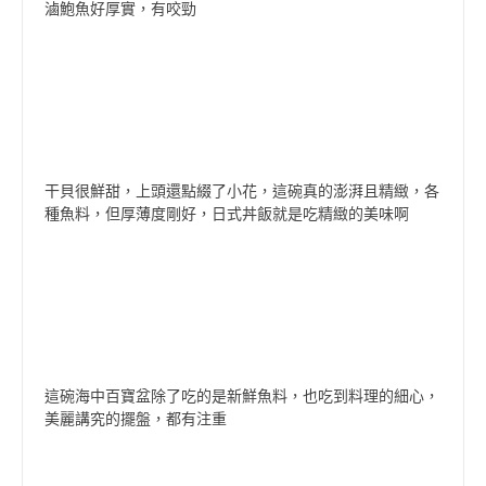
滷鮑魚好厚實，有咬勁
干貝很鮮甜，上頭還點綴了小花，這碗真的澎湃且精緻，各
種魚料，但厚薄度剛好，日式丼飯就是吃精緻的美味啊
這碗海中百寶盆除了吃的是新鮮魚料，也吃到料理的細心，
美麗講究的擺盤，都有注重