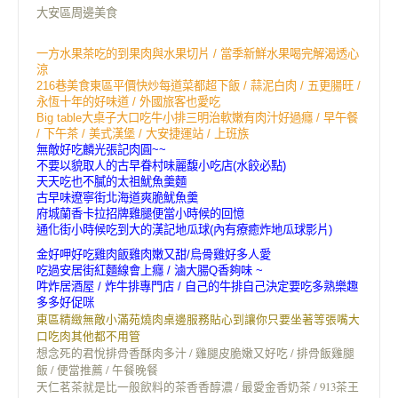
大安區周邊美食
一方水果茶吃的到果肉與水果切片 / 當季新鮮水果喝完解渴透心
涼
216巷美食東區平價快炒每道菜都超下飯 / 蒜泥白肉 / 五更腸旺 /
永恆十年的好味道 / 外國旅客也愛吃
Big table大桌子大口吃牛小排三明治軟嫩有肉汁好過癮 / 早午餐
/ 下午茶 / 美式漢堡 / 大安捷運站 / 上班族
無敵好吃麟光張記肉圓~~
不要以貌取人的古早眷村味麗馥小吃店(水餃必點)
天天吃也不膩的太祖魷魚羹麵
古早味遼寧街北海道爽脆魷魚羹
府城蘭香卡拉招牌雞腿便當小時候的回憶
通化街小時候吃到大的漢記地瓜球(內有療癒炸地瓜球影片)
金好呷好吃雞肉飯雞肉嫩又甜/烏骨雞好多人愛
吃過安居街紅麵線會上癮 / 滷大腸Q香夠味 ~
吽炸居酒屋 / 炸牛排專門店 / 自己的牛排自己決定要吃多熟樂趣
多多好促咪
東區精緻無敵小滿苑燒肉桌邊服務貼心到讓你只要坐著等張嘴大
口吃肉其他都不用管
想念死的君悅排骨香酥肉多汁 / 雞腿皮脆嫩又好吃 / 排骨飯雞腿
飯 / 便當推薦 / 午餐晚餐
天仁茗茶就是比一般飲料的茶香香醇濃 / 最愛金香奶茶 / 913茶王