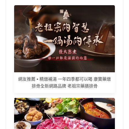
網友推薦 • 精燉補湯 一年四季都可以喝 康寶藥燉
排骨全新網路品牌 老祖宗藥膳排骨