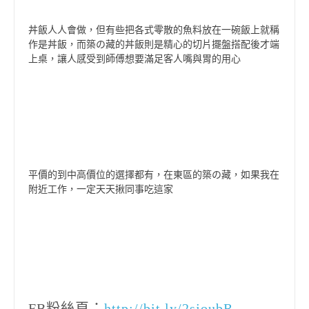
丼飯人人會做，但有些把各式零散的魚料放在一碗飯上就稱
作是丼飯，而築の藏的丼飯則是精心的切片擺盤搭配後才端
上桌，讓人感受到師傅想要滿足客人嘴與胃的用心
平價的到中高價位的選擇都有，在東區的築の藏，如果我在
附近工作，一定天天揪同事吃這家
FB粉絲頁：
http://bit.ly/2sjoubR