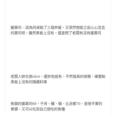
握壽司 – 因為同桌點了三個丼飯，又突然想起之前心心念念
的壽司吧，雖然黑板上沒有，還是問了老闆有沒有握壽司
老闆人帥也很nice，還好他說有，不然我真的很糗，硬要點
黑板上沒有的隱藏料理
魚類的握壽司60，干貝、鰻、蝦、比目都70，是很平實的
單價，又可以吃到自己想吃的魚種