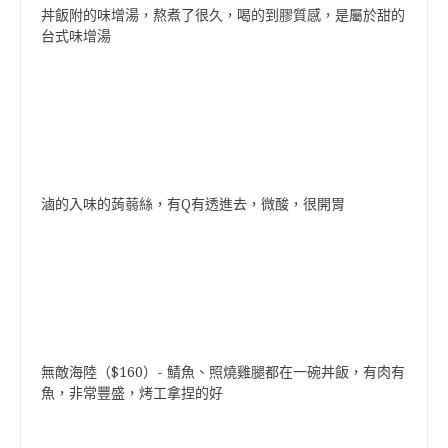
丼飯附的味增湯，熬煮了很久，喝的到膠質感，是屬於甜的
台式味增湯
滷的入味的蒟蒻絲，有Q有透進去，微酸，很開胃
無敵海陸（$160）- 鯖魚、照燒雞腿都在一碗丼飯，有肉有
魚，非常豐盛，烤工拿捏的好