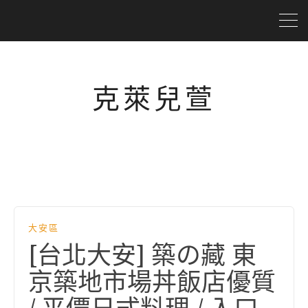
克萊兒萱
大安區
[台北大安] 築の藏 東
京築地市場丼飯店優質