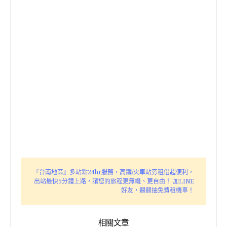
『台南地區』多站點24hr服務，高鐵/火車站旁租借超便利，
出站最快5分鐘上路，讓您的旅程更無縫、更自由！ 加LINE
好友，週週抽免費租機車！
相關文章