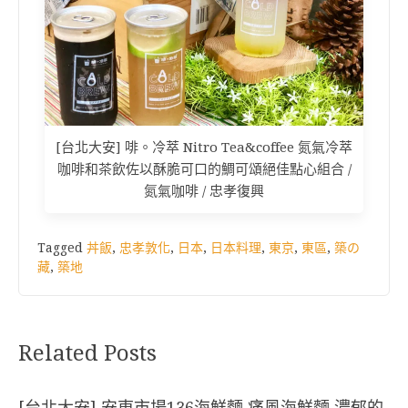
[台北大安] 啡。冷萃 Nitro Tea&coffee 氮氣冷萃
咖啡和茶飲佐以酥脆可口的鯛可頌絕佳點心組合 /
氮氣咖啡 / 忠孝復興
Tagged
丼飯
,
忠孝敦化
,
日本
,
日本料理
,
東京
,
東區
,
築の
藏
,
築地
Related Posts
[台北大安] 安東市場136海鮮麵 痛風海鮮麵 濃郁的