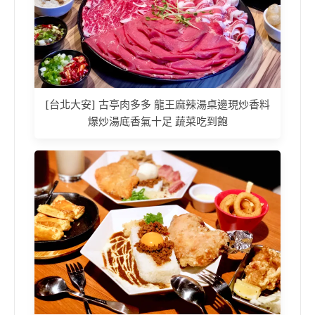
[台北大安] 古亭肉多多 龍王麻辣湯桌邊現炒香料
爆炒湯底香氣十足 蔬菜吃到飽