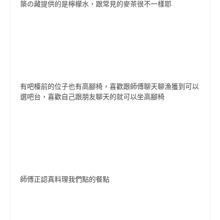
築の藏提供的是檸檬水，跟常見的麥茶很不一樣耶
有吧檯前的位子也有高腳椅，喜歡跟師傅聊天聊漁獲到可以
選吧台，喜歡自己跟朋友聊天的就可以坐高腳椅
師傅正認真料理我們點的餐點