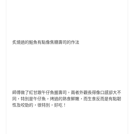
炙燒過的鮭魚有點像焦糖壽司的作法
師傅做了紅甘跟午仔魚握壽司，兩者外觀長得像口感卻大不
同，特別是午仔魚，烤過的熟食鮮嫩，而生食反而是有點韌
性及咬勁的，很特別，好吃！