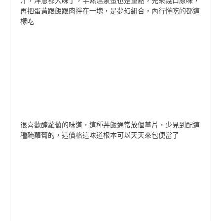
汁，洋蔥都入味了，半熟溫泉蛋也是重點，先來幾口原味，
再把蛋黃跟飯跟肉拌在一塊，是夢幻組合，內行懂吃的都這
樣吃
很喜歡醃蘿蔔的味道，這種丼飯通常放個薑片，少見到配這
種醃蘿蔔的，這價格這味道根本可以天天來包便當了