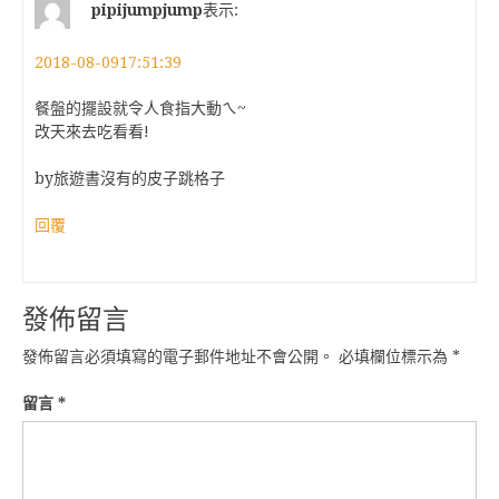
pipijumpjump
表示:
2018-08-0917:51:39
餐盤的擺設就令人食指大動ㄟ~
改天來去吃看看!
by旅遊書沒有的皮子跳格子
回覆
發佈留言
發佈留言必須填寫的電子郵件地址不會公開。
必填欄位標示為
*
留言
*