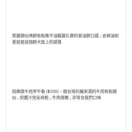
旁邊類似烤餅有點像不油膩篇扎實的蔥油餅口感 , 去掉油和
蔥就是這個餅大致上的感覺
招牌燉牛肉早午餐 ($290) – 跟台灣的羅宋湯的牛肉有點類
似 , 但醬汁完全收乾 , 牛肉很嫩 , 非常合我們口味