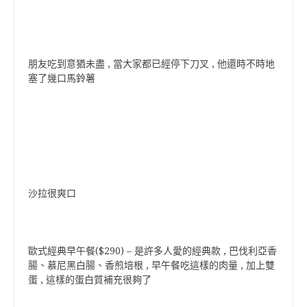
朋友吃到意猶未盡 , 當大家都已經停下刀叉 , 他還時不時地
塞了幾口馬鈴薯
沙拉很爽口
歐式經典早午餐($290) – 是許多人愛的經典款 , 巴伐利亞香
腸、慕尼黑白腸、香煎培根 , 早午餐吃這樣的肉量 , 加上雙
蛋 , 這樣的蛋白質補充很夠了