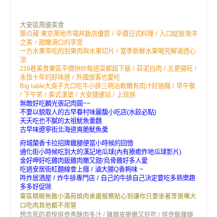
大安區周邊美食
築の藏 東京築地市場丼飯店優質 / 平價日式料理 / 入口綻放海洋
之美，甜嫩滑口的享受
一方水果茶吃的到果肉與水果切片 / 當季新鮮水果喝完解渴透心
涼
216巷美食東區平價快炒每道菜都超下飯 / 蒜泥白肉 / 五更腸旺 /
永恆十年的好味道 / 外國旅客也愛吃
Big table大桌子大口吃牛小排三明治軟嫩有肉汁好過癮 / 早午餐
/ 下午茶 / 美式漢堡 / 大安捷運站 / 上班族
無敵好吃麟光張記肉圓~~
不要以貌取人的古早眷村味麗馥小吃店(水餃必點)
天天吃也不膩的太祖魷魚羹麵
古早味遼寧街北海道爽脆魷魚羹
府城蘭香卡拉招牌雞腿便當小時候的回憶
通化街小時候吃到大的漢記地瓜球(內有療癒炸地瓜球影片)
金好呷好吃雞肉飯雞肉嫩又甜/烏骨雞好多人愛
吃過安居街紅麵線會上癮 / 滷大腸Q香夠味 ~
吽炸居酒屋 / 炸牛排專門店 / 自己的牛排自己決定要吃多熟樂趣
多多好促咪
東區精緻無敵小滿苑燒肉桌邊服務貼心到讓你只要坐著等張嘴大
口吃肉其他都不用管
想念死的君悅排骨香酥肉多汁 / 雞腿皮脆嫩又好吃 / 排骨飯雞腿