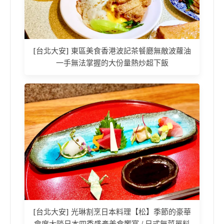
[台北大安] 東區美食香港波記茶餐廳無敵波蘿油
一手無法掌握的大份量熱炒超下飯
[台北大安] 光琳割烹日本料理【松】季節的豪華
會席大啖日本四季盛產美食饗宴 / 日式無菜單料