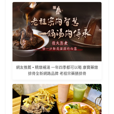
網友推薦 • 精燉補湯 一年四季都可以喝 康寶藥燉
排骨全新網路品牌 老祖宗藥膳排骨