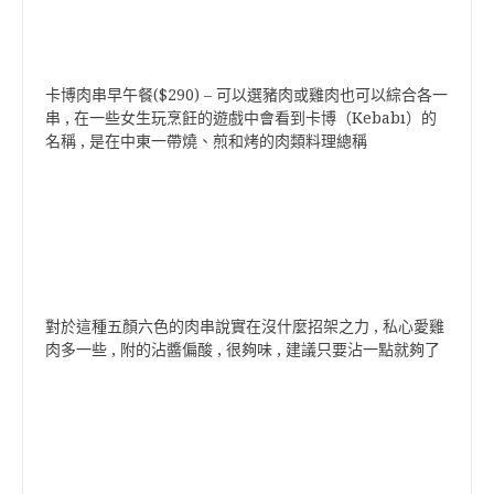
卡博肉串早午餐($290) – 可以選豬肉或雞肉也可以綜合各一
串 , 在一些女生玩烹飪的遊戲中會看到卡博（Kebabı）的
名稱 , 是在中東一帶燒、煎和烤的肉類料理總稱
對於這種五顏六色的肉串說實在沒什麼招架之力 , 私心愛雞
肉多一些 , 附的沾醬偏酸 , 很夠味 , 建議只要沾一點就夠了