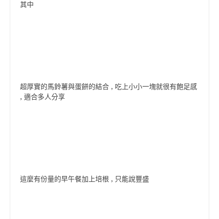
其中
超厚實的馬鈴薯與蛋餅的結合 , 吃上小小一塊就很有飽足感
, 適合多人分享
這麼有份量的早午餐加上培根 , 只能說豐盛