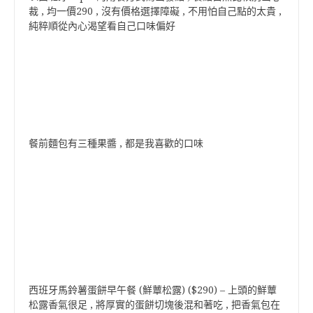
裁 , 均一價290 , 沒有價格選擇障礙 , 不用怕自己點的太貴 ,
純粹順從內心渴望看自己口味偏好
餐前麵包有三種果醬 , 都是我喜歡的口味
西班牙馬鈴薯蛋餅早午餐 (鮮蕈松露) ($290) – 上頭的鮮蕈
松露香氣很足 , 將厚實的蛋餅切塊後混和著吃 , 把香氣包在