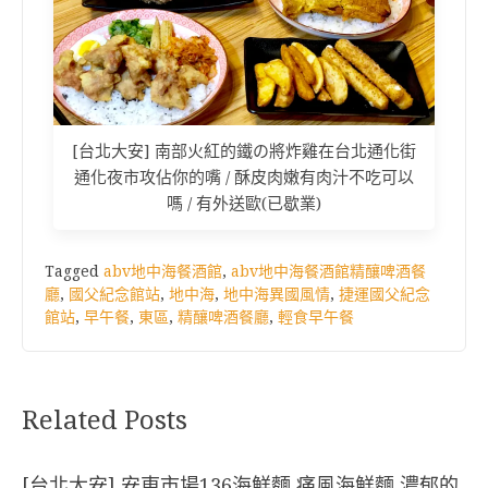
[台北大安] 南部火紅的鐵の將炸雞在台北通化街
通化夜市攻佔你的嘴 / 酥皮肉嫩有肉汁不吃可以
嗎 / 有外送歐(已歇業)
Tagged
abv地中海餐酒館
,
abv地中海餐酒館精釀啤酒餐
廳
,
國父紀念館站
,
地中海
,
地中海異國風情
,
捷運國父紀念
館站
,
早午餐
,
東區
,
精釀啤酒餐廳
,
輕食早午餐
Related Posts
[台北大安] 安東市場136海鮮麵 痛風海鮮麵 濃郁的