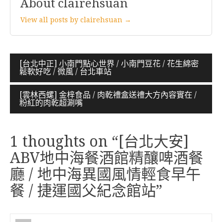
About clairehsuan
View all posts by clairehsuan →
文
[台北中正] 小南門點心世界 / 小南門豆花 / 花生綿密
鬆軟好吃 / 微風 / 台北車站
章
導
[雲林西螺] 金梓食品 / 肉乾禮盒送禮大方內容實在 /
粉紅的肉乾超涮嘴
覽
1 thoughts on “
[台北大安]
ABV地中海餐酒館精釀啤酒餐
廳 / 地中海異國風情輕食早午
餐 / 捷運國父紀念館站
”