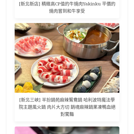
[新北新店] 精緻高CP值的牛燒肉Yakinku 平價的
燒肉嘗到和牛享受
[新北三峽] 半扮鍋苑麻辣鴛鴦鍋 哈利波特魔法學
院主題風火鍋 肉片大方切 銷魂麻辣鍋果凍鴨血絕
對驚豔