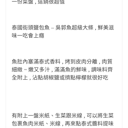
一份菜盤 , 這鍋很超值
泰國街頭鹽包魚 – 吳郭魚超級大條 , 鮮美滋
味一吃會上癮
魚肚內塞滿泰式香料 , 烤到皮肉分離 , 肉質
細緻 ~ 嫩又多汁 , 滿滿魚的鮮味 , 調味料齊
全附上 , 沾點胡椒鹽或擠點檸檬就很好吃
有附上一盤米紙、生菜跟米線 , 可以將生菜
包裹魚肉米紙、米線 , 再來點泰式醬料提味