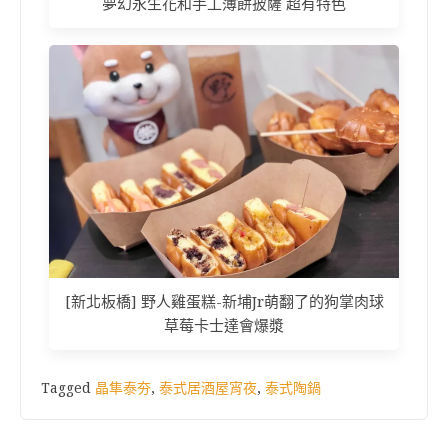
夢幻永生花和手工薄餅披薩 超有特色
[新北板橋] 野人雞蛋糕-新埔Jr萌翻了的狗掌肉球
草莓卡士達會爆漿
Tagged
晶隼泰夯
,
泰式居酒屋宵夜
,
泰式陶鍋