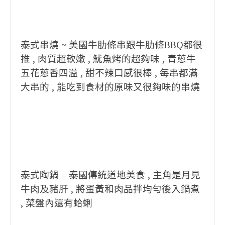
泰式串燒 ~ 美國牛肋條串跟牛肋條BBQ都很
推 , 肉質超軟嫩 , 魷魚烤的超夠味 , 青蔥牛
五花蔥香四溢 , 甜不辣口感很棒 , 每串都滿
大串的 , 能吃到食材的原味又很夠味的串燒
泰式陶鍋 – 泰國傳統道地美食 , 主角是月見
牛肉及豬肝 , 將蛋黃和肉品拌均勻後入鍋煮
, 菜盤內還有蛤蜊