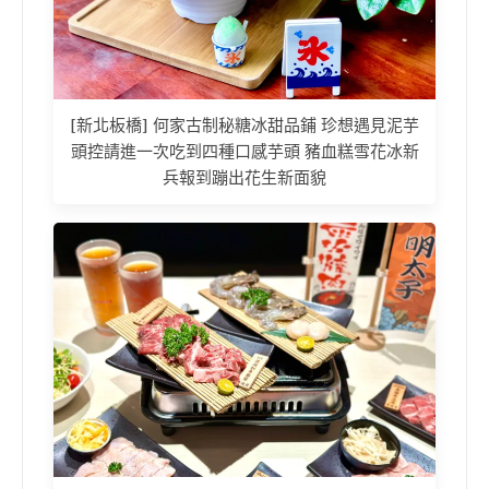
[新北板橋] 何家古制秘糖冰甜品鋪 珍想遇見泥芋
頭控請進一次吃到四種口感芋頭 豬血糕雪花冰新
兵報到蹦出花生新面貌