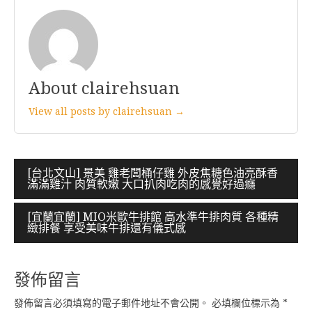
About clairehsuan
View all posts by clairehsuan →
文
[台北文山] 景美 雞老闆桶仔雞 外皮焦糖色油亮酥香
滿滿雞汁 肉質軟嫩 大口扒肉吃肉的感覺好過癮
章
導
[宜蘭宜蘭] MIO米歐牛排館 高水準牛排肉質 各種精
緻排餐 享受美味牛排還有儀式感
覽
發佈留言
發佈留言必須填寫的電子郵件地址不會公開。
必填欄位標示為
*