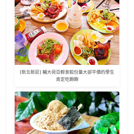
[新北新莊] 輔大荷亞輕食館份量大卻平價的學生
肯定吃飽飽