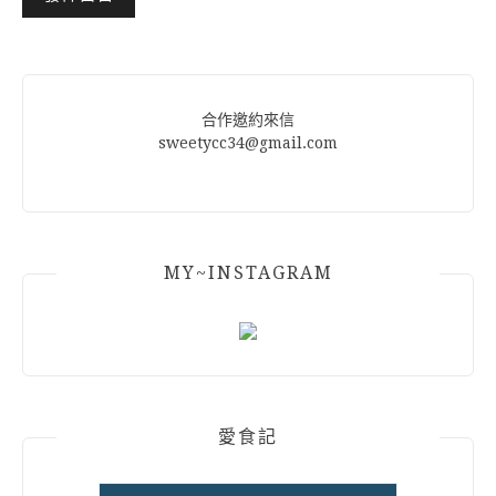
Alternative:
合作邀約來信
sweetycc34@gmail.com
MY~INSTAGRAM
愛食記