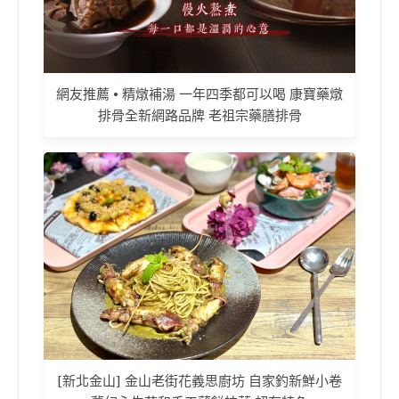
網友推薦 • 精燉補湯 一年四季都可以喝 康寶藥燉
排骨全新網路品牌 老祖宗藥膳排骨
[新北金山] 金山老街花義思廚坊 自家釣新鮮小卷