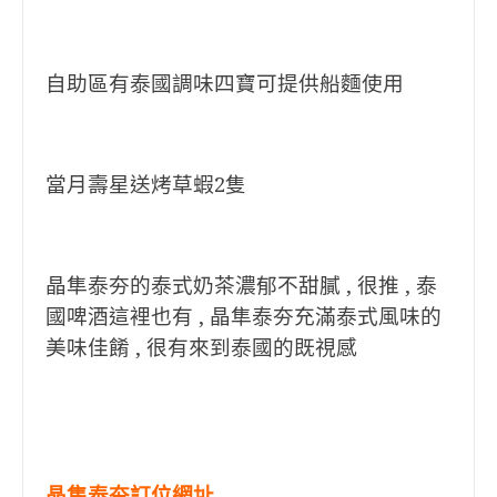
自助區有泰國調味四寶可提供船麵使用
當月壽星送烤草蝦2隻
晶隼泰夯的泰式奶茶濃郁不甜膩 , 很推 , 泰
國啤酒這裡也有 ,
晶隼泰夯充滿泰式風味的
美味佳餚 , 很有來到泰國的既視感
晶隼泰夯訂位網址