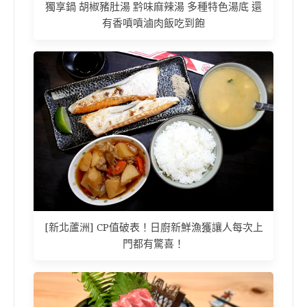
獨享鍋 胡椒豬肚湯 黔味麻辣湯 多種特色湯底 還
有香噴噴滷肉飯吃到飽
[新北蘆洲] CP值破表！日廚新鮮漁獲讓人每次上
門都有驚喜！