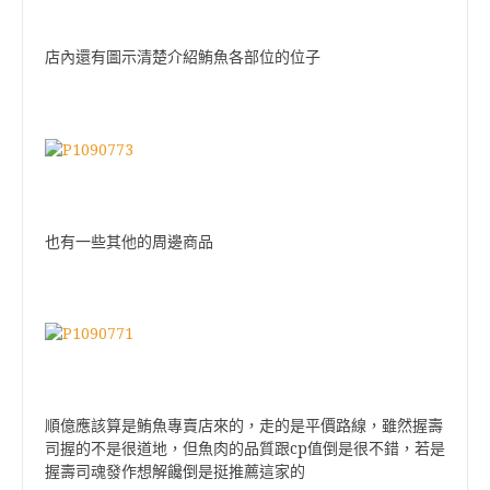
店內還有圖示清楚介紹鮪魚各部位的位子
也有一些其他的周邊商品
順億應該算是鮪魚專賣店來的，走的是平價路線，雖然握壽
cp
司握的不是很道地，但魚肉的品質跟
值倒是很不錯，若是
握壽司魂發作想解饞倒是挺推薦這家的