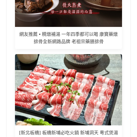
網友推薦 • 精燉補湯 一年四季都可以喝 康寶藥燉
排骨全新網路品牌 老祖宗藥膳排骨
[新北板橋] 板橋新埔必吃火鍋 新埔洞天 粵式煲湯