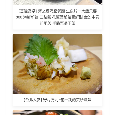
[基隆安樂] 海之鄉海產餐廳 生魚片一大盤只要
300 海鮮新鮮 三點蟹 花蟹濃郁蟹膏鮮甜 金沙中卷
超肥美 手路菜很下飯
[台北大安] 野村壽司~嚇一跳的美妙滋味