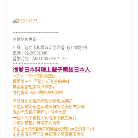
******************************
順億鮪魚專賣
店址 : 新
北市板橋區縣民大道2段120號1樓
電話 : 02-29581388
營業時間 : AM11:00~PM21:30
******************************
很愛日本料理上輩子應該日本人
同壽司~每一口都是感動
瞞著爹三店-不能告訴老爸的美味
無菜單卻超美味的游壽司
野村壽司~嚇一跳的美妙滋味
喜歡鮭魚加溫熱醋飯的微風丸壽司
不是無敵海景是無敵海鮮的金泰日式料理
我的老天鵝千壽司CP值也太高
一個人的平價握壽司晚餐順億生魚片
七張無菜單料理長田和食屋
中山國小/肥貓漁夫的鮭魚玫瑰好適合約會享用
走過青春的西門町美觀園上菜豪邁又大氣