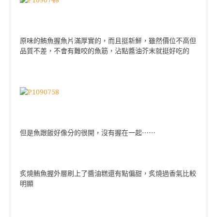
原味的鮪魚握魚片滿厚實的，而且挺新鮮，雖然價位不高但
品質不差，不會有難咬的魚筋，沾點醬油芥末就挺好吃的
但是魚跟飯好像分的很開，沒有握在一起
⋯⋯
炙燒鮪魚握外層刷上了醬油糕還有點偏甜，炙燒過香氣比較
明顯