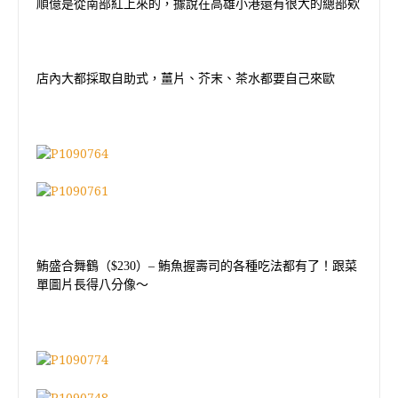
順億是從南部紅上來的，據說在高雄小港還有很大的總部欸
店內大都採取自助式，薑片、芥末、茶水都要自己來歐
鮪盛合舞鶴（
$230
）
–
鮪魚握壽司的各種吃法都有了！跟菜
單圖片長得八分像～