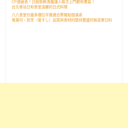
CP值破表！日廚新鮮漁獲讓人每次上門都有驚喜！
台北車站日和食堂溫馨的日式料理
八八食堂份量多價位平實適合聚餐點個滿桌
竜壽司‧割烹（竜すし）品質與食材的堅持豐盛的無菜單日料