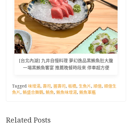
[台北內湖] 九井自慢料理 夢幻逸品黑鮪魚肚大腹
一場黑鮪魚饗宴 推薦晚餐時段來 停車超方便
Tagged
味增湯
,
壽司
,
握壽司
,
板橋
,
生魚片
,
順億
,
順億生
魚片
,
鮪盛合舞鶴
,
鮪魚
,
鮪魚味增湯
,
鮪魚軍艦
Related Posts