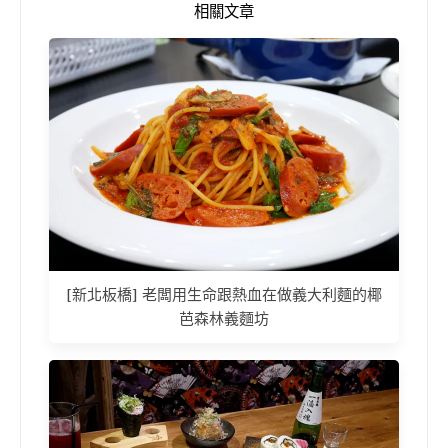
相關文章
[新北板橋] 老闆用生命跟熱血在做義大利麵的椰
芭森林義麵坊