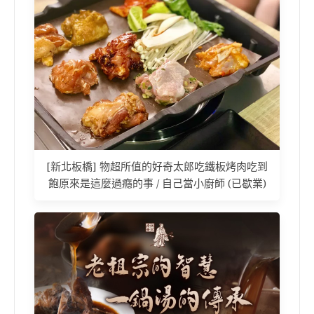
[新北板橋] 物超所值的好奇太郎吃鐵板烤肉吃到
飽原來是這麼過癮的事 / 自己當小廚師 (已歇業)