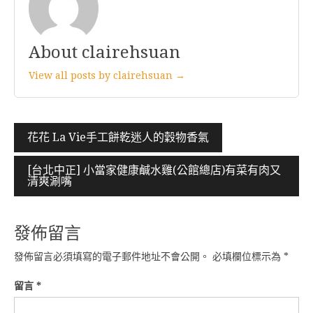
About clairehsuan
View all posts by clairehsuan →
文
花花 La Vie手工餅乾迷人的穀物香氣
章
[台北中正] 小當家健康鹹水雞(公館總店)有菜有肉又
導
清爽涮嘴
覽
發佈留言
發佈留言必須填寫的電子郵件地址不會公開。
必填欄位標示為
*
留言
*