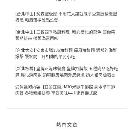
[台北中山] 炙森鐵板屋 不用花大錢就能享受質感精緻鐵
板燒 和風蛋捲誰點誰愛
[台北中山] 三餐四季私廚料理 精心變化的菜色 讓你帶
著期待來 帶著滿意回味
[台北大安] 安東市場136海鮮麵 痛風海鮮麵 濃郁的海鮮
爆擊 饕客間口耳相傳的平民小吃
[新北板橋] 皇牌正港味餐廳 皇牌招牌飯 五種肉品吃好吃
滿 鬆化燒肉飯 銷魂脆皮燒肉外皮酥脆 誘人豬肉油脂香
受保護的內容: [宜蘭宜蘭] MIO米歐牛排館 高水準牛排
肉質 各種精緻排餐 享受美味牛排還有儀式感
熱門文章