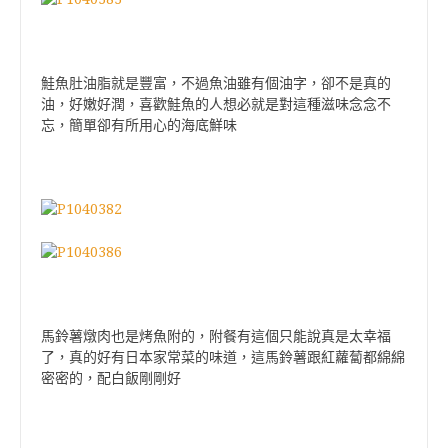
鮭魚肚油脂就是豐富，不過魚油雖有個油字，卻不是真的
油，好嫩好潤，喜歡鮭魚的人想必就是對這種滋味念念不
忘，簡單卻有所用心的海底鮮味
馬鈴薯燉肉也是烤魚附的，附餐有這個只能說真是太幸福
了，真的好有日本家常菜的味道，這馬鈴薯跟紅蘿蔔都綿綿
密密的，配白飯剛剛好