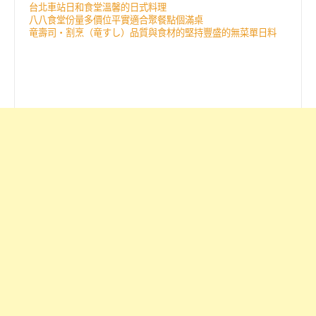
台北車站日和食堂溫馨的日式料理
八八食堂份量多價位平實適合聚餐點個滿桌
竜壽司‧割烹（竜すし）品質與食材的堅持豐盛的無菜單日料