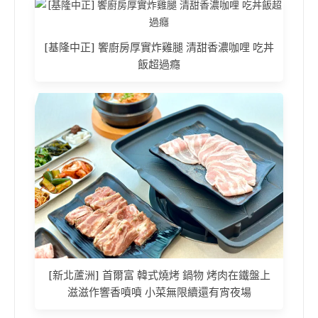
[基隆中正] 饗廚房厚實炸雞腿 清甜香濃咖哩 吃丼
飯超過癮
[新北蘆洲] 首爾富 韓式燒烤 鍋物 烤肉在鐵盤上
滋滋作響香噴噴 小菜無限續還有宵夜場