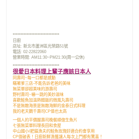
******************************
日廚
店址:
新北市蘆洲區光榮路51號
電話: 02-22822060
營業時間: AM11:30~PM21:30(周一公休)
******************************
很愛日本料理上輩子應該日本人
同壽司~每一口都是感動
瞞著爹三店-不能告訴老爸的美味
無菜單卻超美味的游壽司
野村壽司~嚇一跳的美妙滋味
喜歡鮭魚加溫熱醋飯的微風丸壽司
不是無敵海景是無敵海鮮的金泰日式料理
我的老天鵝千壽司CP值也太高
一個人的平價握壽司晚餐順億生魚片
七張無菜單料理長田和食屋
中山國小/肥貓漁夫的鮭魚玫瑰好適合約會享用
CP值破表！日廚新鮮漁獲讓人每次上門都有驚喜！