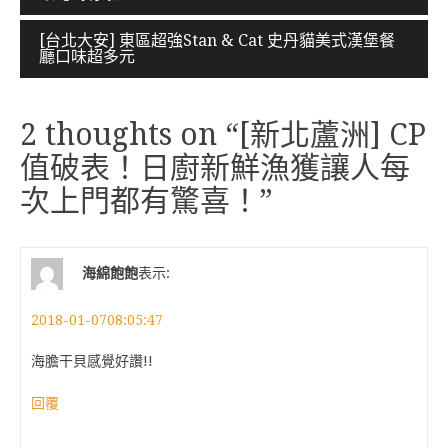
章
導
[台北大安] 東區超強Stan & Cat 史丹貓美式漢堡餐
廳口味超多元
覽
2 thoughts on “
[新北蘆洲] CP
值破表！日廚新鮮漁獲讓人每
次上門都有驚喜！
”
海綿飽飽
表示:
2018-01-0708:05:47
海膽干貝感覺好讚!!
回覆