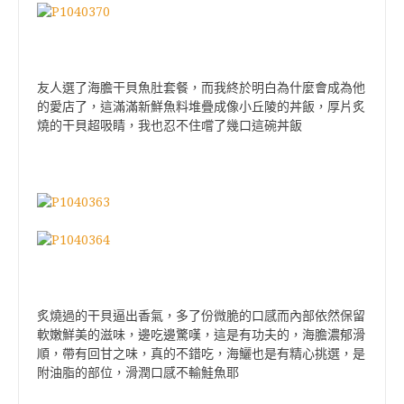
友人選了海膽干貝魚肚套餐，而我終於明白為什麼會成為他
的愛店了，這滿滿新鮮魚料堆疊成像小丘陵的丼飯，厚片炙
燒的干貝超吸睛，我也忍不住嚐了幾口這碗丼飯
炙燒過的干貝逼出香氣，多了份微脆的口感而內部依然保留
軟嫩鮮美的滋味，邊吃邊驚嘆，這是有功夫的，海膽濃郁滑
順，帶有回甘之味，真的不錯吃，海鱺也是有精心挑選，是
附油脂的部位，滑潤口感不輸鮭魚耶