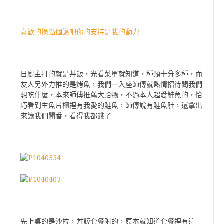
喜歡的換點個讚吧你的支持是我的動力
日廚主打的就是丼飯，光看菜單就知道，種類十分多種，而
友人另外力推的是烤魚，我們一入座師傅就熱情招待問我們
想吃什麼，本來師傅推薦大蛤犡，不過本人超愛鮭魚的，恰
巧看到生魚片櫃裡有我愛的鮭魚，師傅說有鮭魚肚，還拿出
來讓我們聞香，看得我都餓了
先上桌的是沙拉，丼飯套餐附的，原本就知道套餐裡有這