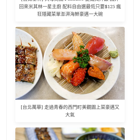
回來米其林一星主廚 配料自由選最低只要$125 瘋
狂隱藏菜單澎湃海鮮豪邁一大碗
[台北萬華] 走過青春的西門町美觀園上菜豪邁又
大氣