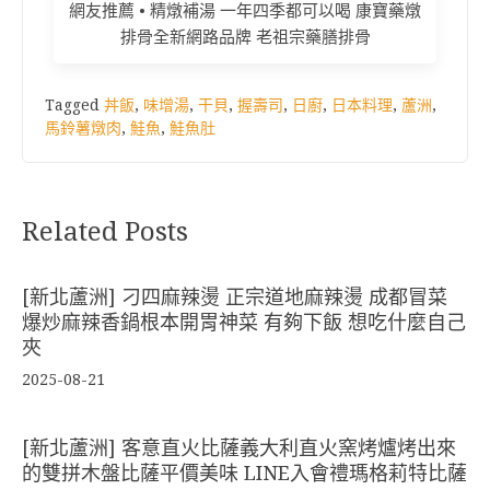
網友推薦 • 精燉補湯 一年四季都可以喝 康寶藥燉
排骨全新網路品牌 老祖宗藥膳排骨
Tagged
丼飯
,
味增湯
,
干貝
,
握壽司
,
日廚
,
日本料理
,
蘆洲
,
馬鈴薯燉肉
,
鮭魚
,
鮭魚肚
Related Posts
[新北蘆洲] 刁四麻辣燙 正宗道地麻辣燙 成都冒菜
爆炒麻辣香鍋根本開胃神菜 有夠下飯 想吃什麼自己
夾
2025-08-21
[新北蘆洲] 客意直火比薩義大利直火窯烤爐烤出來
的雙拼木盤比薩平價美味 LINE入會禮瑪格莉特比薩