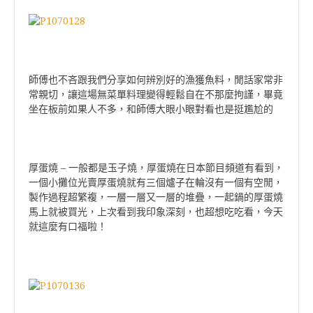
師傅也不吝跟我們分享如何辨別好的漁獲魚料，閒話家常非
常親切，讓這場無菜單料理變得輕鬆自在不那麼拘謹，畢竟
坐在板前如果人不多，和師傅大眼小眼對看也是挺尷尬的
厚蛋燒 – 一般都是玉子燒，厚蛋燒在日本節目頻道有看到，
一個小攤位光賣厚蛋燒就有三個爐子在輪沒有一個有空閒，
製作過程超繁複，一層一層又一層的堆疊，一起鍋的厚蛋燒
馬上就被買光，上次看到我印象深刻，也超想吃吃看，今天
就這麼有口福啦！