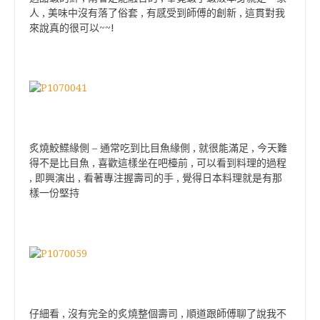
人 , 美味中沒有落了俗套 , 有感受到師傅的創新 , 這貫對我
來說真的很可以~~!
炙燒鮫鰈緣側 – 通常吃到比目魚緣側 , 就很能滿足 , 今天難
得不是比目魚 , 喜歡這樣坐在吧檯前 , 可以看到料理的過程
, 即興演出 , 看著專注握壽司的手 , 覺得日本料理就是有那
樣一份堅持
仔細看 , 沒有完全的炙燒整個壽司 , 順道跟師傅聊了說我不