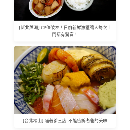
[新北蘆洲] CP值破表！日廚新鮮漁獲讓人每次上
門都有驚喜！
[台北松山] 瞞著爹三店-不能告訴老爸的美味