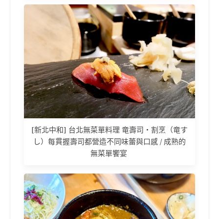
[新北中和] 台北無菜單料理 竜壽司‧割烹（竜す
し）每貫握壽司都營造不同味蕾與口感 / 成熟的
無菜單饗宴