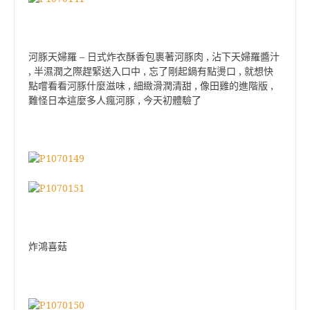
河豚天婦羅 – 日式炸衣酥香包裹著河豚肉 , 沾下天婦羅醬汁
, 半濕潤之際趕緊送入口中 , 忘了剛起鍋有點燙口 , 就想快
點嚐看看河豚什麼滋味 , 細緻滑潤清甜 , 像田雞的進階版 ,
難怪日本這麼多人瘋河豚 , 今天初體驗了
炸鴻喜菇