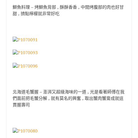
鰤魚料理 – 烤鰤魚背部 , 酥酥香香 , 中間烤腹部的肉也好甘
甜 , 擠點檸檬就非常好吃
北海道毛蟹握 – 澎湃又超級海味的一道 , 光是看著師傅在我
們面前把毛蟹分解 , 就有莫名的興奮 , 取出蟹肉蟹膏成就這
貫握壽司