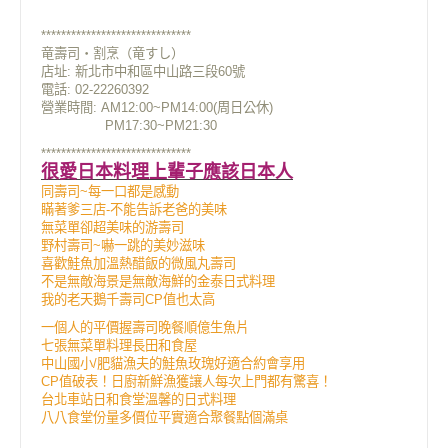
******************************
竜壽司‧割烹（竜すし）
店址:
新北市中和區中山路三段60號
電話: 02-22260392
營業時間: AM12:00~PM14:00(周日公休)
PM17:30~PM21:30
******************************
很愛日本料理上輩子應該日本人
同壽司~每一口都是感動
瞞著爹三店-不能告訴老爸的美味
無菜單卻超美味的游壽司
野村壽司~嚇一跳的美妙滋味
喜歡鮭魚加溫熱醋飯的微風丸壽司
不是無敵海景是無敵海鮮的金泰日式料理
我的老天鵝千壽司CP值也太高
一個人的平價握壽司晚餐順億生魚片
七張無菜單料理長田和食屋
中山國小/肥貓漁夫的鮭魚玫瑰好適合約會享用
CP值破表！日廚新鮮漁獲讓人每次上門都有驚喜！
台北車站日和食堂溫馨的日式料理
八八食堂份量多價位平實適合聚餐點個滿桌