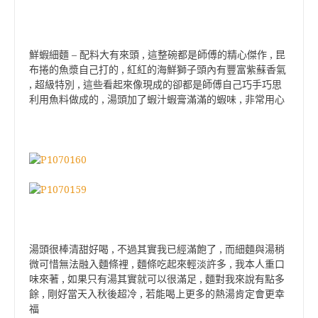
鮮蝦細麵 – 配料大有來頭 , 這整碗都是師傅的精心傑作 , 昆
布捲的魚漿自己打的 , 紅紅的海鮮獅子頭內有豐富紫蘇香氣
, 超級特別 , 這些看起來像現成的卻都是師傅自己巧手巧思
利用魚料做成的 , 湯頭加了蝦汁蝦膏滿滿的蝦味 , 非常用心
湯頭很棒清甜好喝 , 不過其實我已經滿飽了 , 而細麵與湯稍
微可惜無法融入麵條裡 , 麵條吃起來輕淡許多 , 我本人重口
味來著 , 如果只有湯其實就可以很滿足 , 麵對我來說有點多
餘 , 剛好當天入秋後超冷 , 若能喝上更多的熱湯肯定會更幸
福