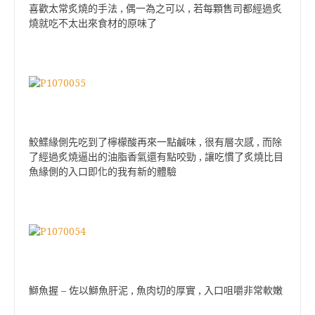
喜歡太常炙燒的手法 , 偶一為之可以 , 若每顆售司都經過炙
燒就吃不太出來食材的原味了
鮫鰈緣側先吃到了檸檬酸再來一點鹹味 , 很有層次感 , 而除
了經過炙燒逼出的油脂香氣還有點咬勁 , 讓吃慣了炙燒比目
魚緣側的入口即化的我有新的體驗
鰤魚握 – 佐以鰤魚肝泥 , 魚肉切的厚實 , 入口咀嚼非常軟嫩