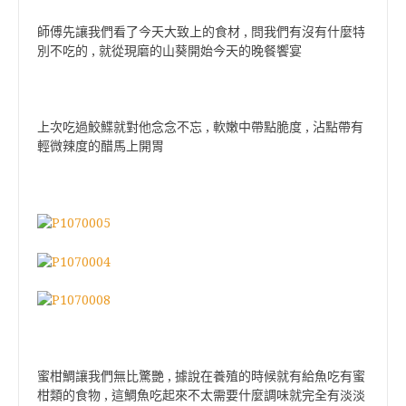
師傅先讓我們看了今天大致上的食材 , 問我們有沒有什麼特
別不吃的 , 就從現磨的山葵開始今天的晚餐饗宴
上次吃過鮫鰈就對他念念不忘 , 軟嫩中帶點脆度 , 沾點帶有
輕微辣度的醋馬上開胃
蜜柑鯛讓我們無比驚艷 , 據說在養殖的時候就有給魚吃有蜜
柑類的食物 , 這鯛魚吃起來不太需要什麼調味就完全有淡淡