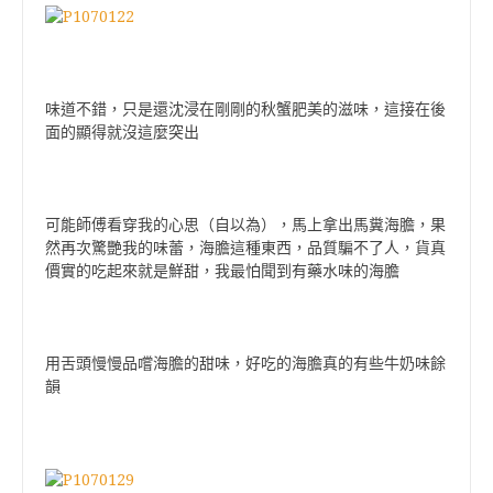
味道不錯，只是還沈浸在剛剛的秋蟹肥美的滋味，這接在後
面的顯得就沒這麼突出
可能師傅看穿我的心思（自以為），馬上拿出馬糞海膽，果
然再次驚艷我的味蕾，海膽這種東西，品質騙不了人，貨真
價實的吃起來就是鮮甜，我最怕聞到有藥水味的海膽
用舌頭慢慢品嚐海膽的甜味，好吃的海膽真的有些牛奶味餘
韻