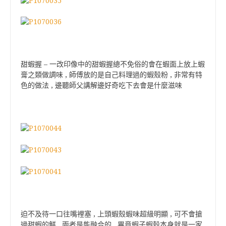
甜蝦握 – 一改印像中的甜蝦握總不免俗的會在蝦面上放上蝦
膏之類做調味 , 師傅放的是自己料理過的蝦殼粉 , 非常有特
色的做法 , 邊聽師父講解邊好奇吃下去會是什麼滋味
迫不及待一口往嘴裡塞 , 上頭蝦殼蝦味超級明顯 , 可不會搶
過甜蝦的鮮 , 兩者是能融合的 , 畢竟蝦子蝦殼本身就是一家