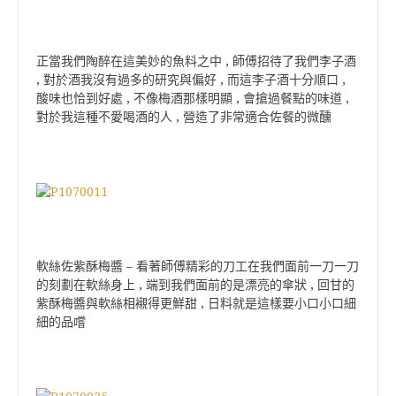
正當我們陶醉在這美妙的魚料之中 , 師傅招待了我們李子酒
, 對於酒我沒有過多的研究與偏好 , 而這李子酒十分順口 ,
酸味也恰到好處 , 不像梅酒那樣明顯 , 會搶過餐點的味道 ,
對於我這種不愛喝酒的人 , 營造了非常適合佐餐的微醺
軟絲佐紫酥梅醬 – 看著師傅精彩的刀工在我們面前一刀一刀
的刻劃在軟絲身上 , 端到我們面前的是漂亮的傘狀 , 回甘的
紫酥梅醬與軟絲相襯得更鮮甜 , 日料就是這樣要小口小口細
細的品嚐