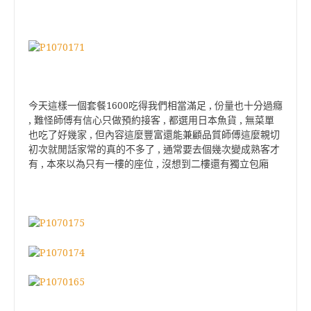
今天這樣一個套餐1600吃得我們相當滿足 , 份量也十分過癮
, 難怪師傅有信心只做預約接客 , 都選用日本魚貨 , 無菜單
也吃了好幾家 , 但內容這麼豐富還能兼顧品質師傅這麼親切
初次就閒話家常的真的不多了 , 通常要去個幾次變成熟客才
有 , 本來以為只有一樓的座位 , 沒想到二樓還有獨立包廂