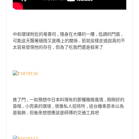
中和環球附近的竜壽司 , 隱身在大樓的一樓 , 低調的門面 ,
可能這天飄著細雨又是晚上的關係 , 若就這樣走過說真的不
太容易發現他的存在 , 但為了吃我們還是殺來了
進了門 , 一如預想中日本料理有的那種雅緻風情 , 剛剛好的
昏暗 , 小而美的環境 , 很像私人招待所 , 這台機車原本以為
是裝飾 , 但後來想想應該是師傅的交通工具吧