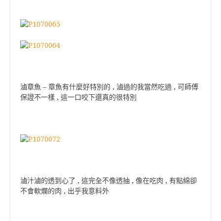
滷章魚 – 章魚有什麼好特別的 , 滷過的我當然吃過 , 可師傅
保證不一樣 , 這一口咬下還真的很特別
滷汁滷的透到心了 , 這完全不像透抽 , 像在吃肉 , 有點綿卻
不會軟爛的肉 , 出乎我意料外