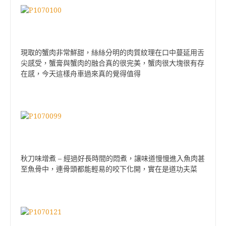
現取的蟹肉非常鮮甜，絲絲分明的肉質紋理在口中蔓延用舌
尖感受，蟹膏與蟹肉的融合真的很完美，蟹肉很大塊很有存
在感，今天這樣舟車過來真的覺得值得
秋刀味增煮 – 經過好長時間的悶煮，讓味道慢慢進入魚肉甚
至魚骨中，連骨頭都能輕易的咬下化開，實在是道功夫菜