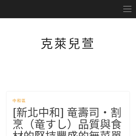
克萊兒萱
中和區
[新北中和] 竜壽司‧割
烹（竜すし）品質與食