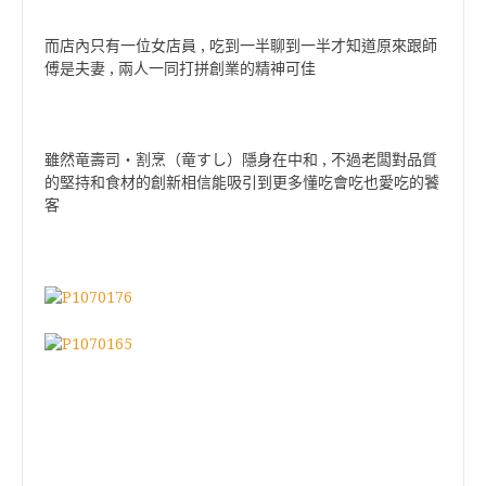
而店內只有一位女店員 , 吃到一半聊到一半才知道原來跟師
傅是夫妻 , 兩人一同打拼創業的精神可佳
雖然竜壽司‧割烹（竜すし）隱身在中和 , 不過老闆對品質
的堅持和食材的創新相信能吸引到更多懂吃會吃也愛吃的饕
客