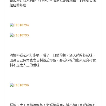
$260
–
番茄海鮮義大利麵（
）
我朋友是紅醬控，到哪都要來
個紅醬基底！
海鮮料看起來好多啊，嚐了一口他的麵，滿天然的蕃茄味，
因為自己偶爾也會自製蕃茄炒蛋，那滋味吃的出來是真材實
料不是太人工的香味
鮮蝦、大干貝都很鮮美！海鮮讓我朋友贊不絕口直呼新鮮有