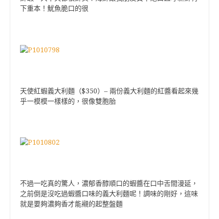
下重本！魷魚脆口的很
$350
–
天使紅蝦義大利麵（
）
兩份義大利麵的紅醬看起來幾
乎一模模一樣樣的，很像雙胞胎
不過一吃真的驚人，濃郁香醇順口的蝦醬在口中舌間漫延，
之前倒是沒吃過蝦醬口味的義大利麵呢！調味的剛好，這味
就是要夠濃夠香才能襯的起整盤麵