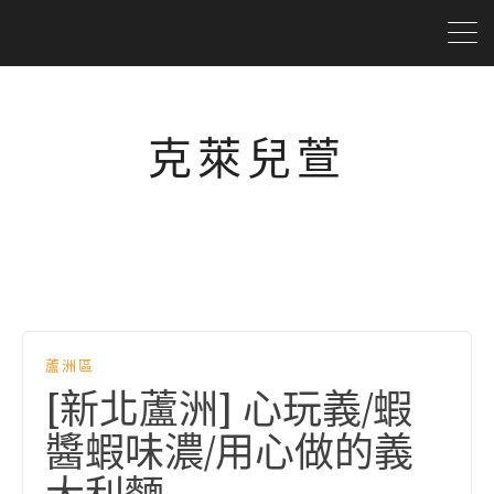
克萊兒萱
蘆洲區
[新北蘆洲] 心玩義/蝦
醬蝦味濃/用心做的義