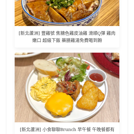
[新北蘆洲] 豐雞號 焦糖色雞皮油雞 滑順Q彈 雞肉
嫩口 超級下飯 藥膳雞湯免費喝到飽
[新北蘆洲] 小食聊聊Brunch 早午餐 午晚餐都有