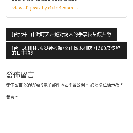
View all posts by clairehsuan →
文
[台北中山] 浜町天丼絕對誘人的手掌長星鰻丼飯
章
[台北木柵]札幌炎神拉麵/文山區木柵店 /1300度炙燒
導
的日本拉麵
覽
發佈留言
發佈留言必須填寫的電子郵件地址不會公開。
必填欄位標示為
*
留言
*