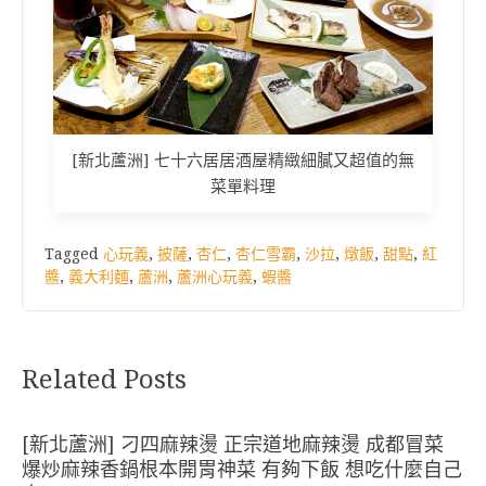
[新北蘆洲] 七十六居居酒屋精緻細膩又超值的無
菜單料理
Tagged
心玩義
,
披薩
,
杏仁
,
杏仁雪霸
,
沙拉
,
燉飯
,
甜點
,
紅
醬
,
義大利麵
,
蘆洲
,
蘆洲心玩義
,
蝦醬
Related Posts
[新北蘆洲] 刁四麻辣燙 正宗道地麻辣燙 成都冒菜
爆炒麻辣香鍋根本開胃神菜 有夠下飯 想吃什麼自己