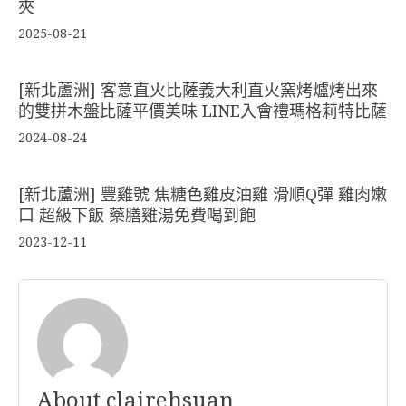
夾
2025-08-21
[新北蘆洲] 客意直火比薩義大利直火窯烤爐烤出來
的雙拼木盤比薩平價美味 LINE入會禮瑪格莉特比薩
2024-08-24
[新北蘆洲] 豐雞號 焦糖色雞皮油雞 滑順Q彈 雞肉嫩
口 超級下飯 藥膳雞湯免費喝到飽
2023-12-11
About clairehsuan