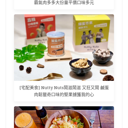
霸氣肉多多大份量平價口味多元
[宅配美食] Nutty Nuts鬧滋鬧滋 又狂又鬧 鹹蛋
肉鬆獵奇口味的堅果擄獲我的心