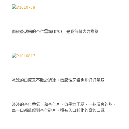
($70) –
而飯後甜點的杏仁雪霸
是我無敵大力推舉
冰涼的口感又不致於過冰，敏感性牙齒也能好好駕馭
淡淡的杏仁香氣，和杏仁片，似乎炒了糖，一抹清爽的甜，
每一口都能嚐到杏仁碎片，還有入口即化的奇妙口感