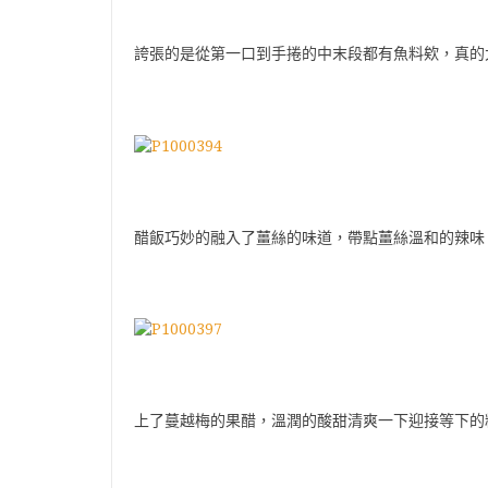
誇張的是從第一口到手捲的中末段都有魚料欸，真的
醋飯巧妙的融入了薑絲的味道，帶點薑絲溫和的辣味
上了蔓越梅的果醋，溫潤的酸甜清爽一下迎接等下的