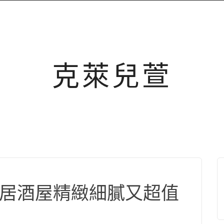
克萊兒萱
六居居酒屋精緻細膩又超值