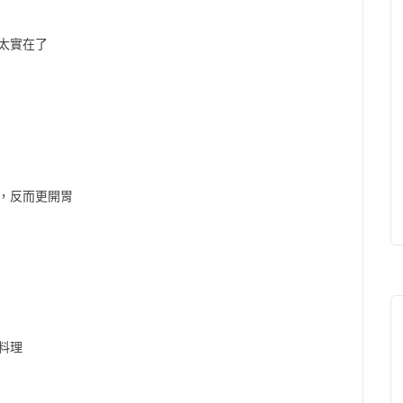
太實在了
，反而更開胃
料理