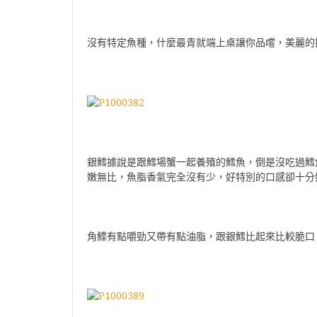
沒有特定魚種，什麼最青就端上桌讓你品嚐，美麗的
銀鱈據說是跟鱈場蟹一起養殖的鱈魚，倒是沒吃過鱈
嫩無比，魚脂香氣完全沒有少，好特別的口感卻十分
角鰈有點嚼勁又帶有點油脂，跟銀鱈比起來比較脆口