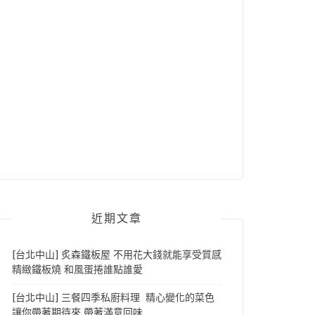
近期文章
[台北中山] 炙森鐵板屋 不用花大錢就能享受質感
精緻鐵板燒 和風蛋捲誰點誰愛
[台北中山] 三餐四季私廚料理 精心變化的菜色
讓你帶著期待來 帶著滿意回味