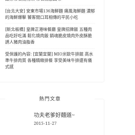
[台北大安] 安東市場136海鮮麵 痛風海鮮麵 濃郁
的海鮮爆擊 饕客間口耳相傳的平民小吃
[新北板橋] 皇牌正港味餐廳 皇牌招牌飯 五種肉
品吃好吃滿 鬆化燒肉飯 銷魂脆皮燒肉外皮酥脆
誘人豬肉油脂香
受保護的內容: [宜蘭宜蘭] MIO米歐牛排館 高水
準牛排肉質 各種精緻排餐 享受美味牛排還有儀
式感
熱門文章
功夫老爹好麵道~
2015-11-27