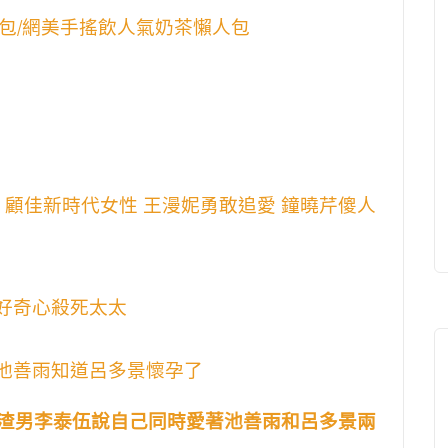
包/網美手搖飲人氣奶茶懶人包
結局 顧佳新時代女性 王漫妮勇敢追愛 鐘曉芹傻人
 好奇心殺死太太
 池善雨知道呂多景懷孕了
感 渣男李泰伍說自己同時愛著池善雨和呂多景兩