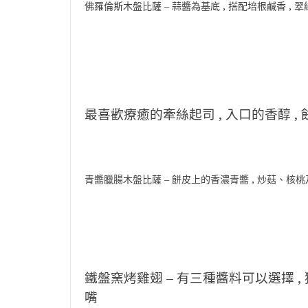
佛羅倫斯木盤比薩 – 蒜醬為基底 , 搭配培根鹹香 , 
最喜歡療癒的牽絲起司 , 入口的香醇 ,
青醬臘腸木盤比薩 – 餅皮上的香濃青醬 , 炒菇、核桃及
鐵盤窯烤雞翅 – 有三種醬料可以選擇 , 
嘴