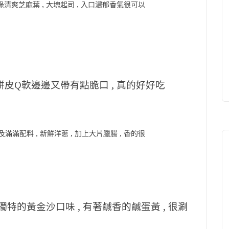
翠綠清爽芝麻葉 , 大塊起司 , 入口濃郁香氣很可以
 餅皮Q軟邊邊又帶有點脆口 , 真的好好吃
滿滿配料 , 新鮮洋蔥 , 加上大片臘腸 , 香的很
獨特的黃金沙口味 , 有著鹹香的鹹蛋黃 , 很涮