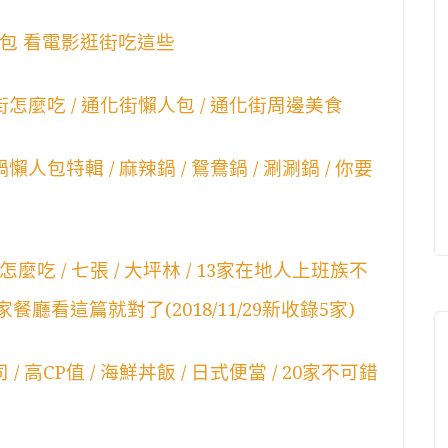
食懶人包 看電影逛街吃這些
街怎麼吃 / 通化街懶人包 / 通化街周邊美食
人包特輯 / 麻辣鍋 / 鴛鴦鍋 / 涮涮鍋 / 你要
吃 / 七張 / 大坪林 / 13家在地人上班族不
廳看這篇就對了(2018/11/29新收錄5家)
 高CP值 / 海鮮丼飯 / 日式便當 / 20家不可錯