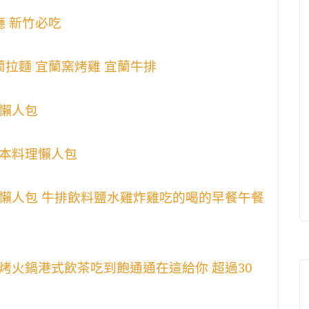
廳 新竹必吃
蘭拉麵 宜蘭窯烤雞 宜蘭牛排
懶人包
本料理懶人包
懶人包 牛排飲料鹽水雞炸雞吃的喝的早餐午餐
烤火鍋港式飲茶吃到飽通通在這給你 超過30