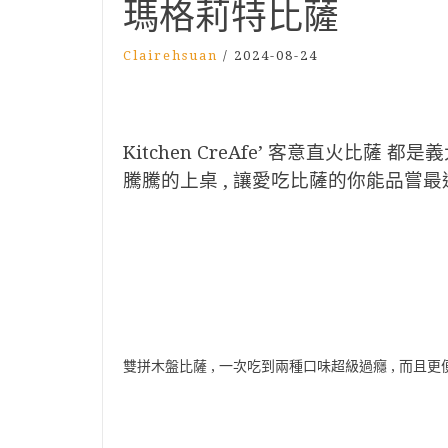
瑪格莉特比薩
Clairehsuan
/
2024-08-24
Kitchen CreAfe’ 客意直火比薩 
騰騰的上桌 , 讓愛吃比薩的你能品嘗
雙拼木盤比薩 , 一次吃到兩種口味超級過癮 , 而且更