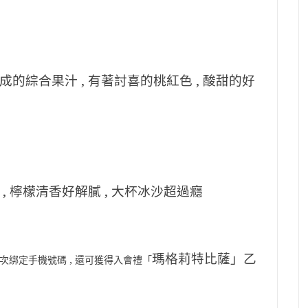
的綜合果汁 , 有著討喜的桃紅色 , 酸甜的好
, 檸檬清香好解膩 , 大杯冰沙超過癮
瑪格莉特比薩」乙
首次綁定手機號碼 , 還可獲得入會禮「