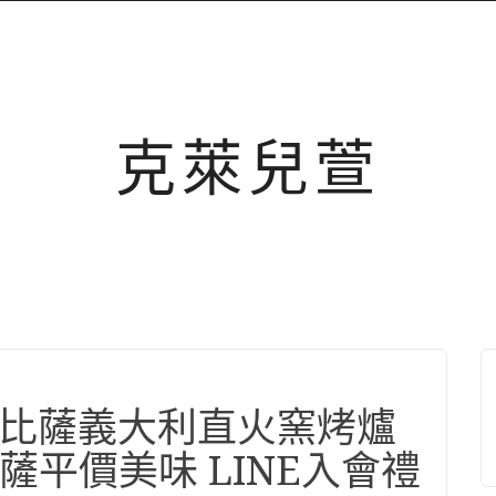
克萊兒萱
直火比薩義大利直火窯烤爐
平價美味 LINE入會禮