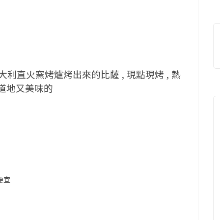
都是義大利直火窯烤爐烤出來的比薩 , 現點現烤 , 熱
最道地又美味的
便宜