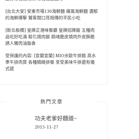
[台北大安] 安東市場136海鮮麵 痛風海鮮麵 濃郁
的海鮮爆擊 饕客間口耳相傳的平民小吃
[新北板橋] 皇牌正港味餐廳 皇牌招牌飯 五種肉
品吃好吃滿 鬆化燒肉飯 銷魂脆皮燒肉外皮酥脆
誘人豬肉油脂香
受保護的內容: [宜蘭宜蘭] MIO米歐牛排館 高水
準牛排肉質 各種精緻排餐 享受美味牛排還有儀
式感
熱門文章
功夫老爹好麵道~
2015-11-27