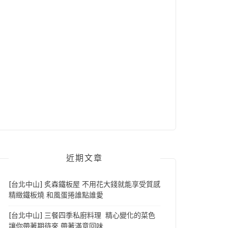
近期文章
[台北中山] 炙森鐵板屋 不用花大錢就能享受質感
精緻鐵板燒 和風蛋捲誰點誰愛
[台北中山] 三餐四季私廚料理 精心變化的菜色
讓你帶著期待來 帶著滿意回味