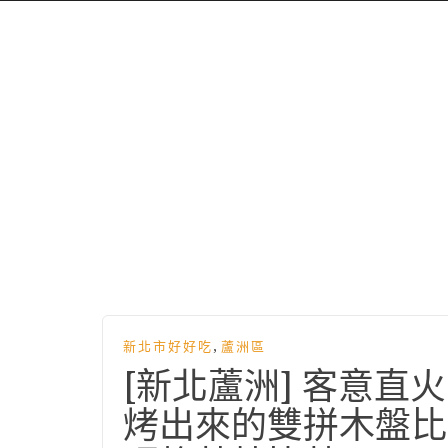
,
新北市好好吃
蘆洲區
[新北蘆洲] 客意
烤出來的雙拼木盤比薩