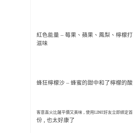
紅色能量 – 莓果、蘋果、鳳梨、檸檬打成
滋味
蜂狂檸檬沙 – 蜂蜜的甜中和了檸檬的酸 
客意直火比薩平價又美味 , 使用LINE好友立即綁定
份 , 也太好康了