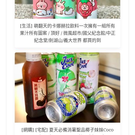
[生活] 萌翻天的卡娜赫拉飲料一次擁有一組所有
果汁所有圖案 / 頂好 / 微風超市/國父紀念館/中正
紀念堂/劍湖山/義大世界 都買的到
[網購] [宅配] 夏天必備消暑聖品椰子妹妹Coco