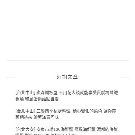
近期文章
[台北中山] 炙森鐵板屋 不用花大錢就能享受質感精緻鐵
板燒 和風蛋捲誰點誰愛
[台北中山] 三餐四季私廚料理 精心變化的菜色 讓你帶
著期待來 帶著滿意回味
[台北大安] 安東市場136海鮮麵 痛風海鮮麵 濃郁的海鮮