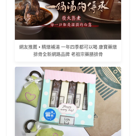
網友推薦 • 精燉補湯 一年四季都可以喝 康寶藥燉
排骨全新網路品牌 老祖宗藥膳排骨