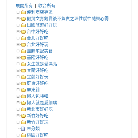
展開所有
|
收合所有
便利商店專區
假掰文青觀賞後不負責之理性感性隨興心得
出國旅遊好好玩
台中好好吃
台北好好吃
台北好好玩
團購宅配美食
基隆好好吃
女生就是愛漂亮
宜蘭好好吃
宜蘭好好玩
屏東好好吃
屏東縣
懶人包特輯
懶人就是愛網購
新北市好好吃
新竹好好吃
新竹好好玩
未分類
桃園好好吃