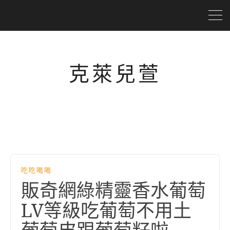
克萊兒萱
吃吃喝喝
販奇網綠精靈香水葡萄
LV等級吃葡萄不用土