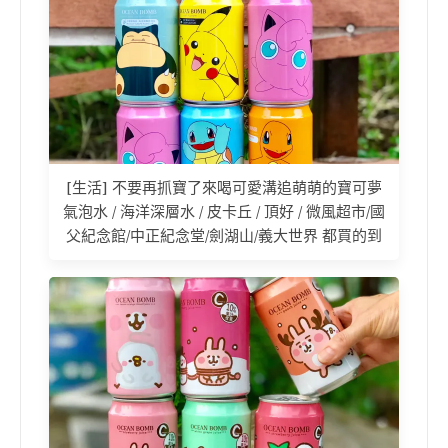
[生活] 不要再抓寶了來喝可愛溝追萌萌的寶可夢
氣泡水 / 海洋深層水 / 皮卡丘 / 頂好 / 微風超市/國
父紀念館/中正紀念堂/劍湖山/義大世界 都買的到