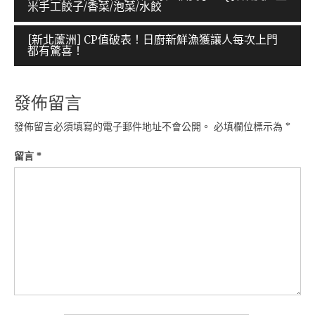
米手工餃子/香菜/泡菜/水餃
章
導
[新北蘆洲] CP值破表！日廚新鮮漁獲讓人每次上門
都有驚喜！
覽
發佈留言
發佈留言必須填寫的電子郵件地址不會公開。
必填欄位標示為
*
留言
*