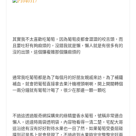
其實我不太喜歡吃葡萄，因為葡萄皮都會澀澀的咬舌頭，而
且要吐籽有夠麻煩的，沒錯我就是懶，懶人就是有很多有的
沒的出頭，這個嫌複雜那個嫌麻煩的
通常我吃葡萄都是為了每個月的好朋友親戚來訪，為了補鐵
補血，就會把葡萄直接拿去果汁機裡頭喇喇，開上開關轉個
一兩分鐘就有葡萄汁喝了，很少在那邊一顆一顆吃
不過這透過販奇網採購來的綠精靈香水葡萄，號稱非常適合
懶人，送達時兩袋透明袋，內容物看得一清二楚，宅配大哥
這沿途有沒有好好對待水果也一目了然，如果葡萄受委屈碰
撞到可是馬上就會發現了，不過收到水果時完完整整完好兩