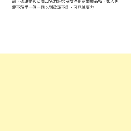
甜，據說還被法國知名酒莊選為釀酒指定葡萄品種，家人也
愛不釋手一個一個吃到欲罷不能，可見其魔力