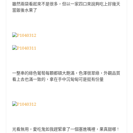
雖然兩袋看起來不是很多，但以一家四口來說夠吃上好幾天
當飯後水果了
一整串的綠色葡萄每顆都碩大飽滿，色澤很翠綠，外觀品質
看上去也滿一致的，拿在手中沉甸甸可是挺有份量
光看無用，愛吃鬼如我趕緊拿了一個塞進嘴裡，果真甜哪 !