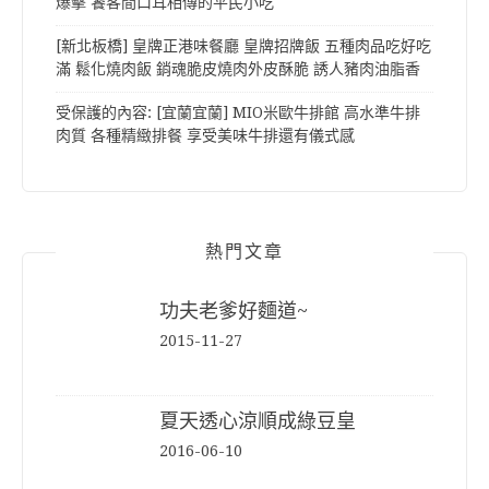
爆擊 饕客間口耳相傳的平民小吃
[新北板橋] 皇牌正港味餐廳 皇牌招牌飯 五種肉品吃好吃
滿 鬆化燒肉飯 銷魂脆皮燒肉外皮酥脆 誘人豬肉油脂香
受保護的內容: [宜蘭宜蘭] MIO米歐牛排館 高水準牛排
肉質 各種精緻排餐 享受美味牛排還有儀式感
熱門文章
功夫老爹好麵道~
2015-11-27
夏天透心涼順成綠豆皇
2016-06-10