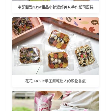
宅配甜點/Liya甜品小舖濃郁美味手作起司蛋糕
花花 La Vie手工餅乾迷人的穀物香氣