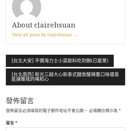
About clairehsuan
View all posts by clairehsuan →
文
[台北大安] 平價海力士小菜飲料吃到飽(已歇業)
章
[台北南西] 新光三越大心新泰式麵食酸辣重口味還是
導
能擄獲我的嘴和心
覽
發佈留言
發佈留言必須填寫的電子郵件地址不會公開。
必填欄位標示為
*
留言
*