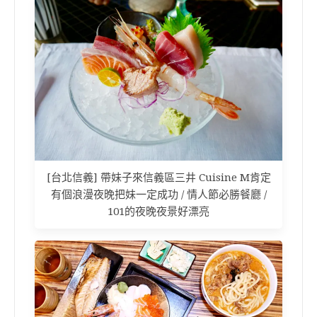
[台北信義] 帶妹子來信義區三井 Cuisine M肯定
有個浪漫夜晚把妹一定成功 / 情人節必勝餐廳 /
101的夜晚夜景好漂亮