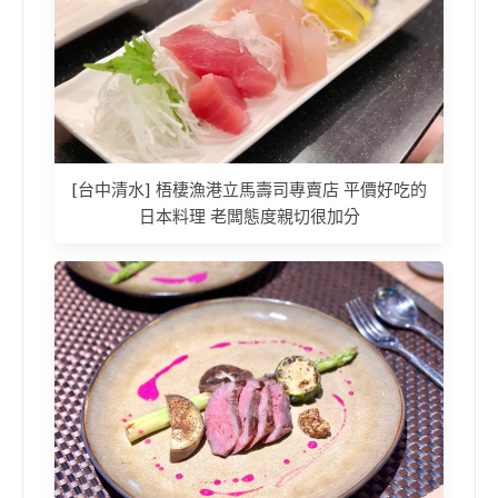
[台中清水] 梧棲漁港立馬壽司專賣店 平價好吃的
日本料理 老闆態度親切很加分