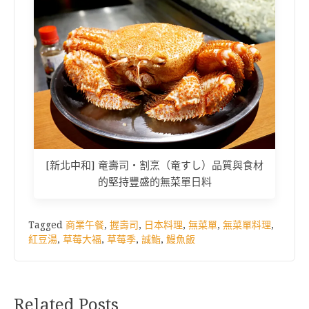
[新北中和] 竜壽司‧割烹（竜すし）品質與食材
的堅持豐盛的無菜單日料
Tagged
商業午餐
,
握壽司
,
日本料理
,
無菜單
,
無菜單料理
,
紅豆湯
,
草莓大福
,
草莓季
,
誠鮨
,
鰻魚飯
Related Posts