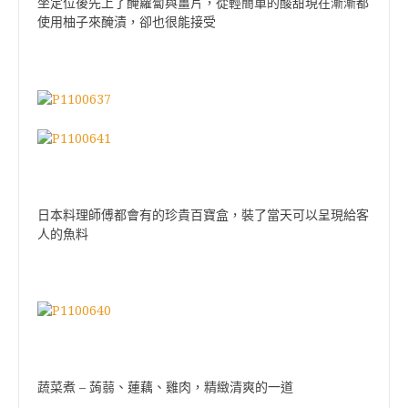
坐定位後先上了醃蘿蔔與薑片，從輕簡單的酸甜現在漸漸都
使用柚子來醃漬，卻也很能接受
日本料理師傅都會有的珍貴百寶盒，裝了當天可以呈現給客
人的魚料
蔬菜煮 – 蒟蒻、蓮藕、雞肉，
精緻清爽的一道