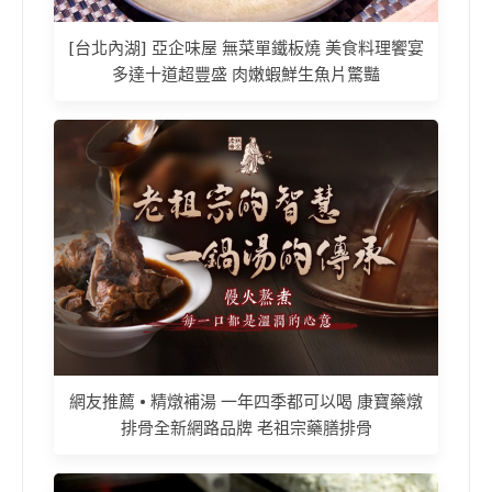
[台北內湖] 亞企味屋 無菜單鐵板燒 美食料理饗宴
多達十道超豐盛 肉嫩蝦鮮生魚片驚豔
網友推薦 • 精燉補湯 一年四季都可以喝 康寶藥燉
排骨全新網路品牌 老祖宗藥膳排骨