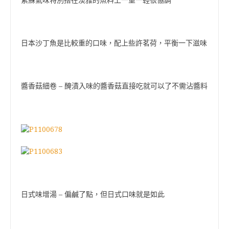
紫蘇氣味特別搭在淡雅的魚料上一重一輕很協調
日本沙丁魚是比較重的口味，配上些許茗荷，平衡一下滋味
醬香菇細卷 – 醃漬入味的醬香菇直接吃就可以了不需沾醬料
日式味增湯 – 偏鹹了點，但日式口味就是如此