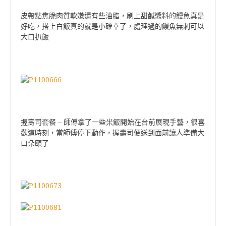
皮帶點焦脆肉質軟嫩還有些油脂，刷上甜鹹醬料的鰻魚真是
好吃，搭上白飯真的就是小確幸了，處理過的鰻魚無刺可以
大口扒飯
握壽司套餐 – 師傅拿了一些米飯開始在台前展現手藝，很喜
歡這時刻，當師傅停下動作，握壽司便送到面前讓人準備大
口朵頤了