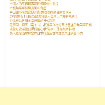
一個人的平價握壽司晚餐順億生魚片
七張無菜單料理長田和食屋
中山國小/肥貓漁夫的鮭魚玫瑰好適合約會享用
CP值破表！日廚新鮮漁獲讓人每次上門都有驚喜！
台北車站日和食堂溫馨的日式料理
竜壽司‧割烹（竜すし）品質與食材的堅持豐盛的無菜單日料
濱松町資深旅日師傅用心手做高CP值無菜單料理
高人氣居酒屋神樂屋日本料理店食材鮮氣氛佳適合小酌