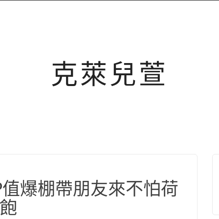
克萊兒萱
CP值爆棚帶朋友來不怕荷
飽