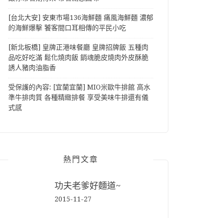
[台北大安] 安東市場136海鮮麵 痛風海鮮麵 濃郁
的海鮮爆擊 饕客間口耳相傳的平民小吃
[新北板橋] 皇牌正港味餐廳 皇牌招牌飯 五種肉
品吃好吃滿 鬆化燒肉飯 銷魂脆皮燒肉外皮酥脆
誘人豬肉油脂香
受保護的內容: [宜蘭宜蘭] MIO米歐牛排館 高水
準牛排肉質 各種精緻排餐 享受美味牛排還有儀
式感
熱門文章
功夫老爹好麵道~
2015-11-27