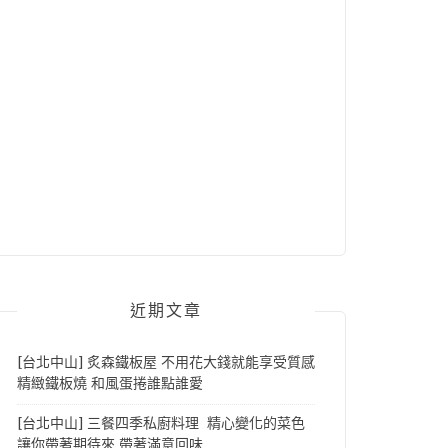
近期文章
[台北中山] 炙森鐵板屋 不用花大錢就能享受質感
精緻鐵板燒 和風蛋捲誰點誰愛
[台北中山] 三餐四季私廚料理 精心變化的菜色
讓你帶著期待來 帶著滿意回味