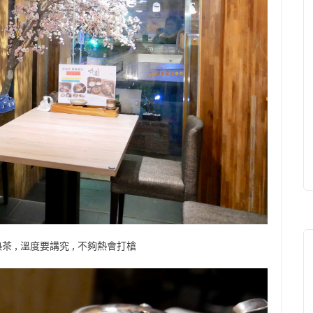
熱茶 , 溫度要講究 , 不夠熱會打槍