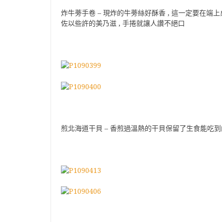
炸牛蒡手卷 – 現炸的牛蒡絲好酥香 , 這一定要在端上
佐以些許的美乃滋 , 手捲就讓人讚不絕口
煎北海道干貝 – 香煎過溫熱的干貝保留了生食能吃到的