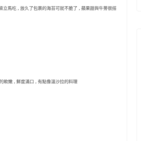
桌立馬吃 , 放久了包裹的海苔可就不脆了 , 蘋果甜與牛蒡很搭
軟嫩 , 鮮度滿口 , 有點像溫沙拉的料理