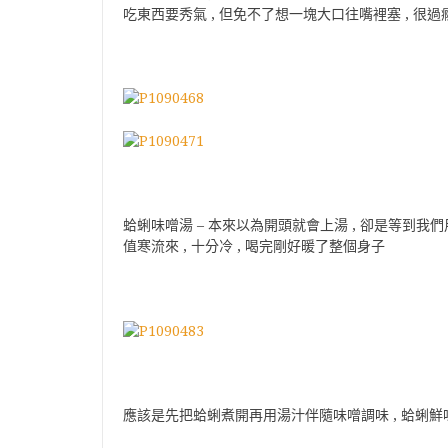
吃東西要秀氣 , 但免不了想一塊大口往嘴裡塞 , 很過
蛤蜊味噌湯 – 本來以為開頭就會上湯 , 卻是等到我們
值寒流來 , 十分冷 , 喝完剛好暖了整個身子
應該是先把蛤蜊煮開再用湯汁伴隨味噌調味 , 蛤蜊鮮