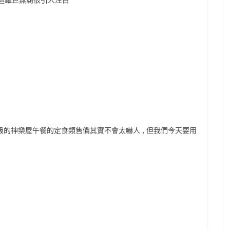
前這罐巨無霸很引人注目
高級的神樂屋午餐的定食類售價其實不會太嚇人 , 但我們今天要用