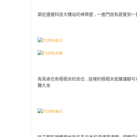
鄰近捷運科技大樓站的神樂屋 , 一進門就有感覺到
有高桌也有榻榻米的坐位 , 這裡的榻榻米底層讓腳可以
難久坐