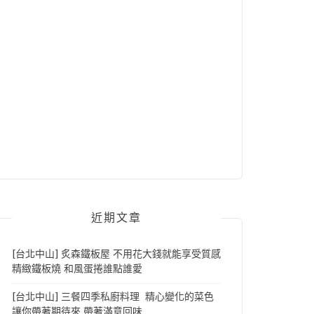
近期文章
[台北中山] 炙森鐵板屋 不用花大錢就能享受質感
精緻鐵板燒 和風蛋捲誰點誰愛
[台北中山] 三餐四季私廚料理 精心變化的菜色
讓你帶著期待來 帶著滿意回味