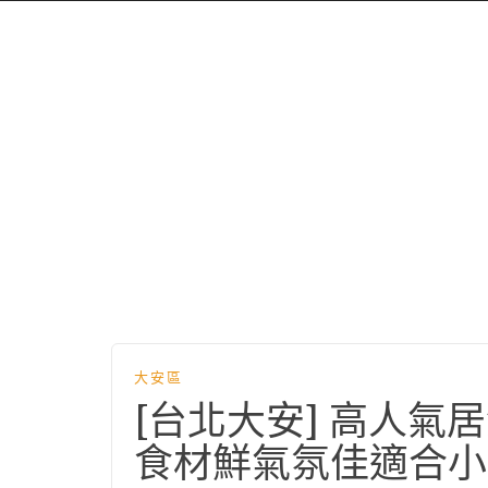
大安區
[台北大安] 高人
食材鮮氣氛佳適合小