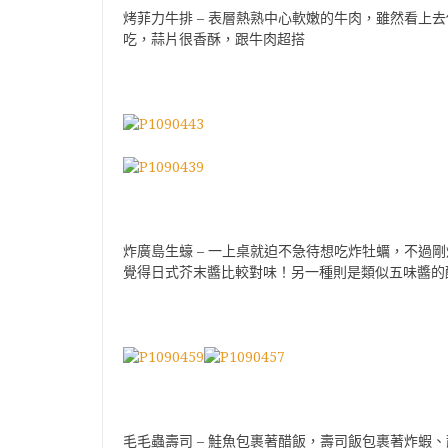
烤菲力牛排 – 表層熱熟中心軟嫩的牛肉，雖然看上
吃，蒜片很香酥，跟牛肉超搭
炸廣島生蠔 – 一上桌就迫不急待想吃炸牡蠣，不過
覺得日式芥末醬比較對味！另一種則是類似五味醬的
毛毛蟲壽司 – 鮭魚包裹著醋飯，壽司飯包裹著炸蝦