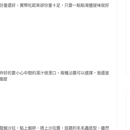
去份量還好，實際吃起來卻份量十足，只要一點點海鹽提味就好
剛炸好的要小心中間的湯汁很燙口，兩種沾醬可以選擇，我還是
酸甜
、龍蝦沙拉，點上蝦卵、擠上沙拉醬，逗趣的毛毛蟲造型，雖然