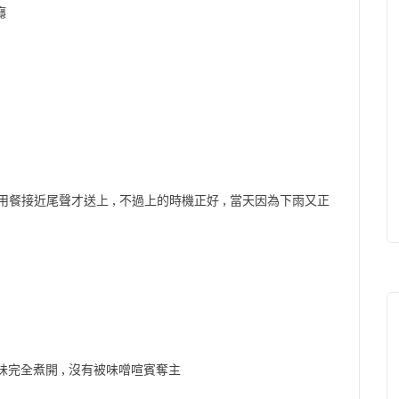
癮
用餐接近尾聲才送上 , 不過上的時機正好 , 當天因為下雨又正
味完全煮開 , 沒有被味噌喧賓奪主