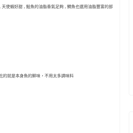
 , 天使蝦好甜 , 鮭魚的油脂香氣足夠 , 鯛魚也選用油脂豐富的部
烤魚吃的就是本身魚的鮮味，不用太多調味料