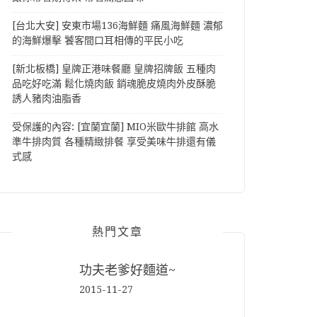
[台北大安] 安東市場136海鮮麵 痛風海鮮麵 濃郁
的海鮮爆擊 饕客間口耳相傳的平民小吃
[新北板橋] 皇牌正港味餐廳 皇牌招牌飯 五種肉
品吃好吃滿 鬆化燒肉飯 銷魂脆皮燒肉外皮酥脆
誘人豬肉油脂香
受保護的內容: [宜蘭宜蘭] MIO米歐牛排館 高水
準牛排肉質 各種精緻排餐 享受美味牛排還有儀
式感
熱門文章
功夫老爹好麵道~
2015-11-27