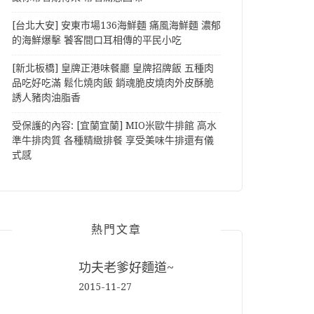
[台北大安] 安東市場136海鮮麵 痛風海鮮麵 濃郁
的海鮮爆擊 饕客間口耳相傳的平民小吃
[新北板橋] 皇牌正港味餐廳 皇牌招牌飯 五種肉
品吃好吃滿 鬆化燒肉飯 銷魂脆皮燒肉外皮酥脆
誘人豬肉油脂香
受保護的內容: [宜蘭宜蘭] MIO米歐牛排館 高水
準牛排肉質 各種精緻排餐 享受美味牛排還有儀
式感
熱門文章
功夫老爹好麵道~
2015-11-27