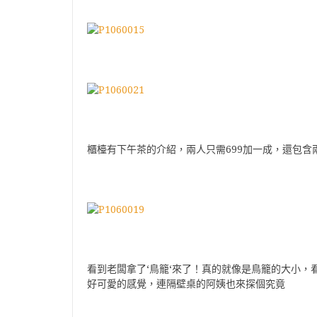
699
櫃檯有下午茶的介紹，兩人只需
加一成，還包含
‘
‘
看到老闆拿了
鳥籠
來了！真的就像是鳥籠的大小，
好可愛的感覺，連隔壁桌的阿姨也來探個究竟