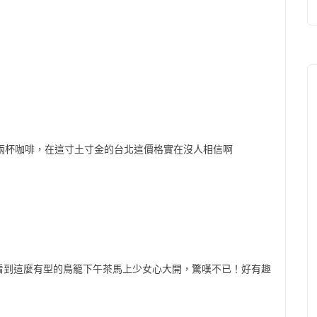
兩杯咖啡，在這寸土寸金的台北這價格實在沒人相信啊
看到這麼有型的鳥籠下午茶馬上少女心大開，驚嘆不已！好有趣