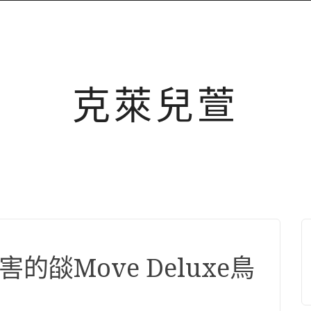
克萊兒萱
的燄Move Deluxe鳥