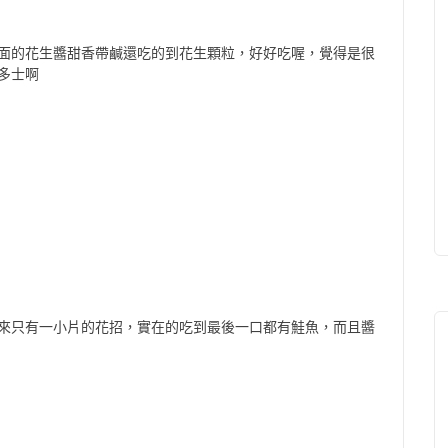
面的花生醬甜香帶鹹還吃的到花生顆粒，好好吃喔，覺得是很
多士啊
來只有一小片的花招，實在的吃到最後一口都有鮭魚，而且醬