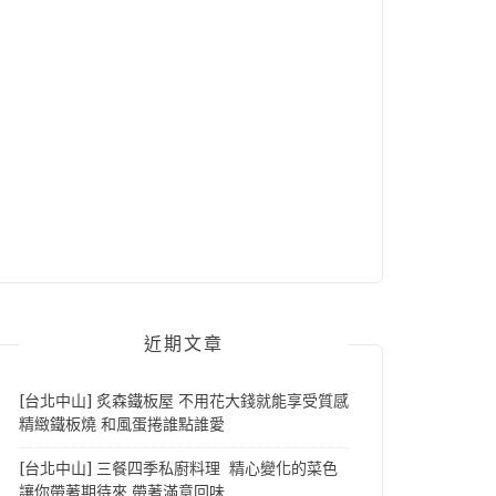
近期文章
[台北中山] 炙森鐵板屋 不用花大錢就能享受質感
精緻鐵板燒 和風蛋捲誰點誰愛
[台北中山] 三餐四季私廚料理 精心變化的菜色
讓你帶著期待來 帶著滿意回味