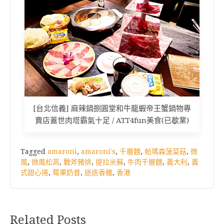
[台北信義] 麻辣鍋捌圓堂和牛龍蝦帝王蟹鍋物專
賣店蓋世肉塔霸氣十足 / ATT4fun美食(已歇業)
Tagged
amaroni
,
amaroni's
,
千層麵
,
帕瑪森菠菜菇
,
微
風
,
微風松高
,
戰斧豬排
,
提拉米蘇
,
牛肉千層麵
,
義大利
,
義
式甜心捲
,
莓果奶昔
,
迷迭香雞
,
香港
Related Posts