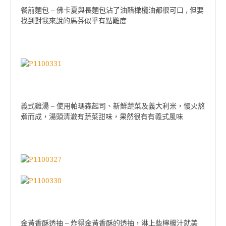
餐前麵包 – 佛卡夏與長麵包沾了油醋橄欖油都很可口 , 但要
找到對我來說的馬芬似乎有點難度
義式雞湯 – 使用帕瑪森起司、新鮮蔬菜及義大利米，慢火熬
煮而成，湯頭清澈有蔬菜甜味，果然很有有義式風味
金黃香酥透抽 – 炸得金黃香酥的透抽，淋上些檸檬汁就美