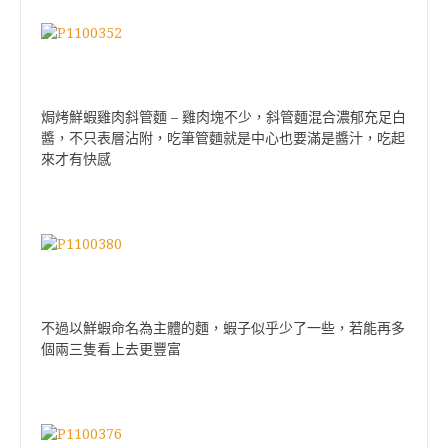
焗烤鮮蝦雞肉斜管麵 – 雞肉塊不少，斜管麵混合濃郁充足白
醬，不只表層沾附，吃筆管麵就是中心也要滿是醬汁，吃起
來才有快感
不過以鮮蝦命名為主體的麵，蝦子似乎少了一些，若能再多
個兩三隻看上去更豐富