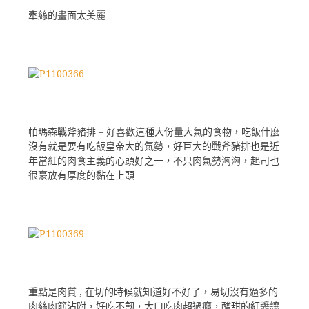
牽絲的畫面太美麗
帕瑪森戰斧豬排 – 好喜歡這種大份量大氣的食物，吃飯什麼
沒有就是要有吃飯皇帝大的氣勢，好巨大的戰斧豬排也是近
年當紅的肉食主義的心頭好之一，不只肉氣勢洶洶，起司也
很豪放有厚度的黏在上頭
重點是肉質 , 在切的時候就知道好不好了，易切沒有過多的
肉絲肉筋沾附，好吃不韌，大口吃肉超過癮，酸甜的紅醬讓