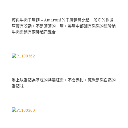
經典牛肉千層麵 – Amaroni的千層麵體比起一般吃的稍微
厚實有咬勁，不是薄薄的一層，每層中都鋪有滿滿的波隆納
牛肉醬還有兩種起司混合
淋上以番茄為基底的特製紅醬，不會過甜，感覺是滿自然的
番茄味