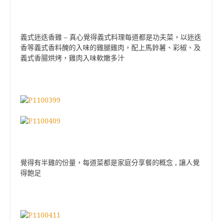
義式迷迭香雞 – 真心覺得義式料理每道都是功夫菜，以迷迭
香等義式香料醃的入味的雞腿雞肉，配上馬鈴薯、彩椒、及
義式香腸烘烤，雞肉入味軟嫩多汁
覺得有半雞的份量，每道菜都是家庭分享餐的概念 , 讓人覺
得飽足