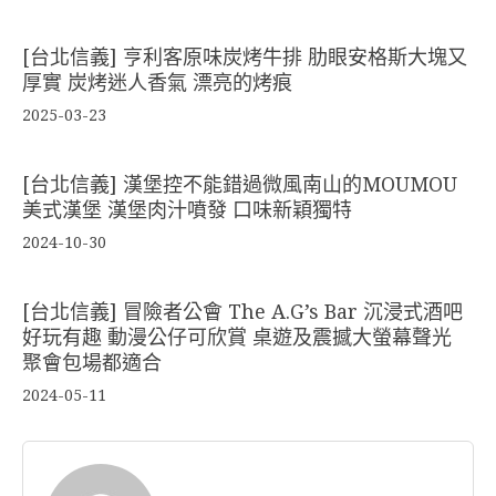
[台北信義] 亨利客原味炭烤牛排 肋眼安格斯大塊又
厚實 炭烤迷人香氣 漂亮的烤痕
2025-03-23
[台北信義] 漢堡控不能錯過微風南山的MOUMOU
美式漢堡 漢堡肉汁噴發 口味新穎獨特
2024-10-30
[台北信義] 冒險者公會 The A.G’s Bar 沉浸式酒吧
好玩有趣 動漫公仔可欣賞 桌遊及震撼大螢幕聲光
聚會包場都適合
2024-05-11