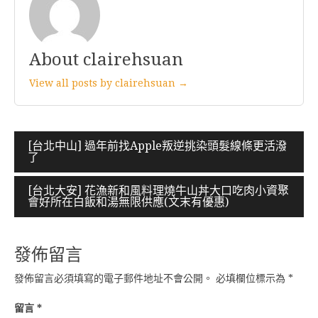
About clairehsuan
View all posts by clairehsuan →
文
[台北中山] 過年前找Apple叛逆挑染頭髮線條更活潑
了
章
導
[台北大安] 花漁新和風料理燒牛山丼大口吃肉小資聚
會好所在白飯和湯無限供應(文末有優惠)
覽
發佈留言
發佈留言必須填寫的電子郵件地址不會公開。
必填欄位標示為
*
留言
*