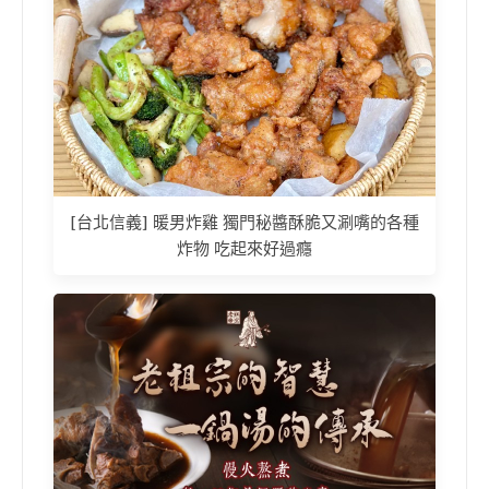
[台北信義] 暖男炸雞 獨門秘醬酥脆又涮嘴的各種
炸物 吃起來好過癮