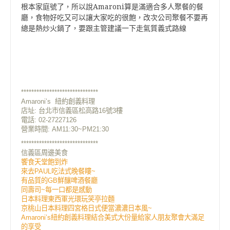
根本家庭號了，所以說Amaroni算是滿適合多人聚餐的餐
廳，食物好吃又可以讓大家吃的很飽，改次公司聚餐不要再
總是熱炒火鍋了，要跟主管建議一下走氣質義式路線
******************************
Amaroni’s 紐約創義料理
店址:
台北市信義區松高路16號3樓
電話: 02-27227126
營業時間: AM11:30~PM21:30
******************************
信義區周邊美食
饗食天堂飽到炸
來去PAUL吃法式晚餐瞜~
有品質的GB鮮釀啤酒餐廳
同壽司~每一口都是感動
日本料理東西軍光環玩笑亭拉麵
京桃山日本料理四宮格日式便當濃濃日本風~
Amaroni’s紐約創義料理結合美式大份量給家人朋友聚會大滿足
的享受