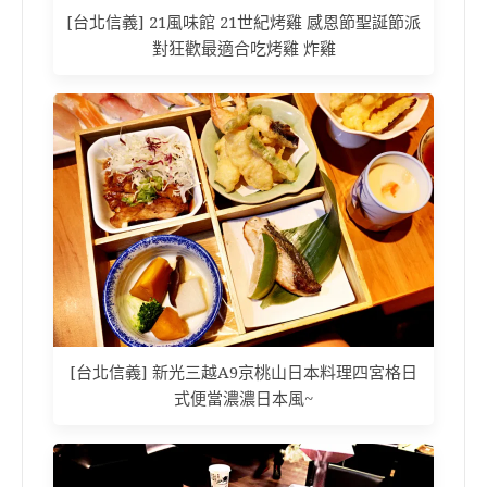
[台北信義] 21風味館 21世紀烤雞 感恩節聖誕節派
對狂歡最適合吃烤雞 炸雞
[台北信義] 新光三越A9京桃山日本料理四宮格日
式便當濃濃日本風~