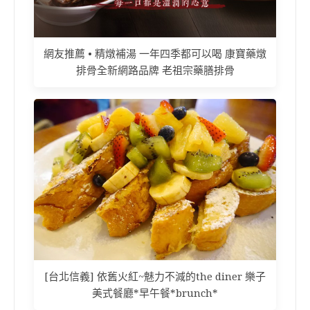
網友推薦 • 精燉補湯 一年四季都可以喝 康寶藥燉
排骨全新網路品牌 老祖宗藥膳排骨
[台北信義] 依舊火紅~魅力不減的the diner 樂子
美式餐廳*早午餐*brunch*