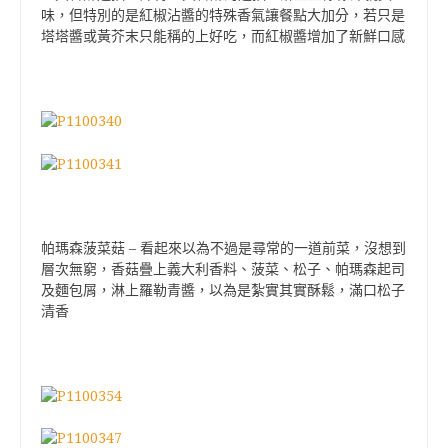
味，但特別的是紅椒沾醬的特殊香氣讓餐點大加分，若只是
塔塔醬或黃芥末只能稱的上好吃，而紅椒醬增加了新鮮口感
帕瑪森菠菜菇 – 看起來以為不過是尋常的一道前菜，沒想到
層次無窮，香菇疊上義大利香料、菠菜、松子、帕瑪森起司
及麵包屑，淋上羅勒青醬，以為是紮實其實酥鬆，滿口松子
清香