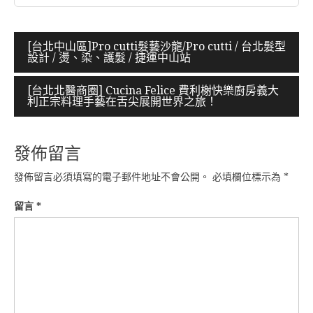
文
[台北中山區]Pro cutti髮藝沙龍/Pro cutti / 台北髮型
設計 / 燙、染、護髮 / 捷運中山站
章
導
[台北北醫商圈] Cucina Felice 費利榭快樂廚房義大
利正宗料理手藝在舌尖展開世界之旅！
覽
發佈留言
發佈留言必須填寫的電子郵件地址不會公開。
必填欄位標示為
*
留言
*