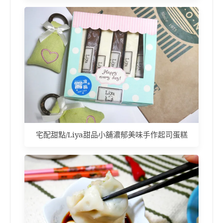
宅配甜點/Liya甜品小舖濃郁美味手作起司蛋糕