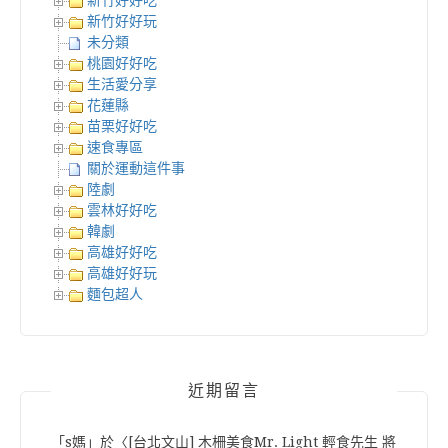
新竹好好吃
新竹好好玩
未分類
桃園好好吃
生活愛分享
花蓮縣
苗栗好好吃
速食專區
關於運動這件事
陸劇
雲林好好吃
韓劇
高雄好好吃
高雄好好玩
麵包超人
近期留言
「
s媽
」於〈
[台北文山] 木柵美食Mr. Light 輕食先生 將