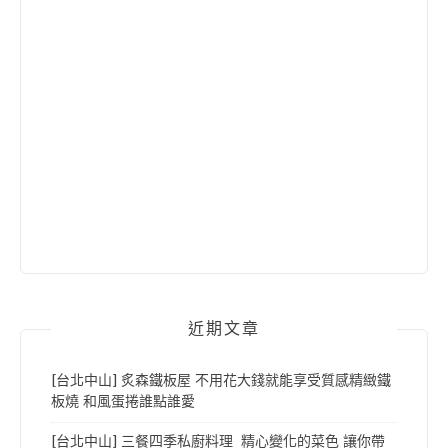
近期文章
[台北中山] 炙森鐵板屋 不用花大錢就能享受質感精緻鐵
板燒 和風蛋捲誰點誰愛
[台北中山] 三餐四季私廚料理 精心變化的菜色 讓你帶