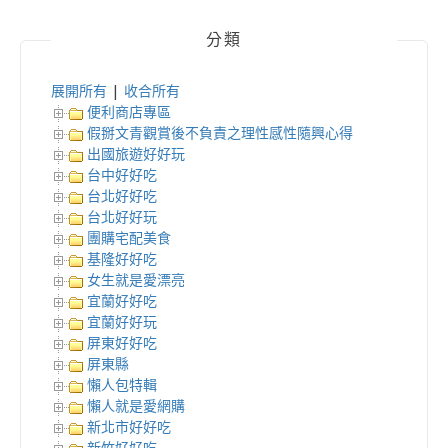
分類
展開所有
|
收合所有
便利商店專區
假掰文青觀賞後不負責之理性感性隨興心得
出國旅遊好好玩
台中好好吃
台北好好吃
台北好好玩
團購宅配美食
基隆好好吃
女生就是愛漂亮
宜蘭好好吃
宜蘭好好玩
屏東好好吃
屏東縣
懶人包特輯
懶人就是愛網購
新北市好好吃