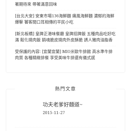
著期待來 帶著滿意回味
[台北大安] 安東市場136海鮮麵 痛風海鮮麵 濃郁的海鮮
爆擊 饕客間口耳相傳的平民小吃
[新北板橋] 皇牌正港味餐廳 皇牌招牌飯 五種肉品吃好吃
滿 鬆化燒肉飯 銷魂脆皮燒肉外皮酥脆 誘人豬肉油脂香
受保護的內容: [宜蘭宜蘭] MIO米歐牛排館 高水準牛排
肉質 各種精緻排餐 享受美味牛排還有儀式感
熱門文章
功夫老爹好麵道~
2015-11-27