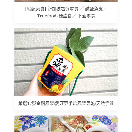
[宅配美食] 新加坡超夯零食 ／ 鹹蛋魚皮／
Truefoods臻盛食／ 下酒零食
嚴選17號金鑽鳳梨/愛旺萊手焙鳳梨果乾/天然手做