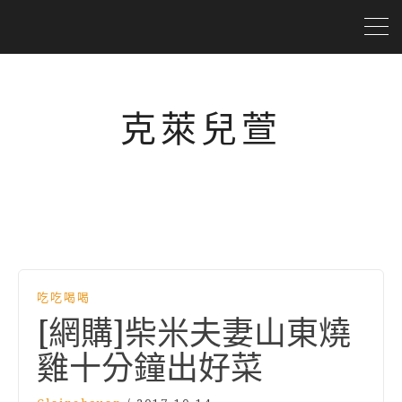
克萊兒萱
吃吃喝喝
[網購]柴米夫妻山東燒
雞十分鐘出好菜