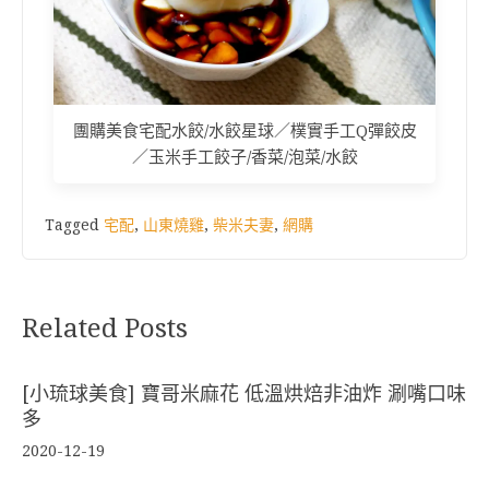
團購美食宅配水餃/水餃星球／樸實手工Q彈餃皮
／玉米手工餃子/香菜/泡菜/水餃
Tagged
宅配
,
山東燒雞
,
柴米夫妻
,
網購
Related Posts
[小琉球美食] 寶哥米麻花 低溫烘焙非油炸 涮嘴口味
多
2020-12-19