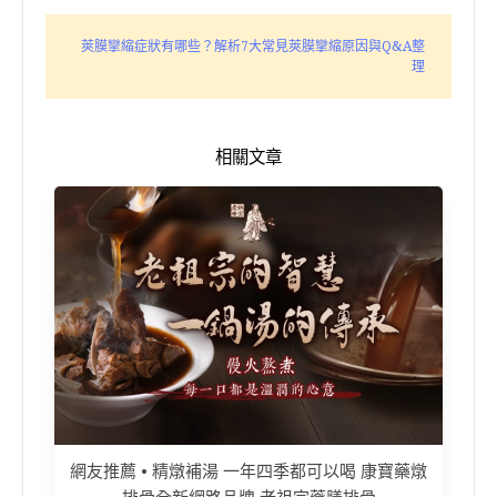
莢膜攣縮症狀有哪些？解析7大常見莢膜攣縮原因與Q&A整
理
相關文章
網友推薦 • 精燉補湯 一年四季都可以喝 康寶藥燉