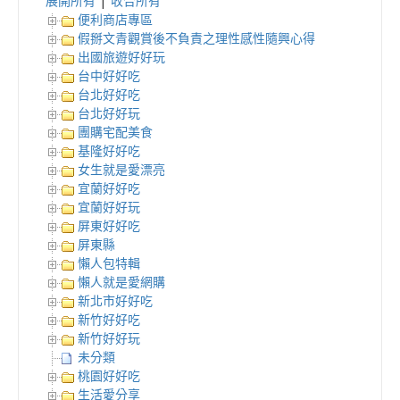
展開所有
|
收合所有
便利商店專區
假掰文青觀賞後不負責之理性感性隨興心得
出國旅遊好好玩
台中好好吃
台北好好吃
台北好好玩
團購宅配美食
基隆好好吃
女生就是愛漂亮
宜蘭好好吃
宜蘭好好玩
屏東好好吃
屏東縣
懶人包特輯
懶人就是愛網購
新北市好好吃
新竹好好吃
新竹好好玩
未分類
桃園好好吃
生活愛分享