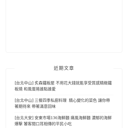
近期文章
[台北中山] 炙森鐵板屋 不用花大錢就能享受質感精緻鐵
板燒 和風蛋捲誰點誰愛
[台北中山] 三餐四季私廚料理 精心變化的菜色 讓你帶
著期待來 帶著滿意回味
[台北大安] 安東市場136海鮮麵 痛風海鮮麵 濃郁的海鮮
爆擊 饕客間口耳相傳的平民小吃