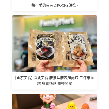
醬可愛的蛋黃哥POCKY餅乾~
[全家美食] 微波美食 麻膳堂麻辣鮮肉包 三杯米血
糕 雙喜烤麩 微辣開胃