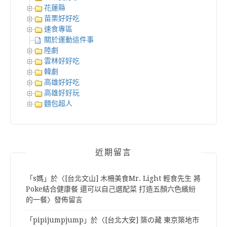
花蓮縣
苗栗好好吃
速食專區
關於運動這件事
陸劇
雲林好好吃
韓劇
高雄好好吃
高雄好好玩
麵包超人
近期留言
「
s媽
」於〈
[台北文山] 木柵美食Mr. Light 輕食先生 將
Poke結合健康餐 還可以自己選配菜 打造五顏六色繽紛
的一餐
〉發佈留言
「
pipijumpjump
」於〈
[台北大安] 築の藏 東京築地市