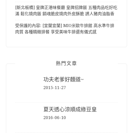
[新北板橋] 皇牌正港味餐廳 皇牌招牌飯 五種肉品吃好吃
滿 鬆化燒肉飯 銷魂脆皮燒肉外皮酥脆 誘人豬肉油脂香
受保護的內容: [宜蘭宜蘭] MIO米歐牛排館 高水準牛排
肉質 各種精緻排餐 享受美味牛排還有儀式感
熱門文章
功夫老爹好麵道~
2015-11-27
夏天透心涼順成綠豆皇
2016-06-10