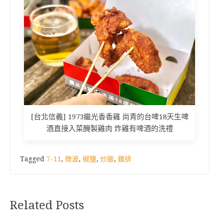
[台北信義] 1973繼光香香雞 尚青的台啤18天生啤
酒直接入菜醃製雞肉 炸雞有啤酒的洗禮
Tagged
7-11
,
微波
,
椒鹽
,
炒飯
,
雞排
Related Posts