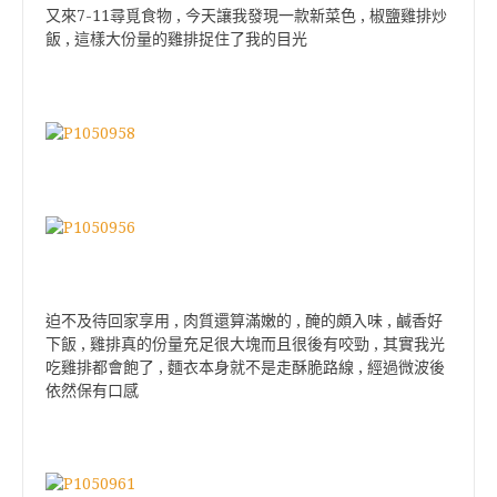
又來7-11尋覓食物 , 今天讓我發現一款新菜色 , 椒鹽雞排炒
飯 , 這樣大份量的雞排捉住了我的目光
迫不及待回家享用 , 肉質還算滿嫩的 , 醃的頗入味 , 鹹香好
下飯 , 雞排真的份量充足很大塊而且很後有咬勁 , 其實我光
吃雞排都會飽了 , 麵衣本身就不是走酥脆路線 , 經過微波後
依然保有口感