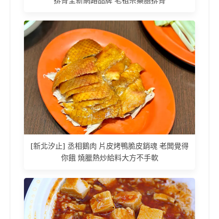
排骨全新網路品牌 老祖宗藥膳排骨
[新北汐止] 丞相鵝肉 片皮烤鴨脆皮銷魂 老闆覺得
你餓 燒臘熱炒給料大方不手軟