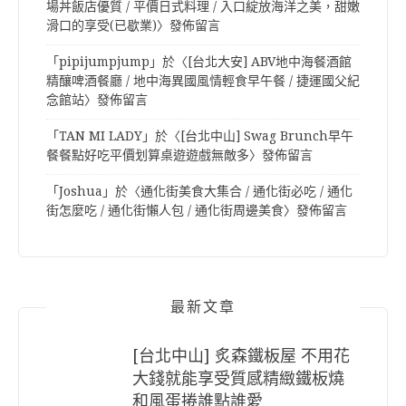
場丼飯店優質 / 平價日式料理 / 入口綻放海洋之美，甜嫩
滑口的享受(已歇業)
〉發佈留言
「
pipijumpjump
」於〈
[台北大安] ABV地中海餐酒館
精釀啤酒餐廳 / 地中海異國風情輕食早午餐 / 捷運國父紀
念館站
〉發佈留言
「
TAN MI LADY
」於〈
[台北中山] Swag Brunch早午
餐餐點好吃平價划算桌遊遊戲無敵多
〉發佈留言
「
Joshua
」於〈
通化街美食大集合 / 通化街必吃 / 通化
街怎麼吃 / 通化街懶人包 / 通化街周邊美食
〉發佈留言
最新文章
[台北中山] 炙森鐵板屋 不用花
大錢就能享受質感精緻鐵板燒
和風蛋捲誰點誰愛