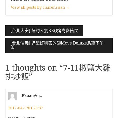
View all posts by clairehsuan →
文
[台北大安] 紐約人氣BBQ烤肉麥笛昆
章
[台北信義] 造型好利害的燄Move Deluxe鳥籠下午
導
茶
覽
1 thoughts on “
7-11椒鹽大雞
排炒飯
”
Hsuan
表示:
2017-04-1701:20:37