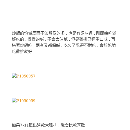
炒飯的份量反而不如想像的多 , 也是有調味過 , 剛開始吃滿
好吃的 , 微微的鹹 , 不會太油膩 , 但是雞排已經重口味 , 再
搭著炒飯吃 , 兩者又都偏鹹 , 吃久了覺得不耐吃 , 會想乾脆
吃雞排就好
如果7-11單出這款大雞排 , 我會比較喜歡