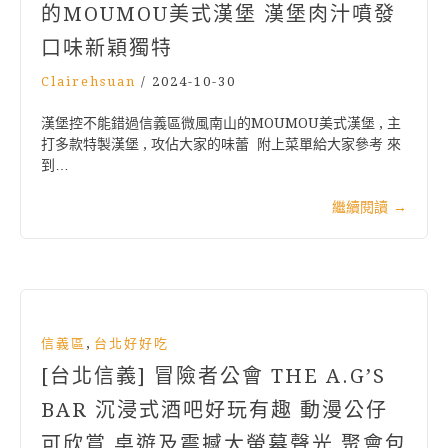
的MOUMOU美式漢堡 漢堡肉汁噴發
口味新穎獨特
Clairehsuan
/
2024-10-30
漢堡控不能錯過信義區微風南山的MOUMOU美式漢堡 , 主
打多款特製漢堡 , 攻佔大家的味蕾 附上菜單給大家參考 來
到…
繼續閱讀
→
,
信義區
台北好好吃
[台北信義] 冒險者公會 THE A.G’S
BAR 沉浸式酒吧好玩有趣 動漫公仔
可欣賞 桌遊及震撼大螢幕聲光 聚會包