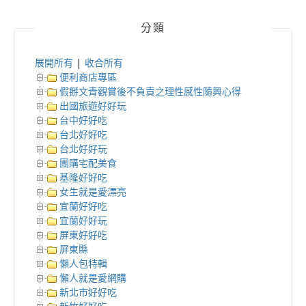
分類
展開所有
|
收合所有
便利商店專區
假掰文青觀賞後不負責之理性感性隨興心得
出國旅遊好好玩
台中好好吃
台北好好吃
台北好好玩
團購宅配美食
基隆好好吃
女生就是愛漂亮
宜蘭好好吃
宜蘭好好玩
屏東好好吃
屏東縣
懶人包特輯
懶人就是愛網購
新北市好好吃