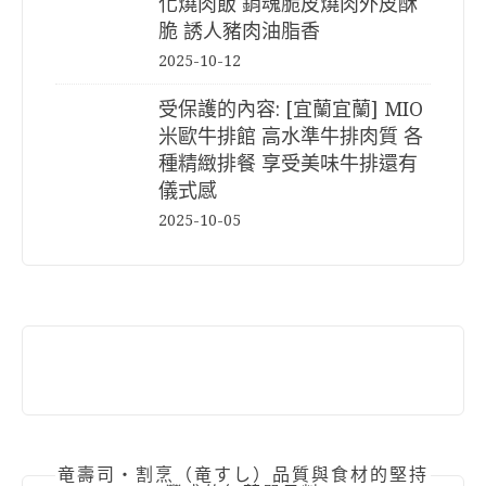
化燒肉飯 銷魂脆皮燒肉外皮酥
脆 誘人豬肉油脂香
2025-10-12
受保護的內容: [宜蘭宜蘭] MIO
米歐牛排館 高水準牛排肉質 各
種精緻排餐 享受美味牛排還有
儀式感
2025-10-05
竜壽司‧割烹（竜すし）品質與食材的堅持