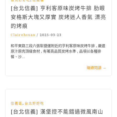
[台北信義] 亨利客原味炭烤牛排 肋眼
安格斯大塊又厚實 炭烤迷人香氣 漂亮
的烤痕
Clairehsuan
/
2025-03-23
和平東路三段六張犁捷運附近的亨利客原味炭烤牛排 , 嚴選
原汁原肉頂級食材 , 有著高品質炭烤水準 , 品項以各種排
餐、沙…
繼續閱讀
→
,
信義區
台北好好吃
[台北信義] 漢堡控不能錯過微風南山