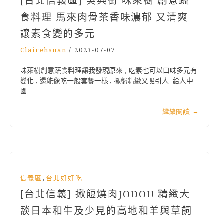
[台北信義區] 吳興街 味萊樹 創意蔬
食料理 馬來肉骨茶香味濃郁 又清爽
讓素食變的多元
Clairehsuan
/
2023-07-07
味萊樹創意蔬食料理讓我發現原來 , 吃素也可以口味多元有
變化 , 還能像吃一般套餐一樣 , 擺盤精緻又吸引人 給人中
國…
繼續閱讀
→
,
信義區
台北好好吃
[台北信義] 揪餖燒肉JODOU 精緻大
舕日本和牛及少見的高地和羊與草飼