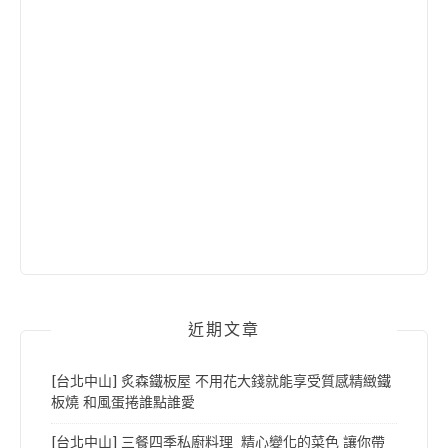
近期文章
[台北中山] 炙森鐵板屋 不用花大錢就能享受質感精緻鐵
板燒 和風蛋捲誰點誰愛
[台北中山] 三餐四季私廚料理 精心變化的菜色 讓你帶