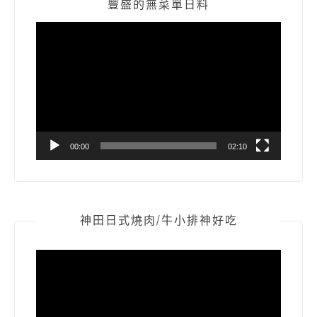
豐盛的無菜單日料
視
訊
播
放
器
00:00
02:10
神田日式燒肉/牛小排神好吃
視
訊
播
放
器