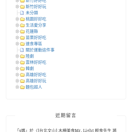
新竹好好吃
新竹好好玩
未分類
桃園好好吃
生活愛分享
花蓮縣
苗栗好好吃
速食專區
關於運動這件事
陸劇
雲林好好吃
韓劇
高雄好好吃
高雄好好玩
麵包超人
近期留言
「
s媽
」於〈
[台北文山] 木柵美食Mr. Light 輕食先生 將