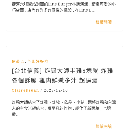
捷運六張犁站對面的Lins Burger林斯漢堡 , 精緻可愛的小
巧店面 , 店內有許多有個性的擺設 , 在Lins B…
繼續閱讀
→
,
信義區
台北好好吃
[台北信義] 炸鷄大師半雞8塊餐 炸雞
各個酥脆 雞肉鮮嫩多汁 超過癮
Clairehsuan
/
2023-12-10
炸鷄大師結合了炸雞、炸物、飲品、小點 , 還將炸鷄和台灣
人的主食米飯結合 , 讓平凡的炸物 , 變化了新面貌 , 也讓
愛…
繼續閱讀
→