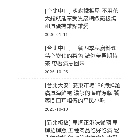
[台北中山] 炙森鐵板屋 不用花
大錢就能享受質感精緻鐵板燒
和風蛋捲誰點誰愛
2026-01-11
[台北中山] 三餐四季私廚料理
精心變化的菜色 讓你帶著期待
來 帶著滿意回味
2025-10-26
[台北大安] 安東市場136海鮮麵
痛風海鮮麵 濃郁的海鮮爆擊 饕
客間口耳相傳的平民小吃
2025-10-13
[新北板橋] 皇牌正港味餐廳 皇
牌招牌飯 五種肉品吃好吃滿 鬆