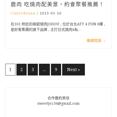
鹿肉 吃燒肉配美景，約會聚餐推薦！
Clairehsuan
/
2023-05-26
在101 附近的揪餖燒肉JODOU , 位於台北ATT 4 FUN 6樓 ,
是好客集團的旗下品牌 , 主打日式燒肉x私…
繼續閱讀
→
文
1
2
3
...
9
Next »
章
分
頁
合作邀約來信
sweetycc34@gmail.com