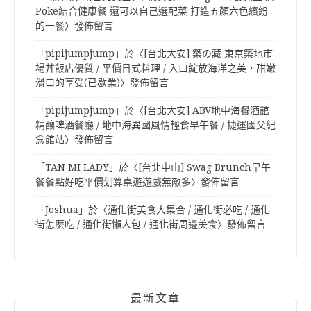
Poke結合健康餐 還可以自己選配菜 打造五顏六色繽紛
的一餐
〉發佈留言
「
pipijumpjump
」於〈
[台北大安] 築の藏 東京築地市
場丼飯店優質 / 平價日式料理 / 入口綻放海洋之美，甜嫩
滑口的享受(已歇業)
〉發佈留言
「
pipijumpjump
」於〈
[台北大安] ABV地中海餐酒館
精釀啤酒餐廳 / 地中海異國風情輕食早午餐 / 捷運國父紀
念館站
〉發佈留言
「
TAN MI LADY
」於〈
[台北中山] Swag Brunch早午
餐餐點好吃平價划算桌遊遊戲無敵多
〉發佈留言
「
Joshua
」於〈
通化街美食大集合 / 通化街必吃 / 通化
街怎麼吃 / 通化街懶人包 / 通化街周邊美食
〉發佈留言
最新文章