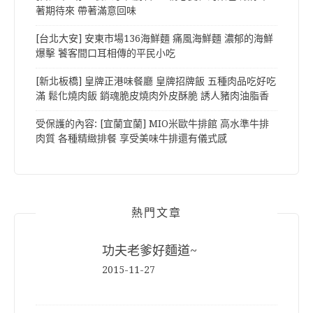
著期待來 帶著滿意回味
[台北大安] 安東市場136海鮮麵 痛風海鮮麵 濃郁的海鮮
爆擊 饕客間口耳相傳的平民小吃
[新北板橋] 皇牌正港味餐廳 皇牌招牌飯 五種肉品吃好吃
滿 鬆化燒肉飯 銷魂脆皮燒肉外皮酥脆 誘人豬肉油脂香
受保護的內容: [宜蘭宜蘭] MIO米歐牛排館 高水準牛排
肉質 各種精緻排餐 享受美味牛排還有儀式感
熱門文章
功夫老爹好麵道~
2015-11-27