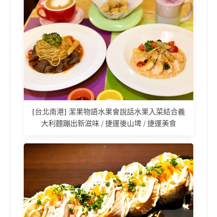
[台北南港] 潔果物語水果會說話水果入菜結合義
大利麵蹦出新滋味 / 捷運後山埤 / 捷運美食