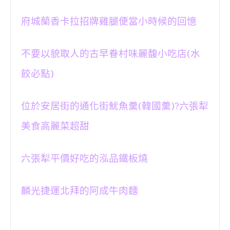
府城蘭香卡拉招牌雞腿便當小時候的回憶
不要以貌取人的古早眷村味麗馥小吃店(水
餃必點)
位於安居街的通化街魷魚羹(韓國羹)?六張犁
美食高麗菜超甜
六張犁平價好吃的泓品鐵板燒
麟光捷運北拜的阿成牛肉麵