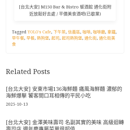
[台北大安] M150 Bar & Bistro 餐酒館 通化街附
近放鬆好去處 / 平價美食酒吧(已歇業)
Tagged
YOLO's Cafe
,
下午茶
,
信義區
,
咖啡
,
咖啡廳
,
拿鐵
,
早午餐
,
早餐
,
熱狗堡
,
起司
,
起司熱狗堡
,
通化街
,
通化街美
食
Related Posts
[台北大安] 安東市場136海鮮麵 痛風海鮮麵 濃郁的
海鮮爆擊 饕客間口耳相傳的平民小吃
2025-10-13
[台北大安] 金澤美味壽司 名副其實的美味 高級迴轉
壽司店 週年慶專屬菜單很超值