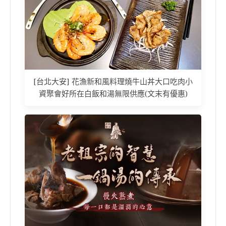
[台北大安] 花漁新和風料理燒牛山丼大口吃肉小
資聚會好所在白飯和湯無限供應(文末有優惠)