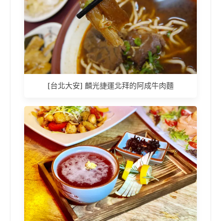
[台北大安] 麟光捷運北拜的阿成牛肉麵