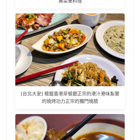
無菜單料理
[台北大安] 㡣龍香港茶餐廳正宗的港汁港味紮實
的燒烤功力正宗的獨門燒腊