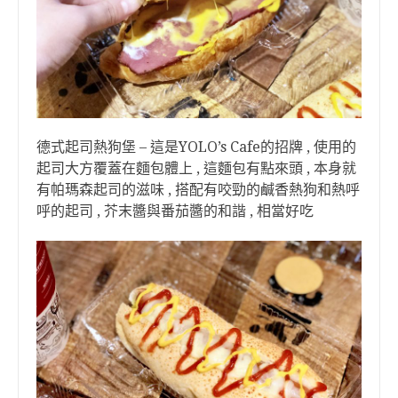
德式起司熱狗堡 – 這是YOLO’s Cafe的招牌 , 使用的
起司大方覆蓋在麵包體上 , 這麵包有點來頭 , 本身就
有帕瑪森起司的滋味 , 搭配有咬勁的鹹香熱狗和熱呼
呼的起司 , 芥末醬與番茄醬的和諧 , 相當好吃