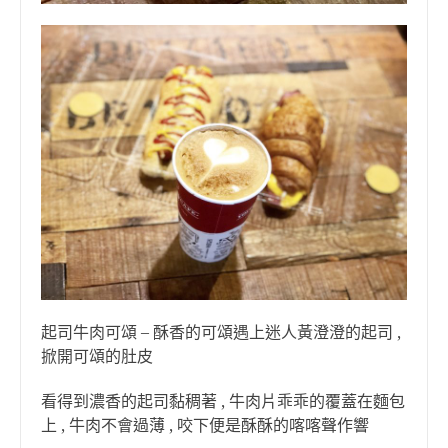
起司牛肉可頌 – 酥香的可頌遇上迷人黃澄澄的起司 ,
掀開可頌的肚皮
看得到濃香的起司黏稠著 , 牛肉片乖乖的覆蓋在麵包
上 , 牛肉不會過薄 , 咬下便是酥酥的喀喀聲作響