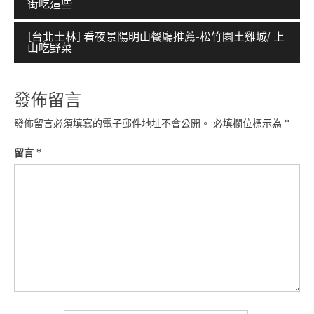
街吃這些
章
導
[台北士林] 看夜景陽明山餐廳推薦-松竹園土雞城/ 上
山吃野菜
覽
發佈留言
發佈留言必須填寫的電子郵件地址不會公開。
必填欄位標示為
*
留言
*