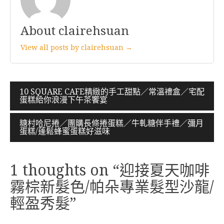
About clairehsuan
View all posts by clairehsuan →
文
10 SQUARE CAFE精緻的手工甜點／常溫禮盒／宅配
蛋糕給你浪漫下午茶饗宴
章
導
糖村哈尼捲／團購長條捲蛋糕／牛軋糖伴手禮／彌月
蛋糕/蓬鬆蜂蜜蛋糕好滋味
覽
1 thoughts on “
迎接夏天咖啡
霧棕新髮色/帕朵專業髮型沙龍/
輕盈秀髮
”