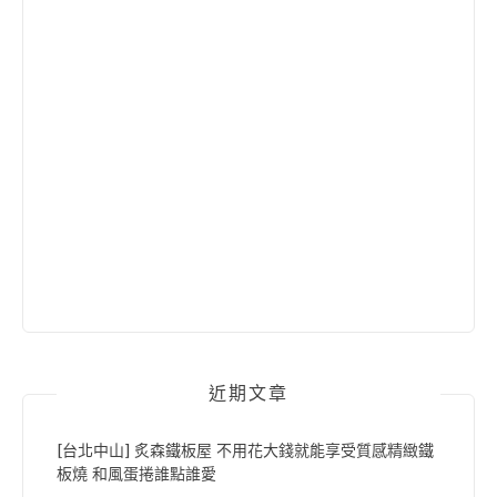
近期文章
[台北中山] 炙森鐵板屋 不用花大錢就能享受質感精緻鐵
板燒 和風蛋捲誰點誰愛