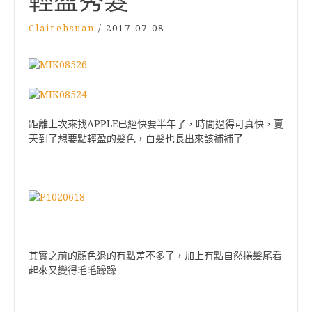
輕盈秀髮
Clairehsuan
/
2017-07-08
APPLE
距離上次來找
已經快要半年了
，
時間過得可真快
，夏
天到了想要點輕盈的髮色，白髮也長出來該補補了
其實之前的顏色退的有點差不多了
，加上有點自然捲髮尾看
起來又變得毛毛躁躁