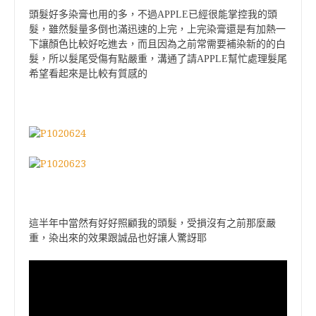
頭髮好多染膏也用的多，不過APPLE已經很能掌控我的頭
髮，雖然髮量多倒也滿迅速的上完，上完染膏還是有加熱一
下讓顏色比較好吃進去，而且因為之前常需要補染新的的白
髮，所以髮尾受傷有點嚴重，溝通了請APPLE幫忙處理髮尾
希望看起來是比較有質感的
這半年中當然有好好照顧我的頭髮，受損沒有之前那麼嚴
重，染出來的效果跟誠品也好讓人驚訝耶