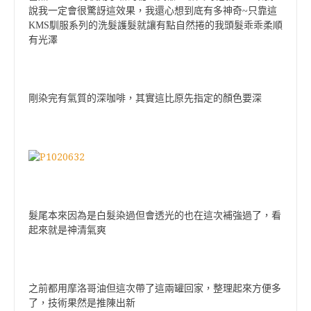
說我一定會很驚訝這效果，我還心想到底有多神奇~只靠這
KMS馴服系列的洗髮護髮就讓有點自然捲的我頭髮乖乖柔順
有光澤
剛染完有氣質的深咖啡，其實這比原先指定的顏色要深
髮尾本來因為是白髮染過但會透光的也在這次補強過了，看
起來就是神清氣爽
之前都用摩洛哥油但這次帶了這兩罐回家，整理起來方便多
了，技術果然是推陳出新