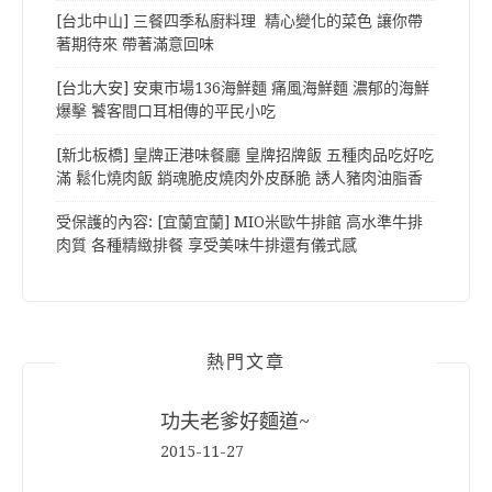
[台北中山] 三餐四季私廚料理 精心變化的菜色 讓你帶
著期待來 帶著滿意回味
[台北大安] 安東市場136海鮮麵 痛風海鮮麵 濃郁的海鮮
爆擊 饕客間口耳相傳的平民小吃
[新北板橋] 皇牌正港味餐廳 皇牌招牌飯 五種肉品吃好吃
滿 鬆化燒肉飯 銷魂脆皮燒肉外皮酥脆 誘人豬肉油脂香
受保護的內容: [宜蘭宜蘭] MIO米歐牛排館 高水準牛排
肉質 各種精緻排餐 享受美味牛排還有儀式感
熱門文章
功夫老爹好麵道~
2015-11-27