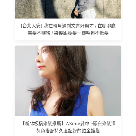
[台北大安] 我在轉角遇到文青好剪才 / 在咖啡廳
美髮不囉嗦 / 染髮跟護髮一樣輕鬆不傷髮
【新北板橋染髮推薦】AZone髮廊 ~顯白染髮深
灰色搭配持久度超好的鉑金護髮