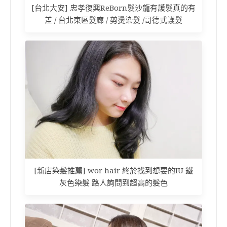
[台北大安] 忠孝復興ReBorn髮沙龍有護髮真的有
差 / 台北東區髮廊 / 剪燙染髮 /哥德式護髮
[新店染髮推薦] wor hair 終於找到想要的IU 鐵
灰色染髮 路人詢問到超高的髮色