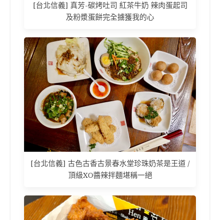
[台北信義] 真芳-碳烤吐司 紅茶牛奶 辣肉蛋起司
及粉漿蛋餅完全擄獲我的心
[台北信義] 古色古香古景春水堂珍珠奶茶是王道 /
頂級XO醬辣拌麵堪稱一絕