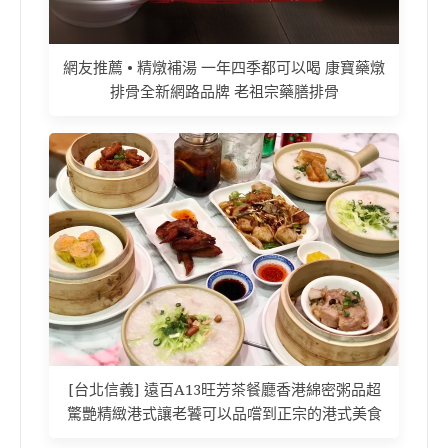
網友推薦 • 精燉補湯 一年四季都可以喝 康寶藥燉
排骨全新網路品牌 老祖宗藥膳排骨
[台北信義] 遠百A13旺芳茶餐廳香港綿密粥品超
驚艷精緻港式讓老饕可以品嚐到正宗的港式美食