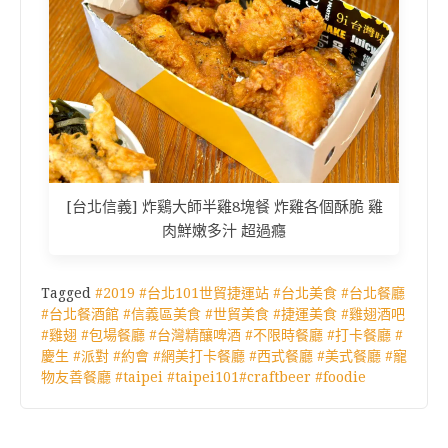
[台北信義] 炸鷄大師半雞8塊餐 炸雞各個酥脆 雞
肉鮮嫩多汁 超過癮
Tagged
#2019 #台北101世貿捷運站 #台北美食 #台北餐廳
#台北餐酒館 #信義區美食 #世貿美食 #捷運美食 #雞翅酒吧
#雞翅 #包場餐廳 #台灣精釀啤酒 #不限時餐廳 #打卡餐廳 #
慶生 #派對 #約會 #網美打卡餐廳 #西式餐廳 #美式餐廳 #寵
物友善餐廳 #taipei #taipei101#craftbeer #foodie