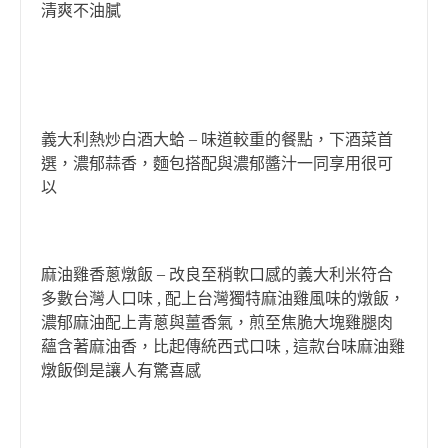
清爽不油膩
義大利熱炒白酒大蛤 – 味道較重的餐點，下酒菜首
選，濃郁蒜香，麵包搭配與濃郁醬汁一同享用很可
以
麻油雞香蔥燉飯 – 改良至稍軟口感的義大利米符合
多數台灣人口味 , 配上台灣獨特麻油雞風味的燉飯，
濃郁麻油配上青蔥與薑香氣，煎至焦脆大塊雞腿肉
蘊含著麻油香，比起傳統西式口味 , 這款台味麻油雞
燉飯倒是讓人有驚喜感