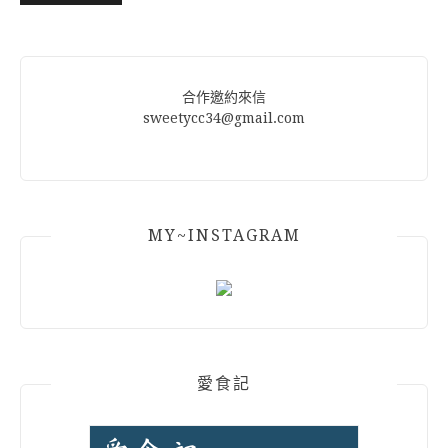
Alternative:
合作邀約來信
sweetycc34@gmail.com
MY~INSTAGRAM
愛食記