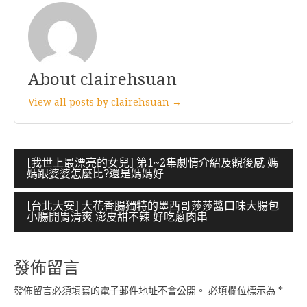
About clairehsuan
View all posts by clairehsuan →
文
[我世上最漂亮的女兒] 第1~2集劇情介紹及觀後感 媽
媽跟婆婆怎麼比?還是媽媽好
章
導
[台北大安] 大花香腸獨特的墨西哥莎莎醬口味大腸包
小腸開胃清爽 澎皮甜不辣 好吃蔥肉串
覽
發佈留言
發佈留言必須填寫的電子郵件地址不會公開。
必填欄位標示為
*