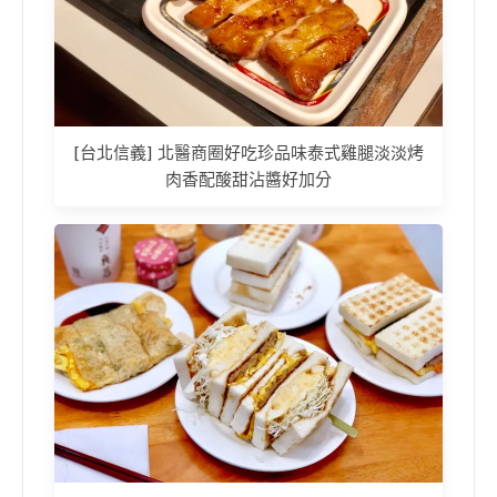
[台北信義] 北醫商圈好吃珍品味泰式雞腿淡淡烤
肉香配酸甜沾醬好加分