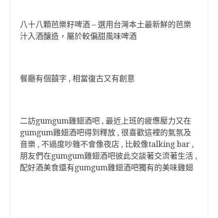
八十八顆芭樂籽啤酒 – 選用台灣本土最新鮮的芭樂
汁入酒釀造，屬於較偏甜風味啤酒
餐廳有個囍字 , 相當復古又有創意
二訪gumgum雞翅酒吧 , 最近上班的疲憊壓力又在
gumgum雞翅酒吧得到釋放 , 很喜歡這裡的氣氛及
音樂 , 不過度吵雜不會像夜店 , 比較像talking bar ,
朋友們在gumgum雞翅酒吧彼此交談著交流著生活 ,
配好酒美食還有gumgum雞翅酒吧獨有的美
味雞翅