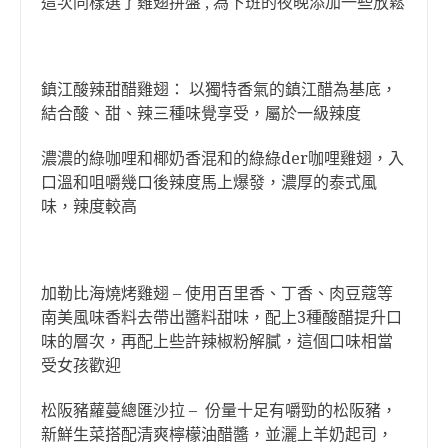
這次同樣選了雞翅拼盤 , 為下班的夜晚添加一些放鬆
鎮江酸辣甜醋雞翅： 以獨特香氣的鎮江醋為基底，
結合酸、甜、辣三種味覺享受，屬於一級辣度
濃濃的綠咖哩和椰奶香混和的綠綠der咖哩雞翅，入
口溫和咀嚼幾口後辣度馬上爆發，濃厚的泰式風
味，辣度較高
加勒比海燒烤雞翅 – 使用百里香、丁香、肉豆蔻等
南美風味香料去帶出醬料甜味，配上3種酸醋提升口
味的層次，再配上些許辣椒粉解膩，這個口味相當
受女孩歡迎
松阪豬蘿蔓總匯沙拉 – 份量十足有嚼勁的松阪豬，
新鮮生菜搭配清爽檸檬油醋醬，並灑上羊奶起司，