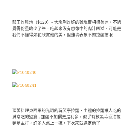
龍田炸雞塊（$120）- 大塊剛炸好的雞塊賣相很美麗，不過
覺得份量略少了些，吃起來沒有想像中的肉汁四溢，可能是
我們不懂得如花欣賞他的美，但雞塊表象不如拉麵搶眼
頂著料理東西軍的光環的玩笑亭拉麵，主體的拉麵讓人吃的
滿意吃的過癮 , 加麵不加價更是利多，似乎有款黑蒜香油拉
麵是主打，許多人桌上一碗，下次來就選定他了