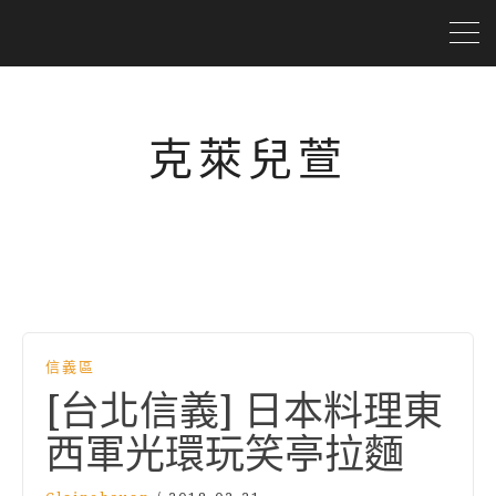
克萊兒萱
信義區
[台北信義] 日本料理東
西軍光環玩笑亭拉麵