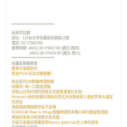
******************************
玩笑亭拉麵
店址:
110台北市信義區松壽路12號
電話: 02-77360789
營業時間: AM11:00~PM22:00 (週日-周四)
AM11:00~PM23:00 (週五-周六)
******************************
信義區周邊美食
饗食天堂飽到炸
來去PAUL吃法式晚餐瞜~
有品質的GB鮮釀啤酒餐廳
同壽司~每一口都是感動
京桃山日本料理四宮格日式便當濃濃日本風~
Amaroni’s紐約創義料理結合美式大份量給家人朋友聚會大滿足
的享受
海底撈麻辣鍋果然名不虛傳
GUMGUM Beer & Wings精釀啤酒與多種口味的雞翅餐酒館
樺達奶茶每次經過都大排長龍
大阪日系甜品華麗抹茶Nana’s green tea大人味的抹茶