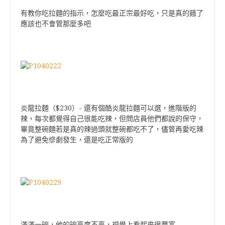
有教你吃拉麵的指示，怎麼吃最正宗最好吃，只是真的餓了
應該也不會管那麼多吧
炎龍拉麵（$230）- 還有個酷炎龍拉麵可以選，進階版的
辣，每次都覺得自己很能吃辣，但問店員他們都說的保守，
畢竟整碗麵若是真的辣過頭就整碗都吃不了，儘管再愛吃辣
為了避免慘劇發生，還是吃正常版的
滿滿一碗，他的碗高度不高，視覺上看起來很豐富