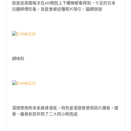
就是這張圖每次在att閒逛上下樓梯都看得到，十足的日本
拉麵師傅形象，就是會被這種照片吸引，腦頗很弱
調味料
湯頭使用熊本系豚骨湯底，特色是湯頭會使用蒜片爆香，豚
骨、雞骨和昆布熬了二十四小時而成