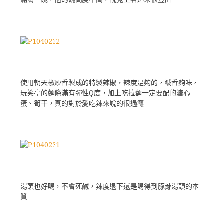
使用朝天椒炒香製成的特製辣椒，辣度是夠的，鹹香夠味，
玩笑亭的麵條滿有彈性Q度，加上吃拉麵一定要配的溏心
蛋、筍干，真的對於愛吃辣來說的很過癮
湯頭也好喝，不會死鹹，辣度退下還是喝得到豚骨湯頭的本
質