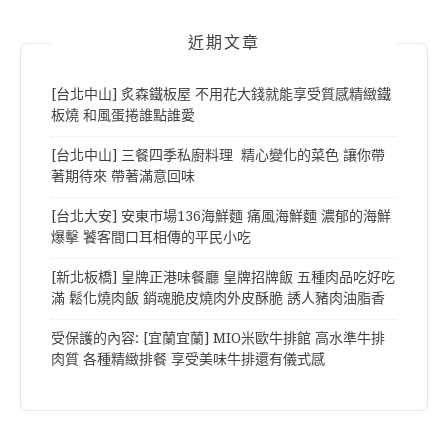
近期文章
[台北中山] 炙森鐵板屋 不用花大錢就能享受質感精緻鐵
板燒 和風蛋捲誰點誰愛
[台北中山] 三餐四季私廚料理 精心變化的菜色 讓你帶
著期待來 帶著滿意回味
[台北大安] 安東市場136海鮮麵 痛風海鮮麵 濃郁的海鮮
爆擊 饕客間口耳相傳的平民小吃
[新北板橋] 皇牌正港味餐廳 皇牌招牌飯 五種肉品吃好吃
滿 鬆化燒肉飯 銷魂脆皮燒肉外皮酥脆 誘人豬肉油脂香
受保護的內容: [宜蘭宜蘭] MIO米歐牛排館 高水準牛排
肉質 各種精緻排餐 享受美味牛排還有儀式感