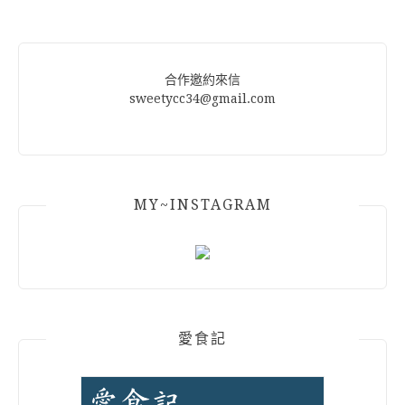
Alternative:
合作邀約來信
sweetycc34@gmail.com
MY~INSTAGRAM
愛食記