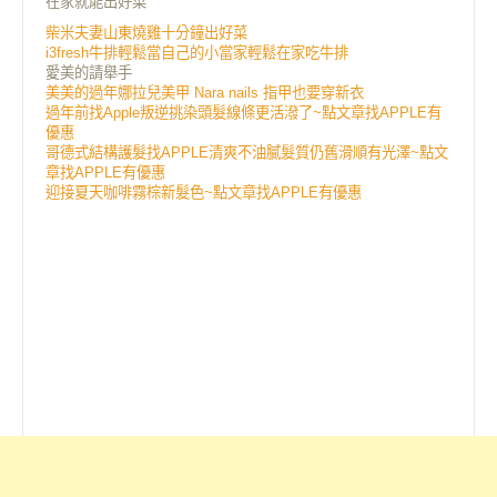
在家就能出好菜
柴米夫妻山東燒雞十分鐘出好菜
i3fresh牛排輕鬆當自己的小當家輕鬆在家吃牛排
愛美的請舉手
美美的過年娜拉兒美甲 Nara nails 指甲也要穿新衣
過年前找Apple叛逆挑染頭髮線條更活潑了~點文章找APPLE有
優惠
哥德式結構護髮找APPLE清爽不油膩髮質仍舊滑順有光澤~點文
章找APPLE有優惠
迎接夏天咖啡霧棕新髮色~點文章找APPLE有優惠