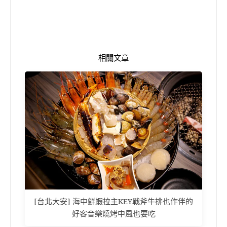
相關文章
[台北大安] 海中鮮蝦拉主KEY戰斧牛排也作伴的
好客音樂燒烤中風也要吃