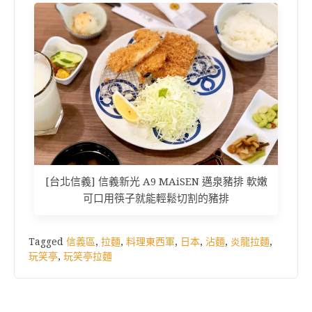
[台北信義] 信義新光 A9 MAiSEN 邁泉豬排 軟嫩
可口用筷子就能輕鬆切割的豬排
Tagged
信義區
,
拉麵
,
料理東西軍
,
日本
,
沾麵
,
炎龍拉麵
,
玩笑亭
,
玩笑亭拉麵