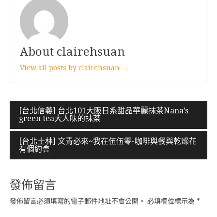
About clairehsuan
View all posts by clairehsuan →
文
[台北信義] 台北101大阪日系甜品華麗抹茶Nana’s
green tea大人味的抹茶
章
導
[台北士林] 文青必來~我在伍伍零-咖啡與餐與乾燥花
有個約會
覽
發佈留言
發佈留言必須填寫的電子郵件地址不會公開。
必填欄位標示為
*