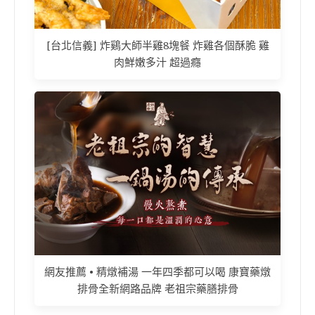
[台北信義] 炸鷄大師半雞8塊餐 炸雞各個酥脆 雞
肉鮮嫩多汁 超過癮
網友推薦 • 精燉補湯 一年四季都可以喝 康寶藥燉
排骨全新網路品牌 老祖宗藥膳排骨