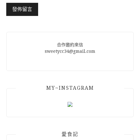
Alternative:
合作邀約來信
sweetycc34@gmail.com
MY~INSTAGRAM
愛食記