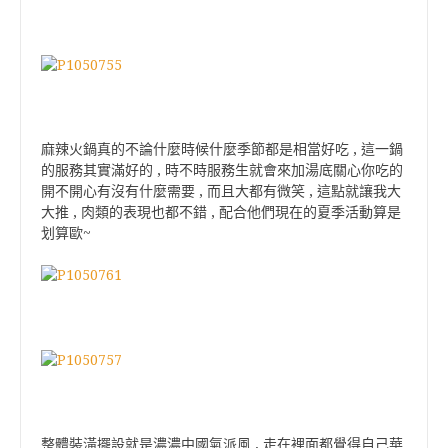
麻辣火鍋真的不論什麼時候什麼季節都是相當好吃 , 這一鍋
的服務其實滿好的 , 時不時服務生就會來加湯底關心你吃的
開不開心有沒有什麼需要 , 而且大都有微笑 , 這點就讓我大
大推 , 肉類的表現也都不錯 , 配合他們現在的夏季活動算是
划算歐~
整體裝潢擺設就是濃濃中國氣派風 , 走在裡面都覺得自己華