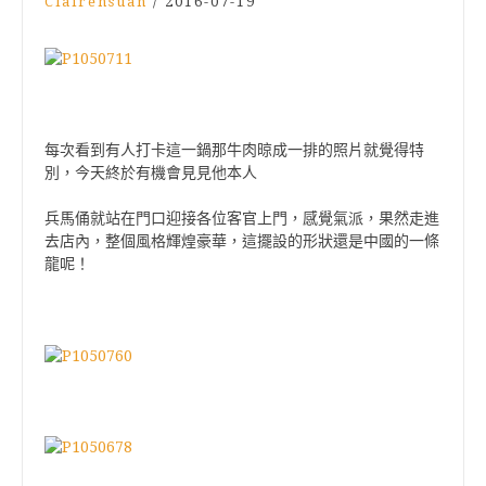
Clairehsuan
/
2016-07-19
每次看到有人打卡這一鍋那牛肉晾成一排的照片就覺得特
別，今天終於有機會見見他本人
兵馬俑就站在門口迎接各位客官上門，感覺氣派，果然走進
去店內，整個風格輝煌豪華，這擺設的形狀還是中國的一條
龍呢！