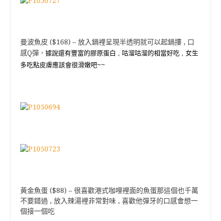
曼波魚皮 ($168) – 放入鍋裡呈現半透明就可以起鍋摟 , 口
感Q彈
，
據說還有豐富的膠原蛋白 , 咕溜咕溜的相當好吃 , 女生
多吃點皮膚應該會很滑嫩吧~~
黃金魚蛋 ($88) – 很喜歡港式咖哩裡面的魚蛋那這個也千萬
不要錯過 , 放入辣湯裡非常對味 , 喜歡他彈牙的口感會想一
個接一個吃