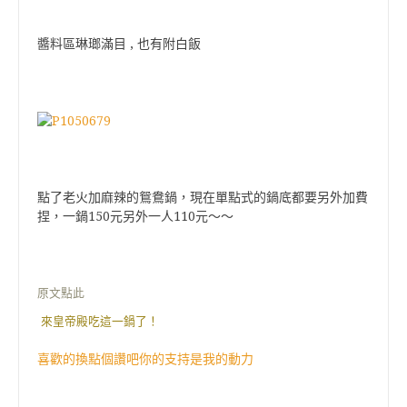
醬料區琳瑯滿目 , 也有附白飯
點了老火加麻辣的鴛鴦鍋，現在單點式的鍋底都要另外加費
捏，一鍋150元另外一人110元～～
原文點此
來皇帝殿吃這一鍋了！
喜歡的換點個讚吧你的支持是我的動力