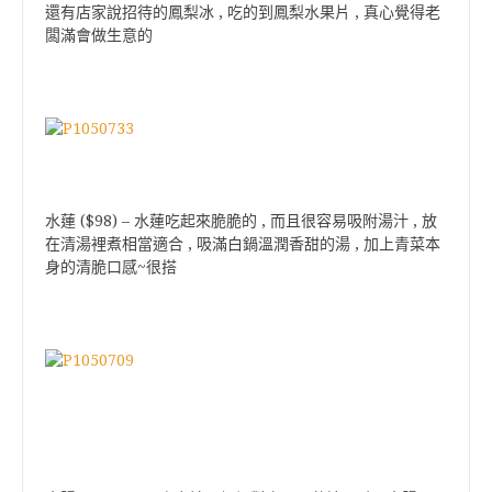
還有店家說招待的鳳梨冰 , 吃的到鳳梨水果片 , 真心覺得老
闆滿會做生意的
水蓮 ($98) – 水蓮吃起來脆脆的 , 而且很容易吸附湯汁 , 放
在清湯裡煮相當適合 , 吸滿白鍋溫潤香甜的湯 , 加上青菜本
身的清脆口感~很搭