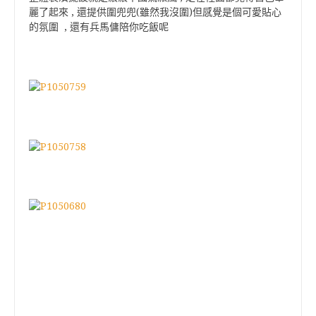
麗了起來 , 還提供圍兜兜(雖然我沒圍)但感覺是個可愛貼心
的氛圍 , 還有兵馬傭陪你吃飯呢