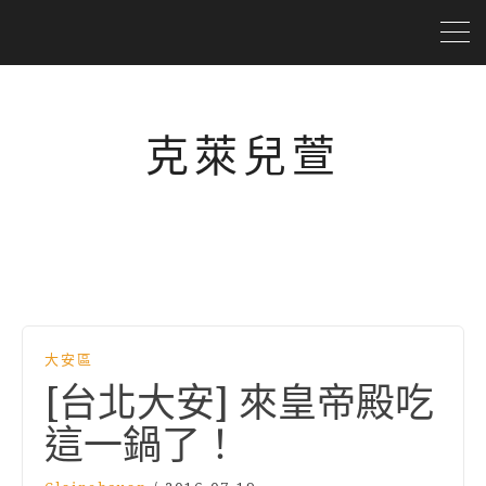
克萊兒萱
大安區
[台北大安] 來皇帝殿吃
這一鍋了！