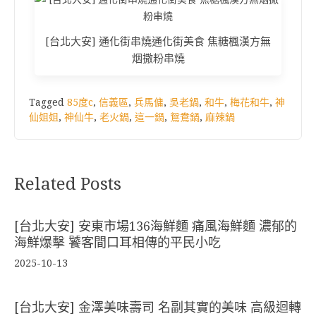
[台北大安] 通化街串燒通化街美食 焦糖楓漢方無
烟撒粉串燒
Tagged
85度c
,
信義區
,
兵馬傭
,
吳老鍋
,
和牛
,
梅花和牛
,
神
仙姐姐
,
神仙牛
,
老火鍋
,
這一鍋
,
鴛鴦鍋
,
麻辣鍋
Related Posts
[台北大安] 安東市場136海鮮麵 痛風海鮮麵 濃郁的
海鮮爆擊 饕客間口耳相傳的平民小吃
2025-10-13
[台北大安] 金澤美味壽司 名副其實的美味 高級迴轉