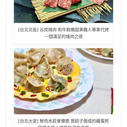
[台北北投] 谷炭燒肉 和牛軟嫩甜美職人專業代烤
一個滿足的燒肉之夜
[台北大安] 鮮肉水餃會爆漿 曾餃子做成的雞蛋煎