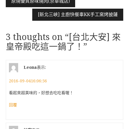
原燒優質原味燒肉(京華城店)
章
[新北三峽] 主廚快餐車KK手工窯烤披薩
導
覽
3 thoughts on “
[台北大安] 來
皇帝殿吃這一鍋了！
”
Leona
表示:
2016-09-0416:06:56
看起來超美味的，好想去吃吃看喔！
回覆