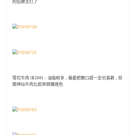
的招牌主打了
雪花牛肉 ($268) – 油脂較多 , 偏愛肥嫩口感一定也喜歡 , 但
跟神仙牛肉比起來稍嫌遜色