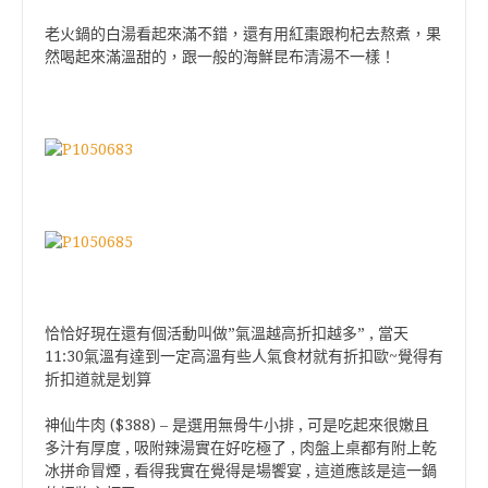
老火鍋的白湯看起來滿不錯，還有用紅棗跟枸杞去熬煮，果
然喝起來滿溫甜的，跟一般的海鮮昆布清湯不一樣！
恰恰好現在還有個活動叫做”氣溫越高折扣越多” , 當天
11:30氣溫有達到一定高溫有些人氣食材就有折扣歐~覺得有
折扣道就是划算
神仙牛肉 ($388) – 是選用無骨牛小排 , 可是吃起來很嫩且
多汁有厚度 , 吸附辣湯實在好吃極了 , 肉盤上桌都有附上乾
冰拼命冒煙 , 看得我實在覺得是場饗宴 , 這道應該是這一鍋