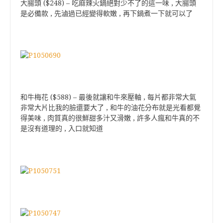
大腸頭 ($248) – 吃麻辣火鍋絕對少不了的這一味 , 大腸頭
是必備款 , 先滷過已經變得軟嫩 , 再下鍋煮一下就可以了
和牛梅花 ($588) – 最後就讓和牛來壓軸 , 每片都非常大氣
非常大片比我的臉還要大了 , 和牛的油花分布就是光看都覺
得美味 , 肉質真的很鮮甜多汁又滑嫩 , 許多人瘋和牛真的不
是沒有道理的 , 入口就知道