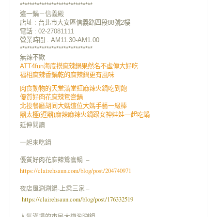
******************************
這一鍋－信義殿
店址 : 台北市大安區信義路四段88號2樓
電話 : 02-27081111
營業時間 : AM11:30-AM1:00
******************************
無辣不歡
ATT4fun海底撈麻辣鍋果然名不虛傳大好吃
福相麻辣香鍋乾的麻辣鍋更有風味
肉食動物的天堂滿堂紅麻辣火鍋吃到飽
優質好肉花麻辣鴛鴦鍋
北投餐廳胡同大媽這位大媽手藝一級棒
鼎太極(逗鼎)麻辣麻辣火鍋跟女神娃娃一起吃鍋
延伸閱讀
一起來吃鍋
優質好肉花麻辣鴛鴦鍋 –
https://clairehsaun.com/blog/post/204740971
夜店風涮涮鍋-上乘三家 –
https://clairehsaun.com/blog/post/176332519
人氣滿場的市民大道涮涮鍋 –