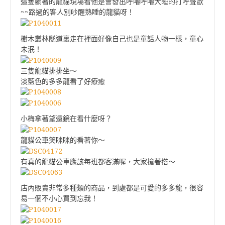
這隻躺著的龍貓現場看他是會發出呼嚕呼嚕大睡的打呼聲歐
~~路過的客人別吵醒熟睡的龍貓呀！
樹木叢林隧道裏走在裡面好像自己也是童話人物一樣，童心
未泯！
三隻龍貓排排坐～
淡藍色的多多龍看了好療癒
小梅拿著望遠鏡在看什麼呀？
龍貓公車笑眯眯的看著你～
有真的龍貓公車應該每班都客滿喔，大家搶著搭～
店內販賣非常多種類的商品，到處都是可愛的多多龍，很容
易一個不小心買到忘我！