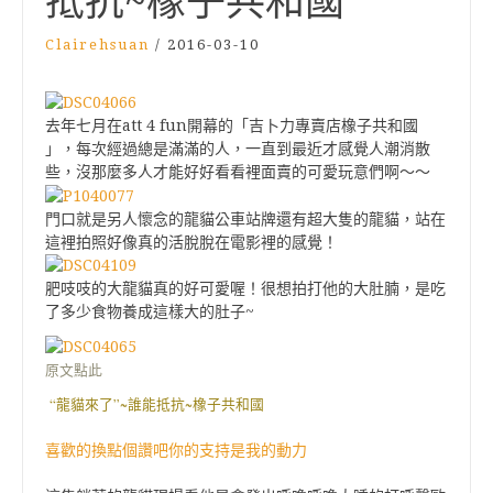
抵抗~橡子共和國
Clairehsuan
/
2016-03-10
去年七月在att 4 fun開幕的「吉卜力專賣店橡子共和國
」，每次經過總是滿滿的人，一直到最近才感覺人潮消散
些，沒那麼多人才能好好看看裡面賣的可愛玩意們啊～～
門口就是另人懷念的龍貓公車站牌還有超大隻的龍貓，站在
這裡拍照好像真的活脫脫在電影裡的感覺！
肥吱吱的大龍貓真的好可愛喔！很想拍打他的大肚腩，是吃
了多少食物養成這樣大的肚子~
原文點此
“龍貓來了”~誰能抵抗~橡子共和國
喜歡的換點個讚吧你的支持是我的動力