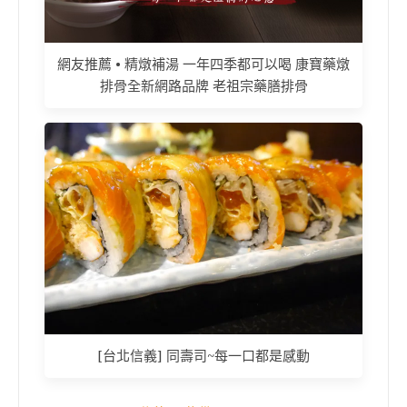
網友推薦 • 精燉補湯 一年四季都可以喝 康寶藥燉
排骨全新網路品牌 老祖宗藥膳排骨
[台北信義] 同壽司~每一口都是感動