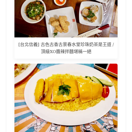
[台北信義] 古色古香古景春水堂珍珠奶茶是王道 /
頂級XO醬辣拌麵堪稱一絕