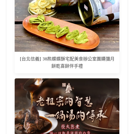
[台北信義] 38熊蝶蝶酥宅配美食辦公室團購彌月
餅乾喜餅伴手禮