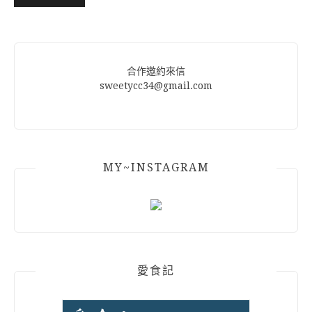
Alternative:
合作邀約來信
sweetycc34@gmail.com
MY~INSTAGRAM
愛食記