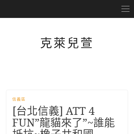
克萊兒萱
信義區
[台北信義] ATT 4
FUN”龍貓來了”~誰能