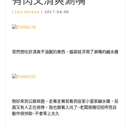
有肉又清爽涮嘴
Clairehsuan
/
2017-04-06
突然想吃好清爽不油膩的東西
，
腦袋就浮現了涮嘴的鹹水雞
剛好來到公館商圈，走著走著就看到這家小當家鹹水雞，前
面又有人正在排隊
，我也跟著入坑了~老闆很親切招呼而且
動作很快歐~不會等上太久