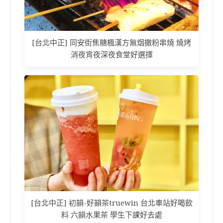
[台北中正] 同安街焦糖楓漢方無烟撒粉串燒 燒烤
消夜宵夜深夜食堂好選擇
[台北中正] 初韻-好韻茶truewin 台北車站好喝飲
料 六韻水果茶 學生下課好去處