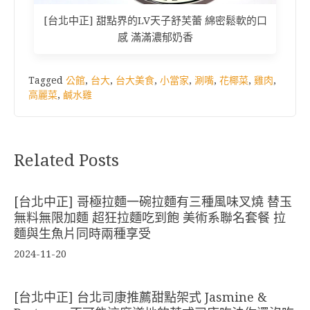
[台北中正] 甜點界的LV天子舒芙蕾 綿密鬆軟的口
感 滿滿濃郁奶香
Tagged
公館
,
台大
,
台大美食
,
小當家
,
涮嘴
,
花椰菜
,
雞肉
,
高麗菜
,
鹹水雞
Related Posts
[台北中正] 哥極拉麵一碗拉麵有三種風味叉燒 替玉
無料無限加麵 超狂拉麵吃到飽 美術系聯名套餐 拉
麵與生魚片同時兩種享受
2024-11-20
[台北中正] 台北司康推薦甜點架式 Jasmine &