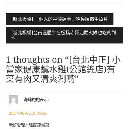
文
[新北板橋] 一個人的平價握壽司晚餐順億生魚片
章
[新北板橋]台南溫體牛在板橋赤哥汕頭火鍋也吃的到
導
拉
覽
1 thoughts on “
[台北中正] 小
當家健康鹹水雞(公館總店)有
菜有肉又清爽涮嘴
”
海綿飽飽
表示:
2017-08-0119:35:41
我好愛鹽水雞配龍鬚菜!