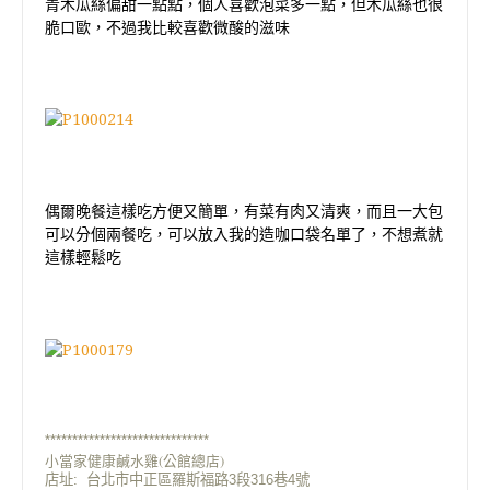
青木瓜絲偏甜一點點，個人喜歡泡菜多一點，但木瓜絲也很
脆口歐，不過我比較喜歡微酸的滋味
偶爾晚餐這樣吃方便又簡單，有菜有肉又清爽，而且一大包
可以分個兩餐吃，可以放入我的造咖口袋名單了，不想煮就
這樣輕鬆吃
******************************
小當家健康鹹水雞(公館總店)
店址:
台
北市中正區羅斯福路3段316巷4號