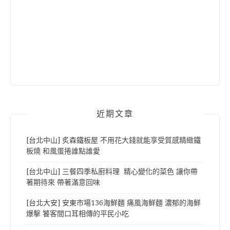
近期文章
[台北中山] 炙森鐵板屋 不用花大錢就能享受質感精緻鐵
板燒 和風蛋捲誰點誰愛
[台北中山] 三餐四季私廚料理 精心變化的菜色 讓你帶
著期待來 帶著滿意回味
[台北大安] 安東市場136海鮮麵 痛風海鮮麵 濃郁的海鮮
爆擊 饕客間口耳相傳的平民小吃