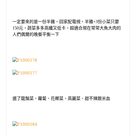
一定要來的是一份半雞，回家配電視，半雞
+3
份小菜只要
150
元，蔬菜多多高纖又低卡，超適合現在常常大魚大肉的
人們偶爾的晚餐平衡一下
選了龍鬚菜、蘿蔔、花椰菜、高麗菜、甜不辣跟米血