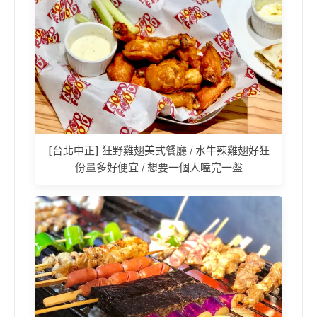
[台北中正] 狂野雞翅美式餐廳 / 水牛辣雞翅好狂
份量多好便宜 / 想要一個人嗑完一盤