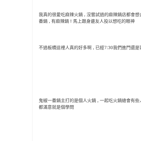
我真的很愛吃麻辣火鍋 , 沒嘗試過的麻辣鍋店都會想去
番鍋 , 有麻辣鍋 ! 馬上跟身邊友人投以想吃的眼神
不過板橋這裡人真的好多啊 , 已經7:30我們進門還
鬼椒一番鍋主打的是個人火鍋 , 一起吃火鍋總會有些
都滿意就是個學問