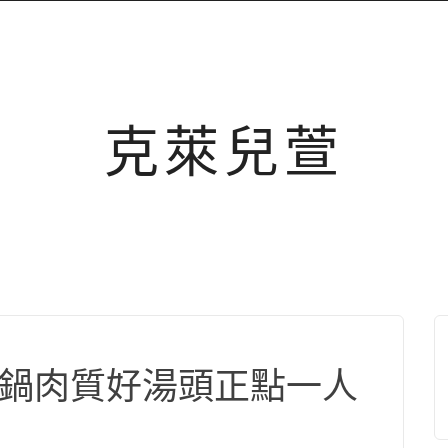
克萊兒萱
一番鍋肉質好湯頭正點一人