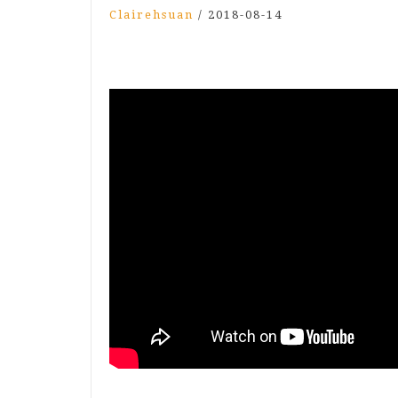
Clairehsuan
/
2018-08-14