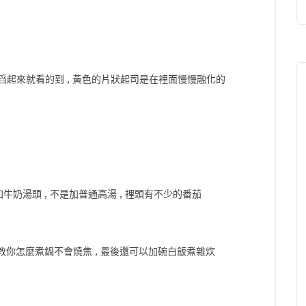
候舀起來就看的到 , 黃色的片狀起司是在裡面慢慢融化的
是加牛奶湯頭 , 不是加普通高湯 , 裡頭有不少的番茄
教你怎麼煮鍋不會燒焦 , 最後還可以加碗白飯煮雜炊