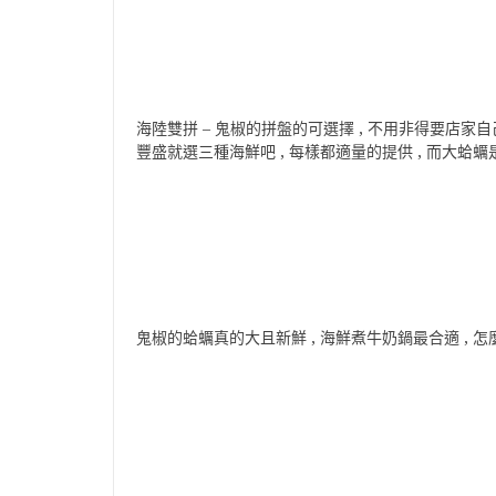
海陸雙拼 – 鬼椒的拼盤的可選擇 , 不用非得要店家自
豐盛就選三種海鮮吧 , 每樣都適量的提供 , 而大蛤
鬼椒的蛤蠣真的大且新鮮 , 海鮮煮牛奶鍋最合適 , 