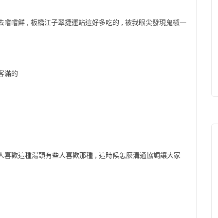
嚐嚐鮮 , 板橋江子翠捷運站這好多吃的 , 被我眼尖發現鬼椒一
是客滿的
人喜歡這種湯頭有些人喜歡那種 , 這時候怎麼溝通協調讓大家