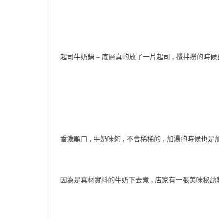
起司牛奶鍋 – 底層真的放了一片起司 , 攪拌撈的時
香濃順口 , 牛奶味夠 , 不會稀稀的 , 加湯的時候也
因為是真材實料的牛奶下去煮 , 店家有一張美味秘訣