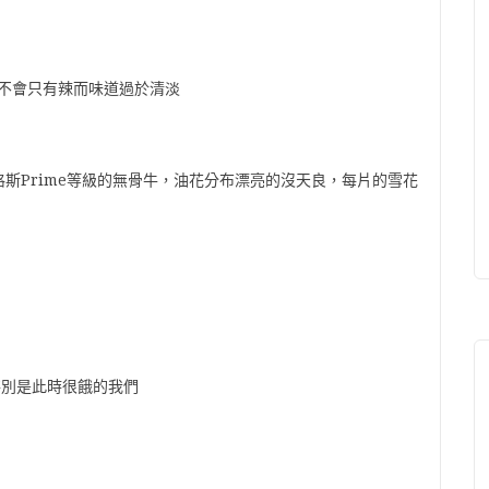
不會只有辣而味道過於清淡
斯Prime等級的無骨牛，油花分布漂亮的沒天良，每片的雪花
特別是此時很餓的我們