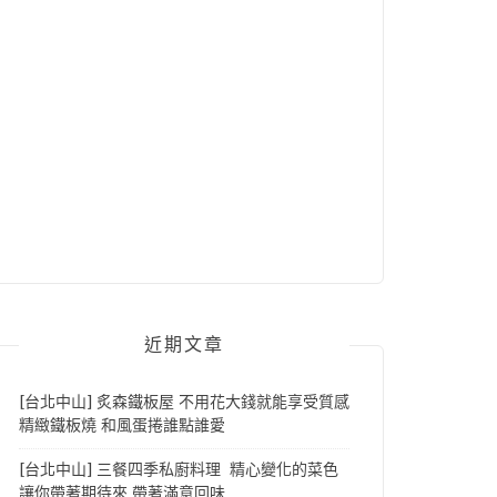
近期文章
[台北中山] 炙森鐵板屋 不用花大錢就能享受質感
精緻鐵板燒 和風蛋捲誰點誰愛
[台北中山] 三餐四季私廚料理 精心變化的菜色
讓你帶著期待來 帶著滿意回味