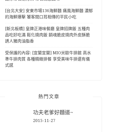
[台北大安] 安東市場136海鮮麵 痛風海鮮麵 濃郁
的海鮮爆擊 饕客間口耳相傳的平民小吃
[新北板橋] 皇牌正港味餐廳 皇牌招牌飯 五種肉
品吃好吃滿 鬆化燒肉飯 銷魂脆皮燒肉外皮酥脆
誘人豬肉油脂香
受保護的內容: [宜蘭宜蘭] MIO米歐牛排館 高水
準牛排肉質 各種精緻排餐 享受美味牛排還有儀
式感
熱門文章
功夫老爹好麵道~
2015-11-27