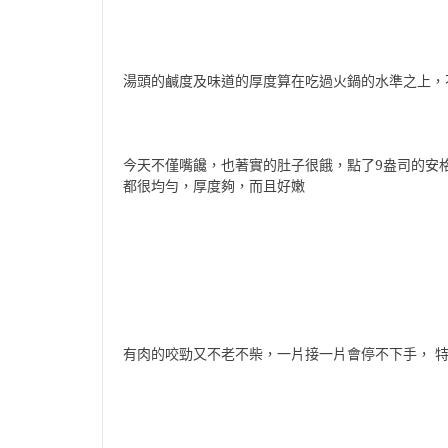
湯頭的鹹度及味道的厚度算在吃過火鍋的水準之上，
今天不僅嘴饞，也著實的肚子很餓，點了9盎司的安格
都很均勻，厚度夠，而且好嫩
有肉的咬勁又不老不柴，一片接一片會停不下手， 