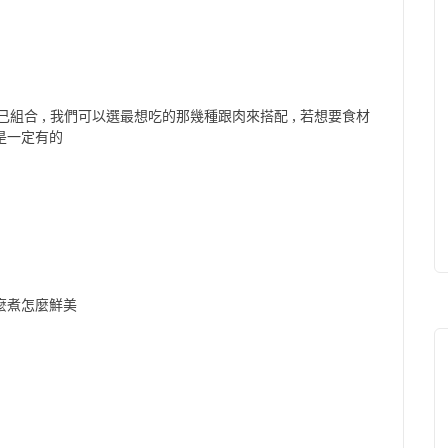
己組合 , 我們可以選最想吃的那幾種跟肉來搭配 , 若想要食材
蠣是一定有的
怎麼煮怎麼鮮美