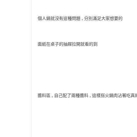
個人鍋就沒有這種問題 , 分別滿足大家想要的
面紙在桌子的抽屜拉開就看的到
醬料區 , 自己配了兩種醬料 , 這樣搭火鍋肉沾著吃