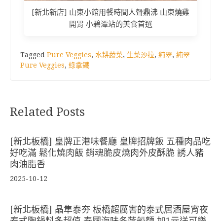
[新北新店] 山東小館用餐時間人聲鼎沸 山東燒雞
開胃 小碧潭站的美食首選
Tagged
Pure Veggies
,
水耕蔬菜
,
生菜沙拉
,
純翠
,
純翠
Pure Veggies
,
綠拿鐵
Related Posts
[新北板橋] 皇牌正港味餐廳 皇牌招牌飯 五種肉品吃
好吃滿 鬆化燒肉飯 銷魂脆皮燒肉外皮酥脆 誘人豬
肉油脂香
2025-10-12
[新北板橋] 晶隼泰夯 板橋超厲害的泰式居酒屋宵夜
泰式陶鍋料多超值 泰國海味冬蔭船麵 加1元送可樂