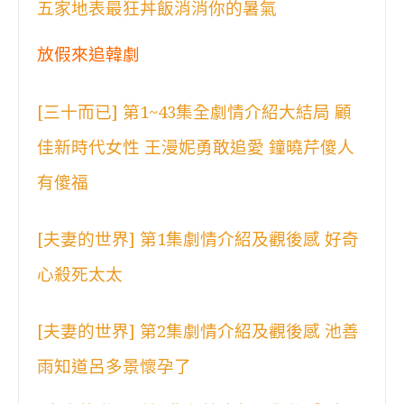
五家地表最狂丼飯消消你的暑氣
放假來追韓劇
[三十而已] 第1~43集全劇情介紹大結局 顧
佳新時代女性 王漫妮勇敢追愛 鐘曉芹傻人
有傻福
[夫妻的世界] 第1集劇情介紹及觀後感 好奇
心殺死太太
[夫妻的世界] 第2集劇情介紹及觀後感 池善
雨知道呂多景懷孕了