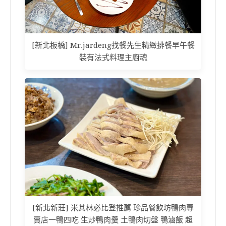
[新北板橋] Mr.jardeng找餐先生精緻排餐早午餐
裝有法式料理主廚魂
[新北新莊] 米其林必比登推薦 珍品餐飲坊鴨肉專
賣店一鴨四吃 生炒鴨肉羹 土鴨肉切盤 鴨滷飯 超