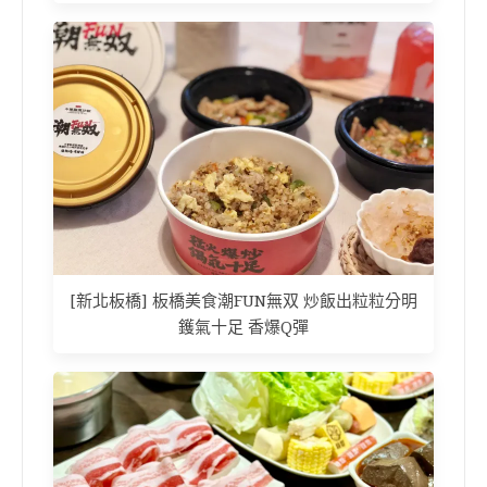
[新北板橋] 板橋美食潮FUN無双 炒飯出粒粒分明
鑊氣十足 香爆Q彈