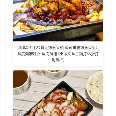
[新北新店] 87霸氣烤魚火鍋 香辣重慶烤魚香氣足
鹹度夠麻味香 魚肉鮮甜 (出示文章主鍋打65折打
到骨折)