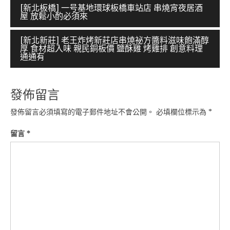
文
[新北板橋] 一号基地環球板橋車站店 串燒宵夜居酒
屋 放鬆小酌必須來
章
導
[新北新莊] 老王炸烤新莊店串燒祕方醬料滋味飽滿醇
厚 食材超入味 親民銅板價 鹽酥雞 烤雞排 創意料理
覽
通通有
發佈留言
發佈留言必須填寫的電子郵件地址不會公開。
必填欄位標示為
*
留言
*