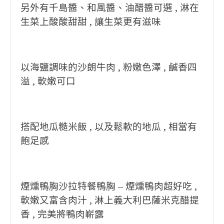
另外有千島醬、和風醬、油醋醬可選 , 淋在
生菜上酸酸甜甜 , 讓生菜更有滋味
以海鹽調味的沙朗牛肉 , 粉嫩色澤 , 鹹香四
溢 , 軟嫩可口
搭配地瓜糙米飯 , 以及鬆軟的地瓜 , 相當有
飽足感
煙燻鴨胸沙拉特餐鴨胸 – 煙燻鴨肉超好吃 ,
軟嫩又富含肉汁 , 淋上義大利巴薩米克醋提
香 , 完美將鴨肉嶄露