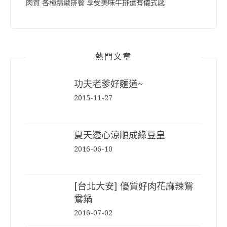
肉質 各種精緻排餐 享受美味牛排還有儀式感
熱門文章
功夫老爹好麵道~
2015-11-27
夏天透心涼順成綠豆皇
2016-06-10
[台北大安] 優質好肉花麻辣鴛
鴦鍋
2016-07-02