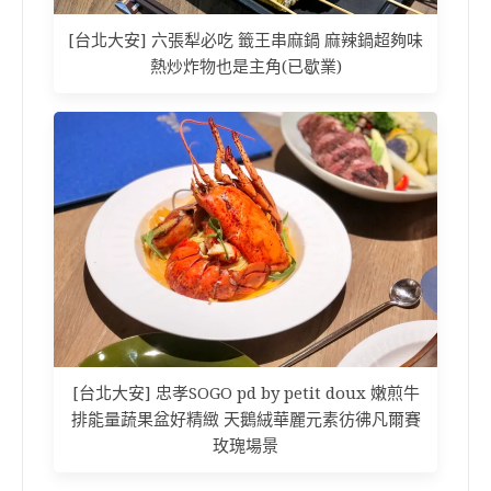
[台北大安] 六張犁必吃 籤王串麻鍋 麻辣鍋超夠味
熱炒炸物也是主角(已歇業)
[台北大安] 忠孝SOGO pd by petit doux 嫩煎牛
排能量蔬果盆好精緻 天鵝絨華麗元素彷彿凡爾賽
玫瑰場景