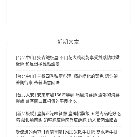
近期文章
[台北中山] 炙森鐵板屋 不用花大錢就能享受質感精緻鐵
板燒 和風蛋捲誰點誰愛
[台北中山] 三餐四季私廚料理 精心變化的菜色 讓你帶
著期待來 帶著滿意回味
[台北大安] 安東市場136海鮮麵 痛風海鮮麵 濃郁的海鮮
爆擊 饕客間口耳相傳的平民小吃
[新北板橋] 皇牌正港味餐廳 皇牌招牌飯 五種肉品吃好吃
滿 鬆化燒肉飯 銷魂脆皮燒肉外皮酥脆 誘人豬肉油脂香
受保護的內容: [宜蘭宜蘭] MIO米歐牛排館 高水準牛排