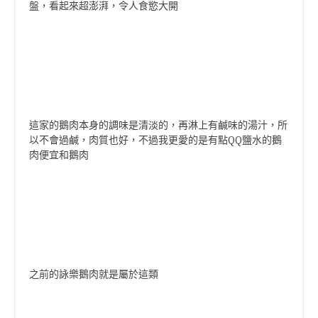
盤，看起來超澎湃，令人食慾大開
這家的鵝肉本身的調味是清淡的，再淋上有鹹味的湯汁，所
以不會過鹹，肉質也好，不過我更愛的是有點QQ鹽水的鵝
肉便宜和鵝肉
之前的詠樂鵝肉就是屬於這類