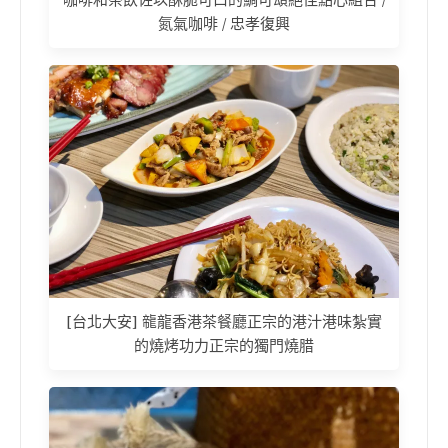
咖啡和茶飲佐以酥脆可口的鯛可頌絕佳點心組合 /
氮氣咖啡 / 忠孝復興
[台北大安] 㡣龍香港茶餐廳正宗的港汁港味紮實
的燒烤功力正宗的獨門燒腊