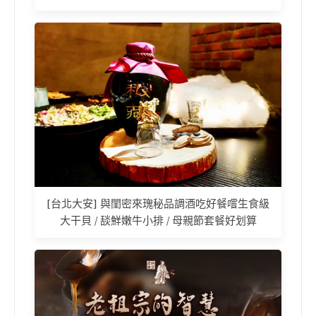
[台北大安] 與閨密來瑰秘品調酒吃好餐嚐生食級
大干貝 / 舕鮮嫩牛小排 / 母親節套餐好划算