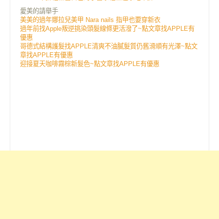
愛美的請舉手
美美的過年娜拉兒美甲 Nara nails 指甲也要穿新衣
過年前找Apple叛逆挑染頭髮線條更活潑了~點文章找APPLE有
優惠
哥德式結構護髮找APPLE清爽不油膩髮質仍舊滑順有光澤~點文
章找APPLE有優惠
迎接夏天咖啡霧棕新髮色~點文章找APPLE有優惠