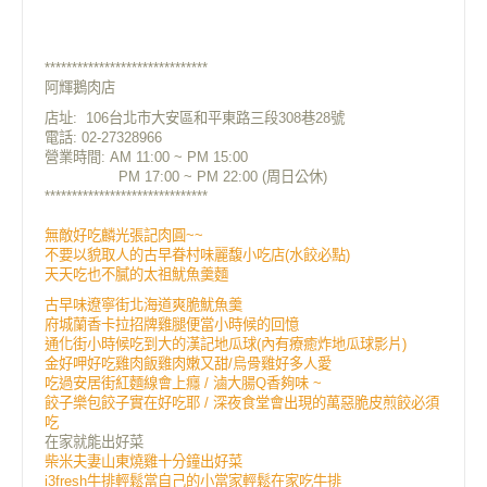
******************************
阿輝鵝肉店
店址:
106台北市大安區和平東路三段308巷28號
電話: 02-27328966
營業時間: AM 11:00 ~ PM 15:00
PM 17:00 ~ PM 22:00
(周日公休)
******************************
無敵好吃麟光張記肉圓~~
不要以貌取人的古早眷村味麗馥小吃店(水餃必點)
天天吃也不膩的太祖魷魚羹麵
古早味遼寧街北海道爽脆魷魚羹
府城蘭香卡拉招牌雞腿便當小時候的回憶
通化街小時候吃到大的漢記地瓜球(內有療癒炸地瓜球影片)
金好呷好吃雞肉飯雞肉嫩又甜/烏骨雞好多人愛
吃過安居街紅麵線會上癮 / 滷大腸Q香夠味 ~
餃子樂包餃子實在好吃耶 / 深夜食堂會出現的萬惡脆皮煎餃必須
吃
在家就能出好菜
柴米夫妻山東燒雞十分鐘出好菜
i3fresh牛排輕鬆當自己的小當家輕鬆在家吃牛排