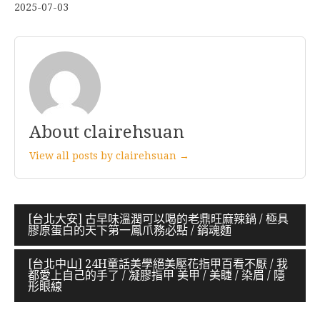
2025-07-03
About clairehsuan
View all posts by clairehsuan →
文
[台北大安] 古早味溫潤可以喝的老鼎旺麻辣鍋 / 極具
膠原蛋白的天下第一鳳爪務必點 / 銷魂麵
章
導
[台北中山] 24H童話美學絕美壓花指甲百看不厭 / 我
都愛上自己的手了 / 凝膠指甲 美甲 / 美睫 / 染眉 / 隱
覽
形眼線