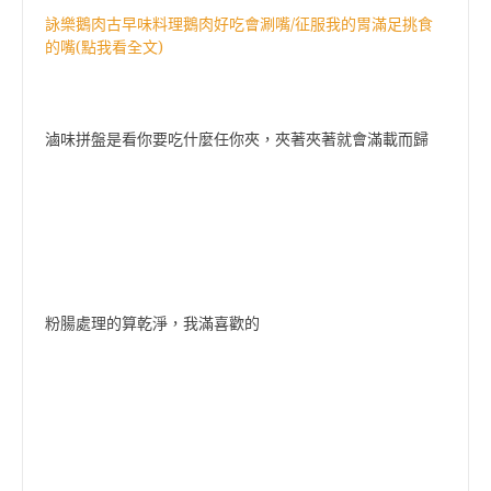
詠樂鵝肉古早味料理鵝肉好吃會涮嘴/征服我的胃滿足挑食
的嘴(點我看全文)
滷味拼盤是看你要吃什麼任你夾，夾著夾著就會滿載而歸
粉腸處理的算乾淨，我滿喜歡的