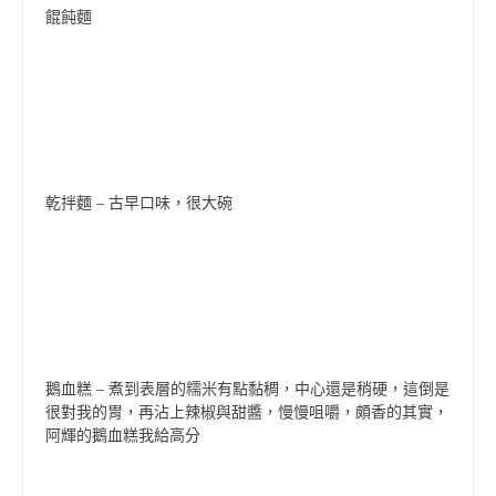
餛飩麵
乾拌麵 – 古早口味，很大碗
鵝血糕 – 煮到表層的糯米有點黏稠，中心還是稍硬，這倒是
很對我的胃，再沾上辣椒與甜醬，慢慢咀嚼，頗香的其實，
阿輝的鵝血糕我給高分