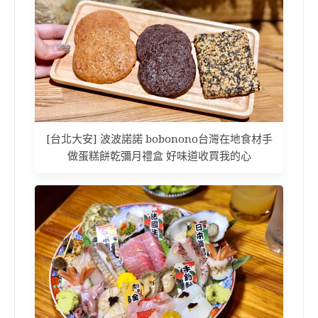
[台北大安] 波波諾諾 bobonono台灣在地食材手
做蛋糕餅乾彌月禮盒 好味道收買我的心