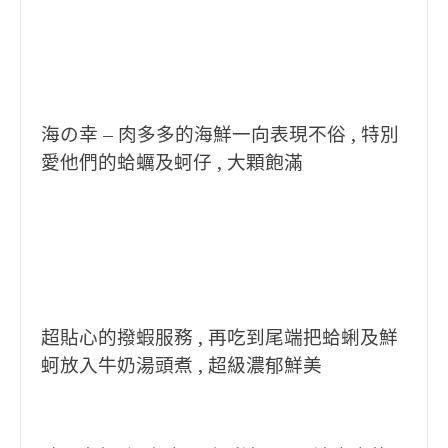
海の幸 – 肉多多的海鮮一向表現不俗 , 特別
愛他們的蛤蠣及蚵仔 , 大顆飽滿
超貼心的撥蝦服務 , 再吃到尾端把蛤蜊及鮮
蚵放入牛奶湯頭煮 , 超級濃郁鮮美