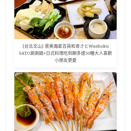
[台北文山] 景美瀚星百貨和食さとWashoku
SATO涮涮鍋+日式料理吃到飽多達50種大人喜歡
小朋友更愛