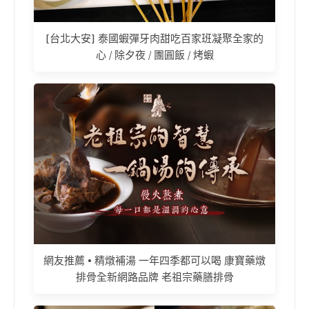
[台北大安] 泰國蝦彈牙肉甜吃百家班凝聚全家的
心 / 除夕夜 / 團圓飯 / 烤蝦
網友推薦 • 精燉補湯 一年四季都可以喝 康寶藥燉
排骨全新網路品牌 老祖宗藥膳排骨