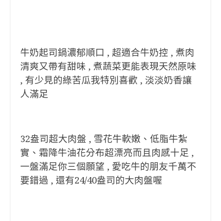
牛奶起司鍋濃郁順口 , 超適合牛奶控 , 煮肉
清爽又帶有甜味 , 煮蔬菜更能表現天然原味
, 有少見的綠苦瓜我特別喜歡 , 淡淡奶香讓
人滿足
32盎司超大肉盤 , 雪花牛軟嫩、低脂牛紮
實、霜降牛油花分布超漂亮而且肉感十足 ,
一盤滿足你三個願望 , 愛吃牛的朋友千萬不
要錯過 , 還有24/40盎司的大肉盤喔