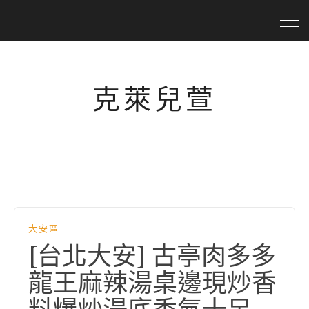
克萊兒萱
大安區
[台北大安] 古亭肉多多
龍王麻辣湯桌邊現炒香