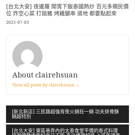
[台北大安] 夜暹羅 開胃下飯泰國熱炒 百元多親民價
位 炸空心菜 打拋豬 烤雞腿串 道地 都要點起來
2025-07-03
About clairehsuan
View all posts by clairehsuan →
文
[新北新店] 三民路超強宵夜火鍋狂一鍋 功夫排骨酥
鍋超特別
章
導
[台北大安] 東區巷弄內的太泰食堂平價的泰式料理