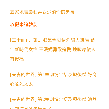
五家地表最狂丼飯消消你的暑氣
放假來追韓劇
[三十而已] 第1~43集全劇情介紹大結局 顧
佳新時代女性 王漫妮勇敢追愛 鐘曉芹傻人
有傻福
[夫妻的世界] 第1集劇情介紹及觀後感 好奇
心殺死太太
[夫妻的世界] 第2集劇情介紹及觀後感 池善
雨知道呂多景懷孕了