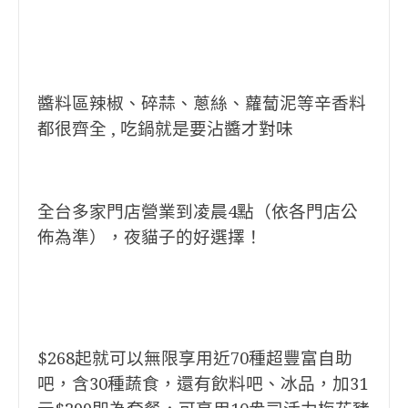
醬料區辣椒、碎蒜、蔥絲、蘿蔔泥等辛香料
都很齊全 , 吃鍋就是要沾醬才對味
全台多家門店營業到凌晨4點（依各門店公
佈為準），夜貓子的好選擇！
$268起就可以無限享用近70種超豐富自助
吧，含30種蔬食，還有飲料吧、冰品，加31