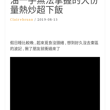
油一手無法掌握的大份
量熱炒超下飯
Clairehsuan
/
2019-08-15
假日睡比較晚 , 起來覓食沒頭緒 , 想到好久沒去東區
的波記 , 揪了朋友就衝過來了