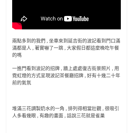
兩點多到的我們 , 坐車來到延吉街的波記看到門口滿
滿都是人 , 著實嚇了一跳 , 大家假日都這麼晚吃午餐
的嗎
一進門看到波記的招牌 , 牆上處處復古街景照片 , 用
霓虹燈的方式呈現波記茶餐廳招牌 , 好有十幾二十年
前的氣氛
堆滿三花調製奶水的一角 , 排列得相當壯觀 , 很吸引
人多看幾眼 , 有趣的畫面 , 話說三花就是雀巢