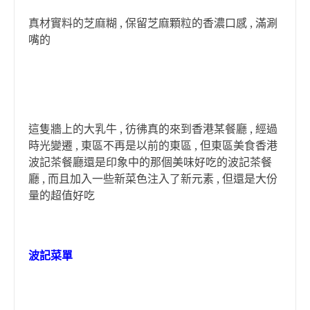
真材實料的芝麻糊 , 保留芝麻顆粒的香濃口感 , 滿涮
嘴的
這隻牆上的大乳牛 , 彷彿真的來到香港某餐廳 , 經過
時光變遷 , 東區不再是以前的東區 , 但東區美食香港
波記茶餐廳還是印象中的那個美味好吃的波記茶餐
廳 , 而且加入一些新菜色注入了新元素 , 但還是大份
量的超值好吃
波記菜單