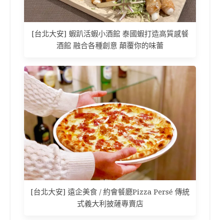
[台北大安] 蝦趴活蝦小酒館 泰國蝦打造高質感餐
酒館 融合各種創意 顛覆你的味蕾
[台北大安] 遠企美食 / 約會餐廳Pizza Persé 傳統
式義大利披薩專賣店