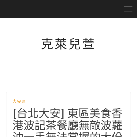
克萊兒萱
大安區
[台北大安] 東區美食香
港波記茶餐廳無敵波蘿