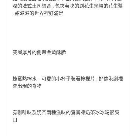
潤的法式土司結合 , 包夾著吃的到花生顆粒的花生醬
, 甜滋滋的世界裡好滿足
雙層厚片的側邊金黃酥脆
蜂蜜熱檸水 – 可愛的小杯子裝著檸檬片 , 好像港劇裡
會出現的食物
有咖啡味及奶茶兩種滋味的鴛鴦凍奶茶冰冰喝很爽
口