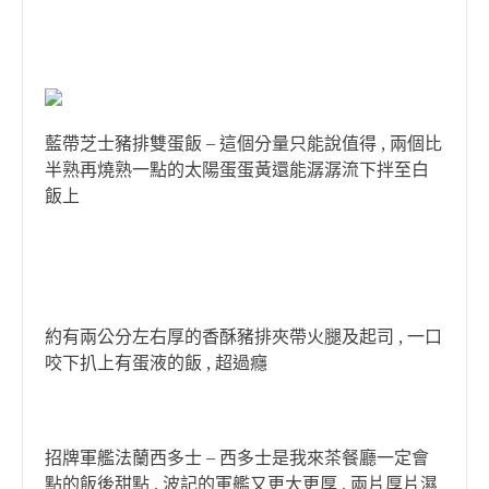
藍帶芝士豬排雙蛋飯 – 這個分量只能說值得 , 兩個比
半熟再燒熟一點的太陽蛋蛋黃還能潺潺流下拌至白
飯上
約有兩公分左右厚的香酥豬排夾帶火腿及起司 , 一口
咬下扒上有蛋液的飯 , 超過癮
招牌軍艦法蘭西多士 – 西多士是我來茶餐廳一定會
點的飯後甜點 , 波記的軍艦又更大更厚 , 兩片厚片濕