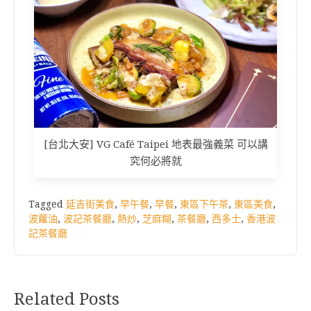
[台北大安] VG Café Taipei 地表最強義菜 可以講
究何必將就
Tagged
延吉街美食
,
早午餐
,
早餐
,
東區下午茶
,
東區美食
,
波蘿油
,
波記茶餐廳
,
熱炒
,
芝麻糊
,
茶餐廳
,
西多士
,
香港波
記茶餐廳
Related Posts