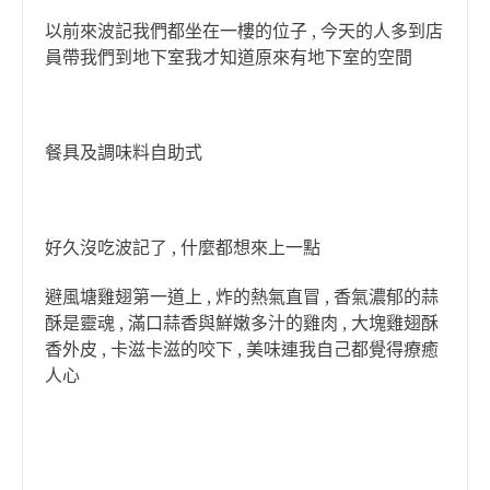
以前來波記我們都坐在一樓的位子 , 今天的人多到店
員帶我們到地下室我才知道原來有地下室的空間
餐具及調味料自助式
好久沒吃波記了 , 什麼都想來上一點
避風塘雞翅第一道上 , 炸的熱氣直冒 , 香氣濃郁的蒜
酥是靈魂 , 滿口蒜香與鮮嫩多汁的雞肉 , 大塊雞翅酥
香外皮 , 卡滋卡滋的咬下 , 美味連我自己都覺得療癒
人心