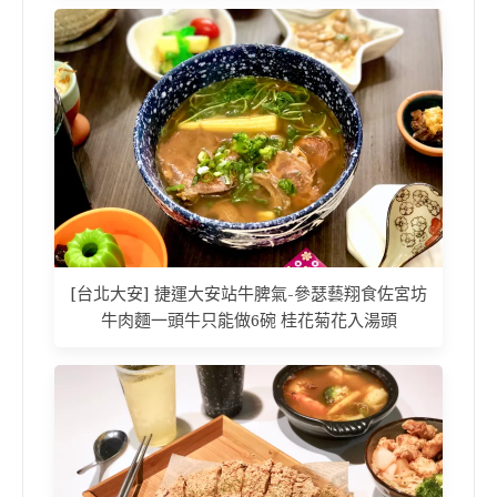
[台北大安] 捷運大安站牛脾氣-參瑟藝翔食佐宮坊
牛肉麵一頭牛只能做6碗 桂花菊花入湯頭