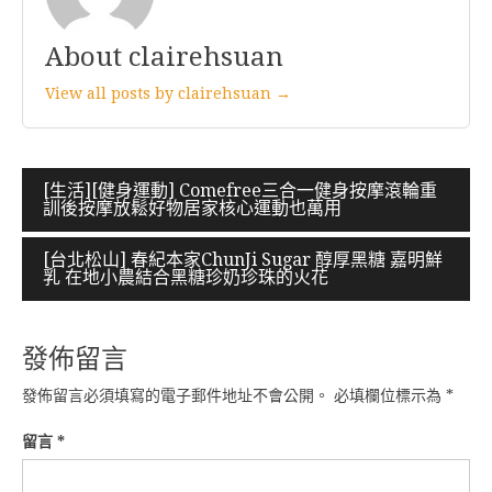
About clairehsuan
View all posts by clairehsuan →
文
[生活][健身運動] Comefree三合一健身按摩滾輪重
訓後按摩放鬆好物居家核心運動也萬用
章
導
[台北松山] 春紀本家ChunJi Sugar 醇厚黑糖 嘉明鮮
乳 在地小農結合黑糖珍奶珍珠的火花
覽
發佈留言
發佈留言必須填寫的電子郵件地址不會公開。
必填欄位標示為
*
留言
*