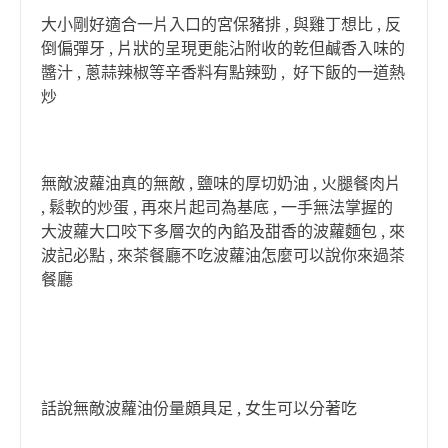
大小剛好適合一片入口的宮保豬排 , 與雞丁想比 , 反
倒偏彈牙 , 片狀的呈現更能沾附收的乾但鹹香入味的
醬汁 , 蔥蒜辣椒等辛香料有點辣勁 , 好下飯的一道熱
炒
無敵波蘿油真的無敵 , 鹽味的厚切奶油 , 火腿餐肉片
, 鬆軟的炒蛋 , 再來片起司為基底 , 一手無法掌握的
大波蘿大口咬下多層次的內餡及甜香的波蘿麵包 , 來
波記必點 , 來茶餐廳不吃波蘿油怎麼可以說你來過茶
餐廳
話說無敵波蘿油份量頗具足 , 女生可以分著吃