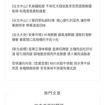
[台北中山] 炙森鐵板屋 不用花大錢就能享受質感精緻鐵
板燒 和風蛋捲誰點誰愛
[台北中山] 三餐四季私廚料理 精心變化的菜色 讓你帶
著期待來 帶著滿意回味
[台北大安] 安東市場136海鮮麵 痛風海鮮麵 濃郁的海鮮
爆擊 饕客間口耳相傳的平民小吃
[新北板橋] 皇牌正港味餐廳 皇牌招牌飯 五種肉品吃好吃
滿 鬆化燒肉飯 銷魂脆皮燒肉外皮酥脆 誘人豬肉油脂香
受保護的內容: [宜蘭宜蘭] MIO米歐牛排館 高水準牛排
肉質 各種精緻排餐 享受美味牛排還有儀式感
熱門文章