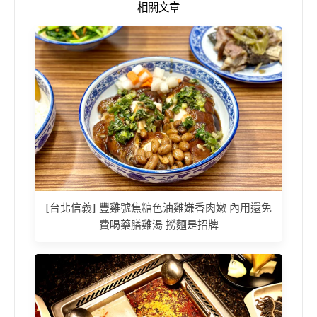
相關文章
[台北信義] 豐雞號焦糖色油雞嫌香肉嫩 內用還免
費喝藥膳雞湯 撈麵是招牌