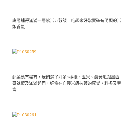
底層鋪得滿滿一層紫米五穀飯，吃起來好紮實確有明顯的米
飯香氣
配菜應有盡有，我們選了好多~橄欖、玉米、酸黃瓜跟墨西
哥辣椒及滿滿起司，好像在自製米飯披薩的感覺，料多又豐
富