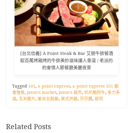
[台北信義] À Point Steak & Bar 艾朋牛排餐酒
館百萬烤箱烤的牛排美妙滋味讓人垂涎 / 老派的
約會情人節餐廳美麗夜景
Tagged
101
,
a-point express
,
a-point express 101 都
會慢食
,
jason's market
,
jason's 超市
,
叭叭酷阿牛
,
多力多
滋
,
玉米脆片
,
紫米五穀飯
,
美式丼飯
,
莎莎醬
,
起司
Related Posts