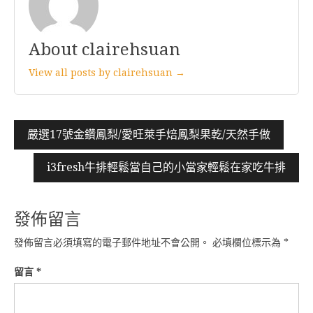
About clairehsuan
View all posts by clairehsuan →
文
嚴選17號金鑽鳳梨/愛旺萊手焙鳳梨果乾/天然手做
章
i3fresh牛排輕鬆當自己的小當家輕鬆在家吃牛排
導
覽
發佈留言
發佈留言必須填寫的電子郵件地址不會公開。
必填欄位標示為
*
留言
*