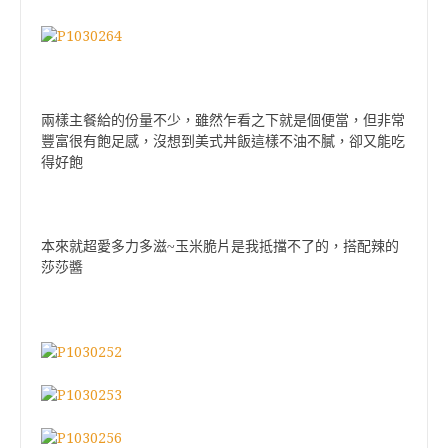
兩樣主餐給的份量不少，雖然乍看之下就是個便當，但非常
豐富很有飽足感，沒想到美式丼飯這樣不油不膩，卻又能吃
得好飽
本來就超愛多力多滋~玉米脆片是我抵擋不了的，搭配辣的
莎莎醬