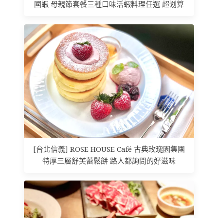
國蝦 母親節套餐三種口味活蝦料理任選 超划算
[台北信義] ROSE HOUSE Café 古典玫瑰園集團
特厚三層舒芙蕾鬆餅 路人都詢問的好滋味