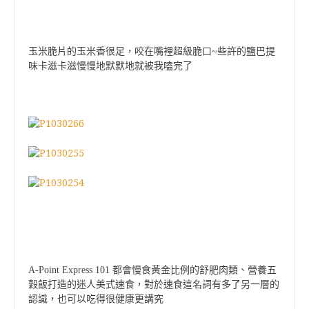
玉米脆片的玉米香很足，咬在嘴裡超級脆口~些許的鹽巴提
味卡滋卡滋慢慢地默默地就被我嗑完了
A-Point Express 101
都會慢食黃金比例的舒肥肉類、營養五
穀飯打造的迷人美式速食，對於速食這名詞有多了另一層的
認識，也可以吃得很健康更講究