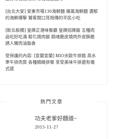
[台北大安] 安東市場136海鮮麵 痛風海鮮麵 濃郁
的海鮮爆擊 饕客間口耳相傳的平民小吃
[新北板橋] 皇牌正港味餐廳 皇牌招牌飯 五種肉
品吃好吃滿 鬆化燒肉飯 銷魂脆皮燒肉外皮酥脆
誘人豬肉油脂香
受保護的內容: [宜蘭宜蘭] MIO米歐牛排館 高水
準牛排肉質 各種精緻排餐 享受美味牛排還有儀
式感
熱門文章
功夫老爹好麵道~
2015-11-27