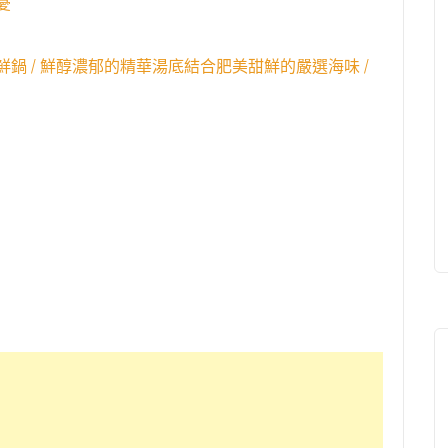
憂
 / 鮮醇濃郁的精華湯底結合肥美甜鮮的嚴選海味 /