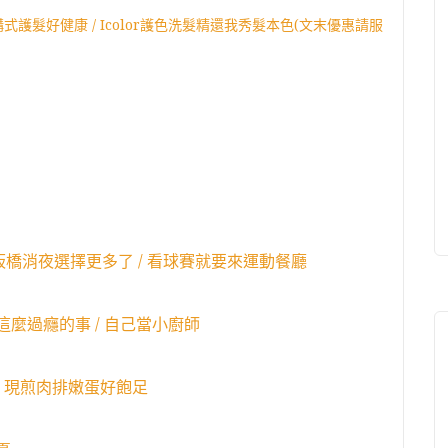
/ 結構式護髮好健康 / Icolor護色洗髮精還我秀髮本色(文末優惠請服
板橋消夜選擇更多了 / 看球賽就要來運動餐廳
麼過癮的事 / 自己當小廚師
 / 現煎肉排嫩蛋好飽足