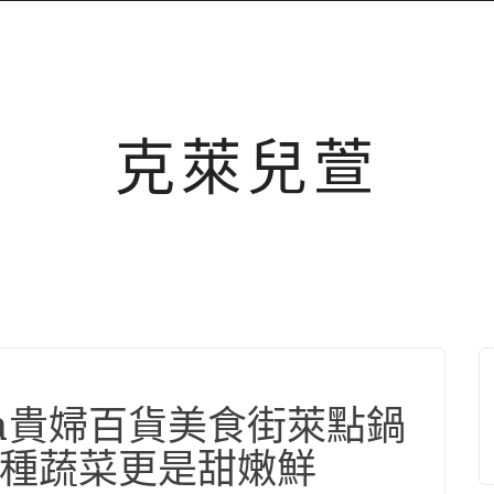
克萊兒萱
vita貴婦百貨美食街萊點鍋
種蔬菜更是甜嫩鮮