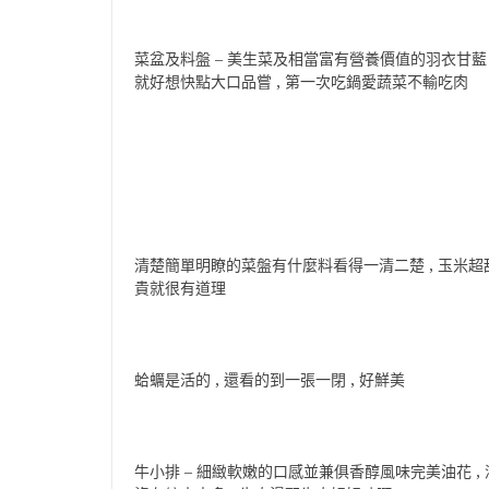
菜盆及料盤 – 美生菜及相當富有營養價值的羽衣甘藍 , 
就好想快點大口品嘗 , 第一次吃鍋愛蔬菜不輸吃肉
清楚簡單明瞭的菜盤有什麼料看得一清二楚 , 玉米超甜 !
貴就很有道理
蛤蠣是活的 , 還看的到一張一閉 , 好鮮美
牛小排 – 細緻軟嫩的口感並兼俱香醇風味完美油花 , 