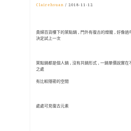
Clairehsuan
/
2018-11-12
貴婦百貨樓下的萊點鍋 , 門外有復古的燈籠 , 好像過年
決定試上一次
萊點鍋都是個人鍋 , 沒有共鍋形式 , 一鍋單價說實在不
之處
有比較隱密的空間
處處可見復古元素