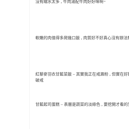
沒有縮水太多 , 牛肉湯配牛肉好好味啊~
軟嫩的肉值得多爬幾口飯 , 肉質好不好真心沒有辦法騙
紅藜麥羽衣甘藍菜飯 – 其實我正在戒澱粉 , 但實在好難
破戒
甘藍起司蛋糕 – 表層是蔬菜的淡綠色 , 要挖開才看的