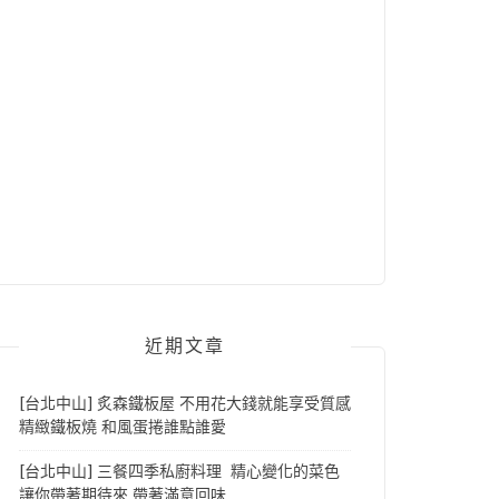
近期文章
[台北中山] 炙森鐵板屋 不用花大錢就能享受質感
精緻鐵板燒 和風蛋捲誰點誰愛
[台北中山] 三餐四季私廚料理 精心變化的菜色
讓你帶著期待來 帶著滿意回味