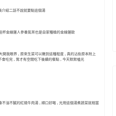
店員介紹二話不說就要點這個湯
 這杯金線蓮人參養氣茶也是自家種植的金線蓮歐
大開我眼界 , 原來生菜可以嫩到這種程度 , 真的沾些原本附上
不會吃完 , 胃才有空間吃下後續的餐點 , 今天默默嗑光
很像不油不膩的紅燒牛肉湯 , 順口好喝 , 光用這個湯煮蔬菜就相當