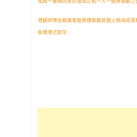
鬼椒一番鍋肉質好湯頭正點一人一鍋無後顧之
港籍師傅坐鎮廣香龍華樓餐廳蒸籠火鍋海底蒸鮮鍋
板橋港式飲茶