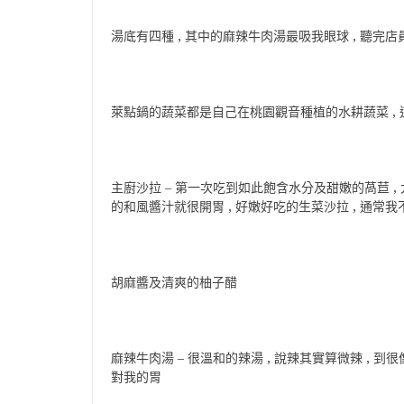
湯底有四種 , 其中的麻辣牛肉湯最吸我眼球 , 聽完
萊點鍋的蔬菜都是自己在桃園觀音種植的水耕蔬菜 ,
主廚沙拉 – 第一次吃到如此飽含水分及甜嫩的萵苣 , 
的和風醬汁就很開胃 , 好嫩好吃的生菜沙拉 , 通常我
胡麻醬及清爽的柚子醋
麻辣牛肉湯 – 很溫和的辣湯 , 說辣其實算微辣 , 到
對我的胃