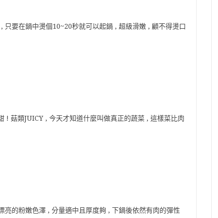
只要在鍋中燙個10~20秒就可以起鍋 , 超級滑嫩 , 顧不得燙口
 菇類JUICY , 今天才知道什麼叫做真正的蔬菜 , 這樣菜比肉
漂亮的粉嫩色澤 , 分量適中且厚度夠 , 下鍋後依然有肉的彈性