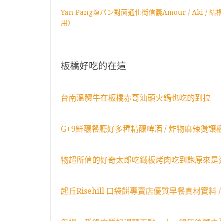
Yan Pang塩パン對面通化街信義Amour / Aki 
用)
板橋好吃的在這
台南溫體牛在板橋赤哥汕頭火鍋也吃的到拉
G+9鮮釀餐廳好多種精釀啤酒 / 炸物麻辣燙讓
物超所值的好奇太郎吃鐵板烤肉吃到飽原來是這
起丘Risehill 口袋餅專賣店優質早餐真材實料