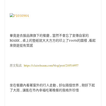
畢竟是衣服品牌旗下的餐廳 , 當然不會忘了宣傳自家的
MARK , 桌上的墊紙就大大方方的印上了roots的圖樣 ,看起
來倒是挺有質感
原文點此
https://clairehsaun.com/blog/post/210514957
坐在餐廳內看著窗外的行人走動 , 好似兩個世界 , 剛好下起
了大雨 , 讓能在市內幸福吃著晚餐的我格外珍惜