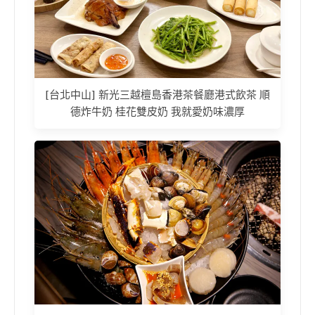
[台北中山] 新光三越檀島香港茶餐廳港式飲茶 順
德炸牛奶 桂花雙皮奶 我就愛奶味濃厚