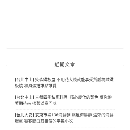
近期文章
[台北中山] 炙森鐵板屋 不用花大錢就能享受質感精緻鐵
板燒 和風蛋捲誰點誰愛
[台北中山] 三餐四季私廚料理 精心變化的菜色 讓你帶
著期待來 帶著滿意回味
[台北大安] 安東市場136海鮮麵 痛風海鮮麵 濃郁的海鮮
爆擊 饕客間口耳相傳的平民小吃