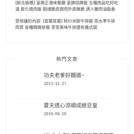
[新北板橋] 皇牌正港味餐廳 皇牌招牌飯 五種肉品吃好吃
滿 鬆化燒肉飯 銷魂脆皮燒肉外皮酥脆 誘人豬肉油脂香
受保護的內容: [宜蘭宜蘭] MIO米歐牛排館 高水準牛排
肉質 各種精緻排餐 享受美味牛排還有儀式感
熱門文章
功夫老爹好麵道~
2015-11-27
夏天透心涼順成綠豆皇
2016-06-10