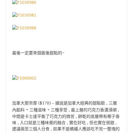
最後一定要來個飯後甜點的~
加拿大那奈摩 ($170) – 據說是加拿大經典的甜點歐 , 三層
、
、
內餡料
三種滋味
三種享受 , 最上層的巧克力香濃滑順 ,
中間是卡士達平衡了巧克力的微苦 , 餅乾的底層帶有椰子香
味 , 入口就是三種味覺的融合 , 實在好吃 , 但也實在很甜 ,
建議兩至三個人分食 , 如果不是螞蟻人應該吃不完一整塊的