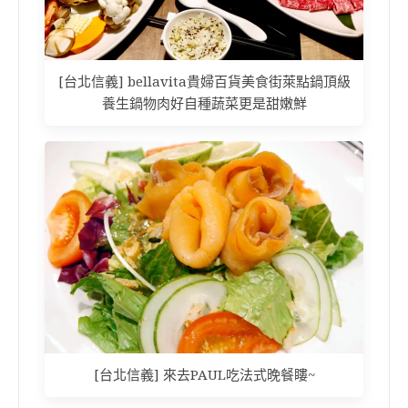
[台北信義] bellavita貴婦百貨美食街萊點鍋頂級
養生鍋物肉好自種蔬菜更是甜嫩鮮
[台北信義] 來去PAUL吃法式晚餐瞜~