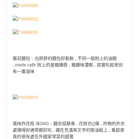
餐前麵包 – 白胖胖的麵包好鬆軟 , 不同一般附上的油醋
, roots cafe 附上的是楓糖漿 , 楓糖味濃郁 , 其實吃起來別
有一番滋味
風味炸花枝 ($200) – 麵衣挺酥香 , 花枝也Q彈 , 炸物的外衣
處理得好通常都好吃 , 擺在充滿英文字的吸油紙上 , 看起來
真的很有處在外國家常菜的感覺