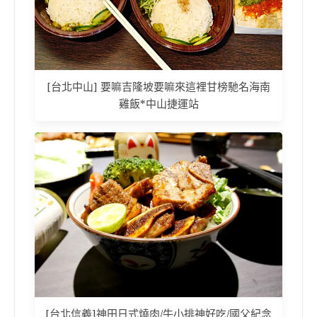
[台北中山] 要嘛吉隆坡要嘛來這裡甘榜馳名海南
雞飯*中山捷運站
[台北信義]神田日式燒肉/牛小排神好吃/國父紀念