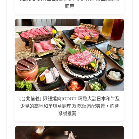
館旁
[台北信義] 揪餖燒肉JODOU 精緻大舕日本和牛及
少見的高地和羊與草飼鹿肉 吃燒肉配美景，約會
聚餐推薦！