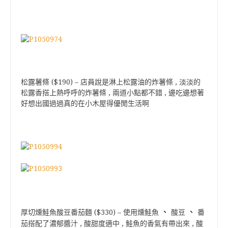
松露薯條 ($190) – 店員說是淋上松露油的炸薯條 , 淡淡的
松露香搭上熱呼呼的炸薯條 , 兩道小點都不錯 , 邊吃邊想著
好想出國過過真的在小木屋得優閒生活啊
、
、
厚切燻鮭魚酸豆番茄麵 ($330) – 使用燻鮭魚
酸豆
番
茄搭配了濃郁醬汁 , 酸甜度適中 , 鮭魚的香氣有帶出來 , 酸