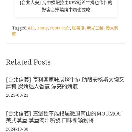
[台北大安] 海中鮮蝦拉主KEY戰斧牛排也作伴的
好客音樂燒烤中風也要吃
Tagged
a11
,
roots
,
roots cafe
,
咖啡店
,
新光三越
,
義大利
麵
Related Posts
[台北信義] 亨利客原味炭烤牛排 肋眼安格斯大塊又
厚實 炭烤迷人香氣 漂亮的烤痕
2025-03-23
[台北信義] 漢堡控不能錯過微風南山的MOUMOU
美式漢堡 漢堡肉汁噴發 口味新穎獨特
2024-10-30