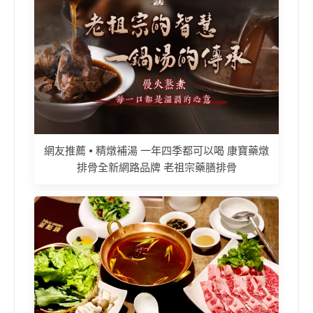
網友推薦 • 精燉補湯 一年四季都可以喝 康寶藥燉
排骨全新網路品牌 老祖宗藥膳排骨