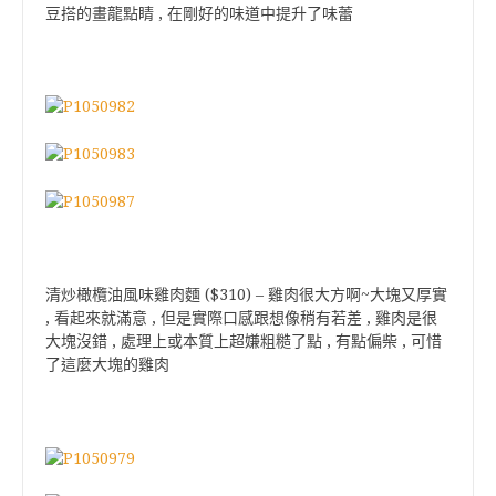
豆搭的畫龍點睛 , 在剛好的味道中提升了味蕾
清炒橄欖油風味雞肉麵 ($310) – 雞肉很大方啊~大塊又厚實
, 看起來就滿意 , 但是實際口感跟想像稍有若差 , 雞肉是很
大塊沒錯 , 處理上或本質上超嫌粗糙了點 , 有點偏柴 , 可惜
了這麼大塊的雞肉