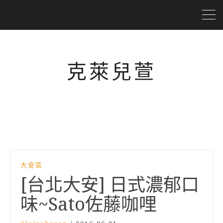
克萊兒萱
大安區
[台北大安] 日式濃郁口
味~Sato佐藤咖哩