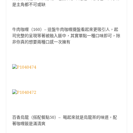
是主角都不可或缺
160
–
牛肉咖喱（
）
這盤牛肉咖喱擺盤看起來更吸引人，起
司完整的呈現等著被融入飯中，其實單點一種口味即可，除
非你真的想要兩種口感一次擁有
50
–
百香烏龍（搭配餐點
）
喝起來就是烏龍茶的味道，配
著咖喱飯是滿清爽