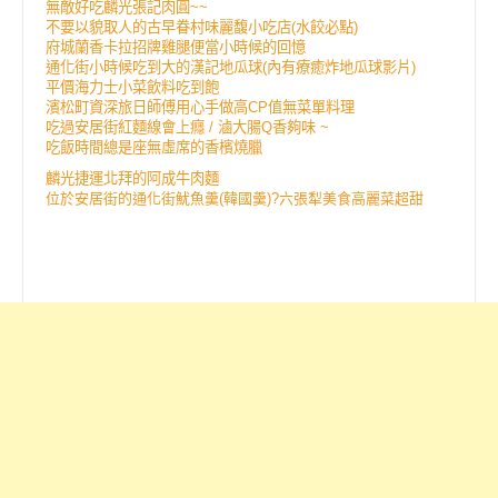
無敵好吃麟光張記肉圓~~
不要以貌取人的古早眷村味麗馥小吃店(水餃必點)
府城蘭香卡拉招牌雞腿便當小時候的回憶
通化街小時候吃到大的漢記地瓜球(內有療癒炸地瓜球影片)
平價海力士小菜飲料吃到飽
濱松町資深旅日師傅用心手做高CP值無菜單料理
吃過安居街紅麵線會上癮 / 滷大腸Q香夠味 ~
吃飯時間總是座無虛席的香檳燒臘
麟光捷運北拜的阿成牛肉麵
位於安居街的通化街魷魚羹(韓國羹)?六張犁美食高麗菜超甜