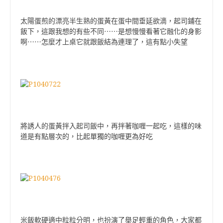
太陽蛋煎的漂亮半生熟的蛋黃在蛋中間垂延欲滴，起司鋪在
飯下，這跟我想的有些不同
⋯⋯
是想慢慢看著它融化的身影
啊
⋯⋯
怎麼才上桌它就跟飯結為連理了，這有點小失望
將誘人的蛋黃拌入起司飯中，再拌著咖喱一起吃，這樣的味
道是有點層次的，比起單獨的咖喱更為好吃
米飯軟硬適中粒粒分明，也扮演了舉足輕重的角色，大家都