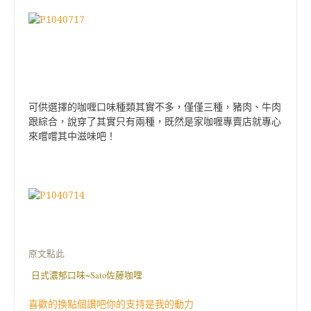
可供選擇的咖喱口味種類其實不多，僅僅三種，豬肉、牛肉
跟綜合，說穿了其實只有兩種，既然是家咖喱專賣店就專心
來嚐嚐其中滋味吧！
原文點此
日式濃郁口味~Sato佐藤咖哩
喜歡的換點個讚吧你的支持是我的動力