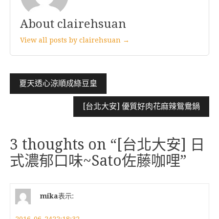
About clairehsuan
View all posts by clairehsuan →
文
夏天透心涼順成綠豆皇
章
[台北大安] 優質好肉花麻辣鴛鴦鍋
導
覽
3 thoughts on “
[台北大安] 日
式濃郁口味~Sato佐藤咖哩
”
mika
表示: