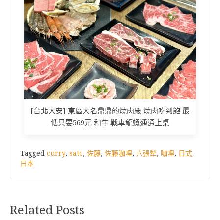
[台北大安] 東區大名鼎鼎的燒肉殿 燒肉吃到飽 最
低只要569元 和牛 戰車龍蝦通通上桌
Tagged
curry
,
sato
,
佐藤
,
佐藤咖哩
,
六張犁
,
咖哩
,
日式
,
日本
Related Posts