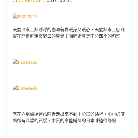
Clairehsuan
/
2016-06-21
天氣冷來上熱呼呼的咖喱著實暖身又暖心，天氣熱來上咖喱
實在開胃趕走沒胃口的感覺！咖喱還真是不分四季的料理
就在六張犁捷運站附近走出來不到十分鐘的路程，小小的店
面卻有溫馨的質感，木質的桌墊鋪陳的日本味道很舒服