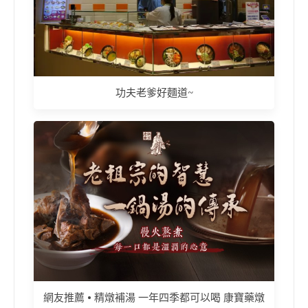
功夫老爹好麵道~
網友推薦 • 精燉補湯 一年四季都可以喝 康寶藥燉