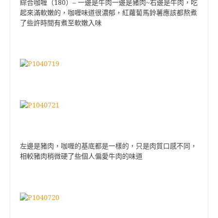
180
–
綜合咖喱（
）
一邊是牛肉一邊是豬肉~右邊是牛肉，吃
起來滿軟嫩的，咖喱味道很濃郁，紅蘿蔔馬鈴薯應該都熬煮
了些許時間有煮至軟嫩入味
左邊是豬肉，咖喱的基底都是一樣的，只是肉質口感不同，
相較豬肉稍微硬了些個人偏愛牛肉的味道