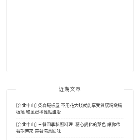
近期文章
[台北中山] 炙森鐵板屋 不用花大錢就能享受質感精緻鐵
板燒 和風蛋捲誰點誰愛
[台北中山] 三餐四季私廚料理 精心變化的菜色 讓你帶
著期待來 帶著滿意回味