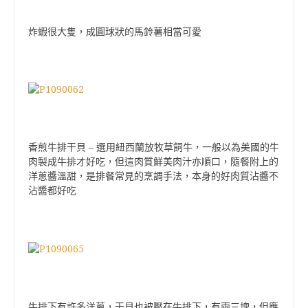
炸蝦很大隻，成圓球狀的馬鈴薯相當可愛
香煎牛排干貝 – 選用紐西蘭放牧草飼牛，一般以為美國的牛
肉製成牛排才好吃，但這肉質鮮美肉汁亦順口，隨餐附上的
洋蔥醬溫甜，是排餐常見的烹調手法，本身的好肉質沾醬不
沾醬都好吃
牛排下有許多洋蔥，干貝也被壓在牛排下，有兩三塊，但應