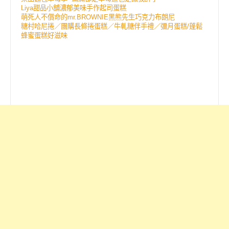
Liya甜品小舖濃郁美味手作起司蛋糕
萌死人不償命的mr.BROWNIE黑熊先生巧克力布朗尼
糖村哈尼捲／團購長條捲蛋糕／牛軋糖伴手禮／彌月蛋糕/蓬鬆
蜂蜜蛋糕好滋味