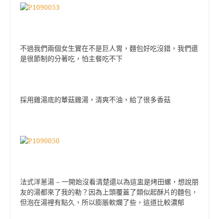
不過我們兩個女生實在不是巨人胃，麵包好吃沒錯，我們還
是很節制的分著吃，怕主餐吃不下
採用雞湯底的蕈菇雞湯，清爽不油，給了很多香菇
法式洋蔥湯 – 一開始沒看清楚還以為這盅是烤田螺，想說朋
友的湯都來了我的勒？因為上頭覆蓋了類似起酥片的麵包，
但泡在湯裡有點久，所以膨脹軟爛了些，這道比較濃郁