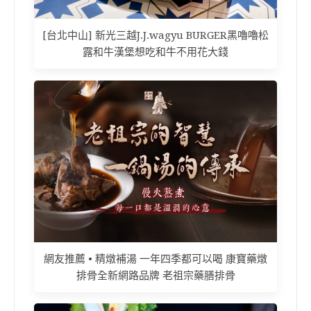
[台北中山] 新光三越J.J.wagyu BURGER黑嚕嚕松
露和牛漢堡想吃和牛不用花大錢
網友推薦 • 精燉補湯 一年四季都可以喝 康寶藥燉
排骨全新網路品牌 老祖宗藥膳排骨