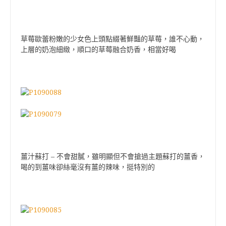
草莓歐蕾粉嫩的少女色上頭點綴著鮮豔的草莓，誰不心動，
上層的奶泡細緻，順口的草莓融合奶香，相當好喝
薑汁蘇打 – 不會甜膩，雖明顯但不會搶過主題蘇打的薑香，
喝的到薑味卻絲毫沒有薑的辣味，挺特別的