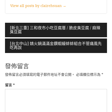
View all posts by clairehsuan →
文
[新北三重] 三和夜市小吃豆腐厝 / 脆皮臭豆腐 / 麻辣
臭豆腐
章
導
[台北中山] 婧火鍋滿滿金鑽蝦蠔蚌蚌組合不管痛風先
吃再說
覽
發佈留言
發佈留言必須填寫的電子郵件地址不會公開。
必填欄位標示為
*
留言
*