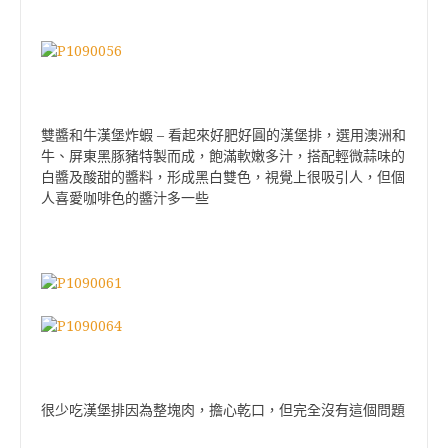
雙醬和牛漢堡炸蝦 – 看起來好肥好圓的漢堡排，選用澳洲和
牛、屏東黑豚豬特製而成，飽滿軟嫩多汁，搭配輕微蒜味的
白醬及酸甜的醬料，形成黑白雙色，視覺上很吸引人，但個
人喜愛咖啡色的醬汁多一些
很少吃漢堡排因為整塊肉，擔心乾口，但完全沒有這個問題