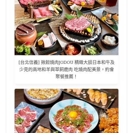
[台北信義] 揪餖燒肉JODOU 精緻大舕日本和牛及
少見的高地和羊與草飼鹿肉 吃燒肉配美景，約會
聚餐推薦！