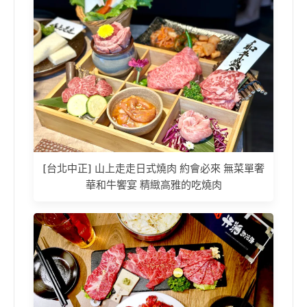
[台北中正] 山上走走日式燒肉 約會必來 無菜單奢
華和牛饗宴 精緻高雅的吃燒肉