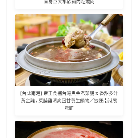
置身巨大水族箱內吃燒肉
[台北南港] 帝王食補台灣黑金老菜脯 x 香甜多汁
黃金雞 / 菜脯雞清爽回甘養生鍋物／捷運南港展
覽館