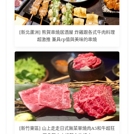
[新北蘆洲] 熊賀串燒居酒屋 炸雞跟各式牛肉料理
超激推 兼具cp值與美味的串燒
[新竹東區] 山上走走日式無菜單燒肉A5和牛超狂