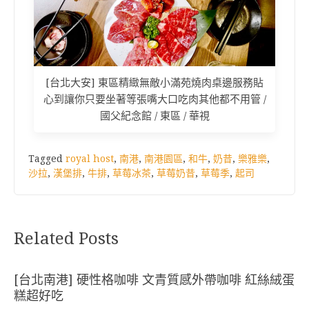
[台北大安] 東區精緻無敵小滿苑燒肉桌邊服務貼
心到讓你只要坐著等張嘴大口吃肉其他都不用管 /
國父紀念館 / 東區 / 華視
Tagged
royal host
,
南港
,
南港園區
,
和牛
,
奶昔
,
樂雅樂
,
沙拉
,
漢堡排
,
牛排
,
草莓冰茶
,
草莓奶昔
,
草莓季
,
起司
Related Posts
[台北南港] 硬性格咖啡 文青質感外帶咖啡 紅絲絨蛋
糕超好吃