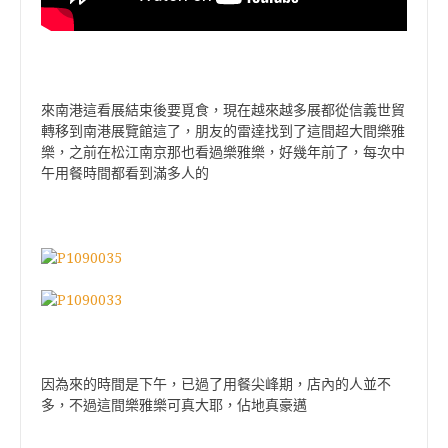
來南港這看展結束後要覓食，現在越來越多展都從信義世貿
轉移到南港展覽館這了，朋友的雷達找到了這間超大間樂雅
樂，之前在松江南京那也看過樂雅樂，好幾年前了，每次中
午用餐時間都看到滿多人的
因為來的時間是下午，已過了用餐尖峰期，店內的人並不
多，不過這間樂雅樂可真大耶，佔地真豪邁