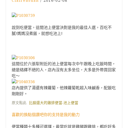
Clairehsuan
/
2016-02-08
說到吃便當，這間池上便當決對是我的最佳人選，百吃不
膩!媽媽沒煮飯，就想吃池上!
這間位於六張犁附近的池上便當每次中午跟晚上吃飯時間，
總是絡繹不絕的人，店內沒有太多坐位，大多是外帶買回家
吃～
店內提供了湯還有辣蘿蔔，他辣蘿蔔乾超入味鹹香，配飯吃
剛剛好。
原文點此
比臉還大的雞排便當-池上便當
喜歡的換點個讚吧你的支持是我的動力
便當種類十多種可選擇，最常吃就是雞腿跟雞排，都吃好多