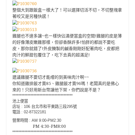
整個大到跟飯盒ㄧ樣大了！可以選擇切活不切，不切整塊拿
著咬又是另種快感！
雞腿也不遑多讓~也ㄧ樣快佔滿便當盒的空間!雞腿的皮是薄
的好像薄皮嫩雞那樣，但卻香酥許多!怕胖的都說不要吃
皮，那你就錯了!外皮醃製的鹹香剛剛好配著肉吃，皮都把
肉汁的鮮甜包覆住了，吃下去真的超滿足!
建議雞腿不要切才能嚐的到美味肉汁啊~~
你知道雞排飯才賣85、雞腿飯才賣96嗎！老闆真的是佛心
來的！只好用新台幣讓他下架，你們說是不是？
****************************************
池上便當
店址 : 106 台北市和平東路三段295號
電話 : 02-87322181
營業時間 : AM 9:00-PM2:30
PM 4:30-PM8:00
****************************************