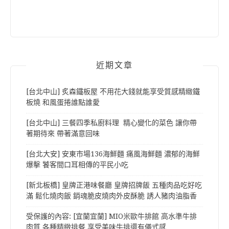
近期文章
[台北中山] 炙森鐵板屋 不用花大錢就能享受質感精緻鐵
板燒 和風蛋捲誰點誰愛
[台北中山] 三餐四季私廚料理 精心變化的菜色 讓你帶
著期待來 帶著滿意回味
[台北大安] 安東市場136海鮮麵 痛風海鮮麵 濃郁的海鮮
爆擊 饕客間口耳相傳的平民小吃
[新北板橋] 皇牌正港味餐廳 皇牌招牌飯 五種肉品吃好吃
滿 鬆化燒肉飯 銷魂脆皮燒肉外皮酥脆 誘人豬肉油脂香
受保護的內容: [宜蘭宜蘭] MIO米歐牛排館 高水準牛排
肉質 各種精緻排餐 享受美味牛排還有儀式感