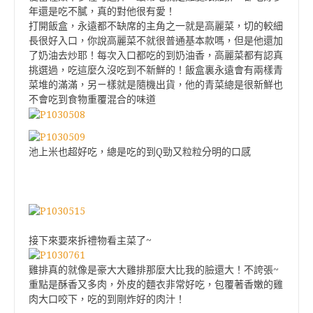
年還是吃不膩，真的對他很有愛！
打開飯盒，永遠都不缺席的主角之一就是高麗菜，切的較細
長很好入口，你說高麗菜不就很普通基本款嗎，但是他還加
了奶油去炒耶！每次入口都吃的到奶油香，高麗菜都有認真
挑選過，吃這麼久沒吃到不新鮮的！飯盒裏永遠會有兩樣青
菜堆的滿滿，另ㄧ樣就是隨機出貨，他的青菜總是很新鮮也
不會吃到食物重覆混合的味道
池上米也超好吃，總是吃的到Q勁又粒粒分明的口感
接下來要來拆禮物看主菜了~
雞排真的就像是豪大大雞排那麼大比我的臉還大！不誇張~
重點是酥香又多肉，外皮的麵衣非常好吃，包覆著香嫩的雞
肉大口咬下，吃的到剛炸好的肉汁！