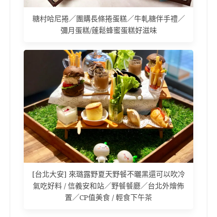
糖村哈尼捲／團購長條捲蛋糕／牛軋糖伴手禮／
彌月蛋糕/蓬鬆蜂蜜蛋糕好滋味
[台北大安] 來璐露野夏天野餐不曬黑還可以吹冷
氣吃好料 / 信義安和站／野餐餐廳／台北外燴佈
置／CP值美食 / 輕食下午茶