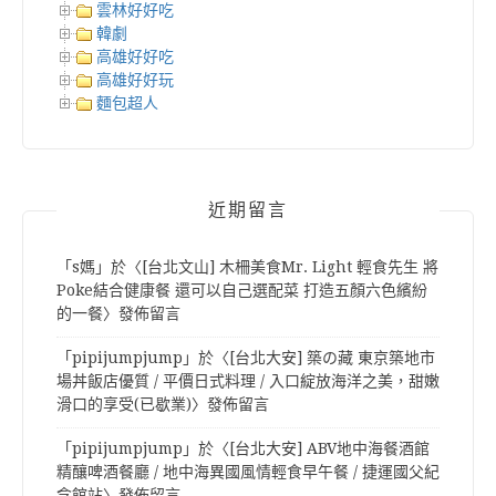
雲林好好吃
韓劇
高雄好好吃
高雄好好玩
麵包超人
近期留言
「
s媽
」於〈
[台北文山] 木柵美食Mr. Light 輕食先生 將
Poke結合健康餐 還可以自己選配菜 打造五顏六色繽紛
的一餐
〉發佈留言
「
pipijumpjump
」於〈
[台北大安] 築の藏 東京築地市
場丼飯店優質 / 平價日式料理 / 入口綻放海洋之美，甜嫩
滑口的享受(已歇業)
〉發佈留言
「
pipijumpjump
」於〈
[台北大安] ABV地中海餐酒館
精釀啤酒餐廳 / 地中海異國風情輕食早午餐 / 捷運國父紀
念館站
〉發佈留言