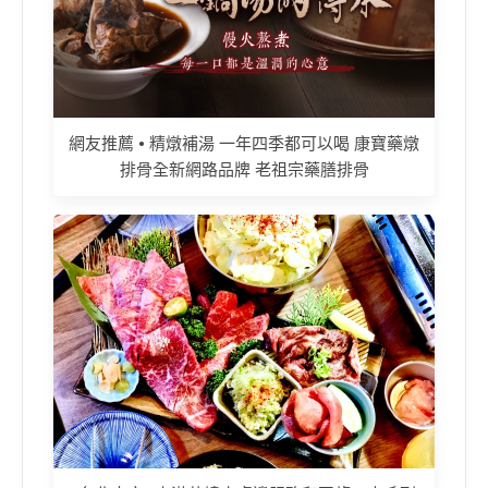
網友推薦 • 精燉補湯 一年四季都可以喝 康寶藥燉
排骨全新網路品牌 老祖宗藥膳排骨