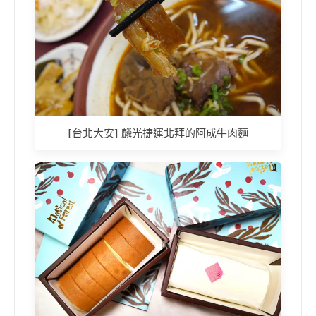
[台北大安] 麟光捷運北拜的阿成牛肉麵