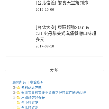
[台北信義] 饗食天堂飽到炸
2015-10-06
[台北大安] 東區超強Stan &
Cat 史丹貓美式漢堡餐廳口味超
多元
2017-09-10
分類
展開所有
|
收合所有
便利商店專區
假掰文青觀賞後不負責之理性感性隨興心得
出國旅遊好好玩
台中好好吃
台北好好吃