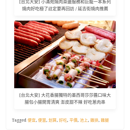
[台北大安] 小滿苑燒肉桌邊服務和巨龍一本系列
燒肉好吃極了註定要再回訪 / 延吉街燒肉推薦
[台北大安] 大花香腸獨特的墨西哥莎莎醬口味大
腸包小腸開胃清爽 澎皮甜不辣 好吃蔥肉串
Tagged
便宜
,
便當
,
划算
,
好吃
,
平價
,
池上
,
雞排
,
雞腿