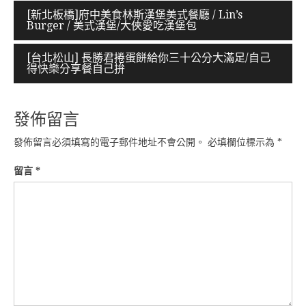
文
[新北板橋]府中美食林斯漢堡美式餐廳 / Lin’s
Burger / 美式漢堡/大俠愛吃漢堡包
章
導
[台北松山] 長勝君捲蛋餅給你三十公分大滿足/自己
得快樂分享餐自己拚
覽
發佈留言
發佈留言必須填寫的電子郵件地址不會公開。
必填欄位標示為
*
留言
*