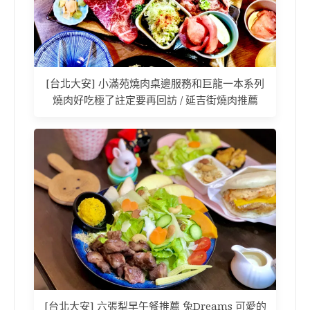
[台北大安] 小滿苑燒肉桌邊服務和巨龍一本系列
燒肉好吃極了註定要再回訪 / 延吉街燒肉推薦
[台北大安] 六張犁早午餐推薦 兔Dreams 可愛的