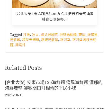
[台北大安] 東區超強Stan & Cat 史丹貓美式漢堡
餐廳口味超多元
Tagged
丼飯
,
冰火
,
國父紀念館
,
地獄烏龍麵
,
東區
,
炸豬排
,
烏龍麵
,
蔬菜天婦羅
,
讚岐烏龍麵
,
銀河堂
,
銀河堂讚岐烏龍
麵
,
雞塊丼
Related Posts
[台北大安] 安東市場136海鮮麵 痛風海鮮麵 濃郁的
海鮮爆擊 饕客間口耳相傳的平民小吃
2025-10-13