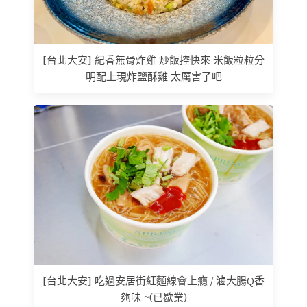
[台北大安] 紀香無骨炸雞 炒飯控快來 米飯粒粒分
明配上現炸鹽酥雞 太厲害了吧
[台北大安] 吃過安居街紅麵線會上癮 / 滷大腸Q香
夠味 ~(已歇業)