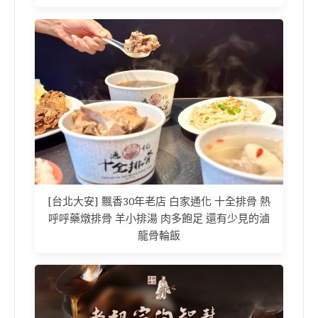
[台北大安] 飄香30年老店 白家通化 十全排骨 熱
呼呼藥燉排骨 羊小排湯 肉多飽足 還有少見的滷
龍骨輪飯