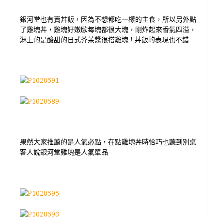
銀河堂也有賣丼飯，因為不想都吃一樣的主食，所以另外點
了雞塊丼，雞塊好嫩歐每塊都很大塊，剛炸起來香氣四溢，
淋上的是酸甜的日式芥茉醬很搭雞塊
!
丼飯的表現也不錯
果然大家推薦的是人氣必點，在點雞塊丼時恰巧也聽到別桌
客人說銀河堂雞塊是人氣單品