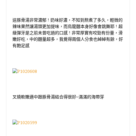
這豚骨湯非常濃郁
!
奶味好濃，不知到熬煮了多久，輕微的
辣味果然讓湯頭更加提味，而烏龍麵本身好像會跳舞耶
!
超
級彈牙是之前未曾吃過的口感
!
非常厚實有咬勁有份量，滑
嫩好吃，中的麵量超多，我覺得兩個人分食也綽綽有餘，好
有飽足感
叉燒軟嫩適中跟豚骨湯結合得很好~滿滿的海帶芽