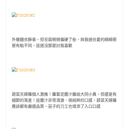
外層麵衣酥香，但豆腐稍微偏硬了些，與我過往愛的綿綿密
密有點不同，這道沒那麼討我喜歡
蔬菜天婦羅個人激推！蘿蔔泥醬汁雖說大同小異，但還是有
細節的落差！這醬汁非常清澈、很純粹的口感，蔬菜天婦羅
應該都有嚴選品質，茄子的刀工也增添了入口口感