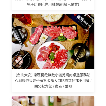
兔子店長陪你用餐超療癒(已歇業)
[台北大安] 東區精緻無敵小滿苑燒肉桌邊服務貼
心到讓你只要坐著等張嘴大口吃肉其他都不用管 /
國父紀念館 / 東區 / 華視