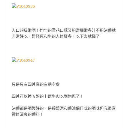
入口超級嫩啊！均勻的雪花口感又相當細嫩多汁不用沾醬就
非常好吃，難怪瘋和牛的人這樣多，吃下去就懂了
只是只有四片真的有點空虛
四片可以換五盤的上選牛肉吃到飽死了！
沾醬都是調製好的，是蘿蔔泥和醬油偏日式的調味但我很喜
歡這清爽的醬料！