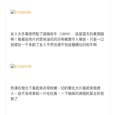
友人大手筆居然點了超級和牛（2800）- 這是當天的重頭戲
啊！看看這肉片的質地油花的分佈確實令人著迷，只是一口
就將近一千多虧了友人不然也嚐不到這種價位的和牛啊
色澤在燈光下看起來非常粉嫩，切的實在大片看起來很誘
人，迫不及待拿起一片吃吃看，一下鍋真的涮個約莫五秒就
熟了