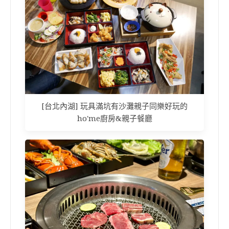
[台北內湖] 玩具滿坑有沙灘親子同樂好玩的
ho'me廚房&親子餐廳