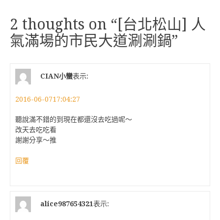
覽
2 thoughts on “
[台北松山] 人
氣滿場的市民大道涮涮鍋
”
CIAN小蠻
表示:
2016-06-0717:04:27
聽說滿不錯的到現在都還沒去吃過呢～
改天去吃吃看
謝謝分享～推
回覆
alice987654321
表示: