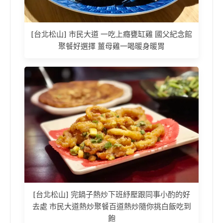
[台北松山] 市民大道 一吃上癮甕缸雞 國父紀念館
聚餐好選擇 薑母雞一喝暖身暖胃
[台北松山] 完鍋子熱炒下班紓壓跟同事小酌的好
去處 市民大道熱炒聚餐百道熱炒隨你挑白飯吃到
飽