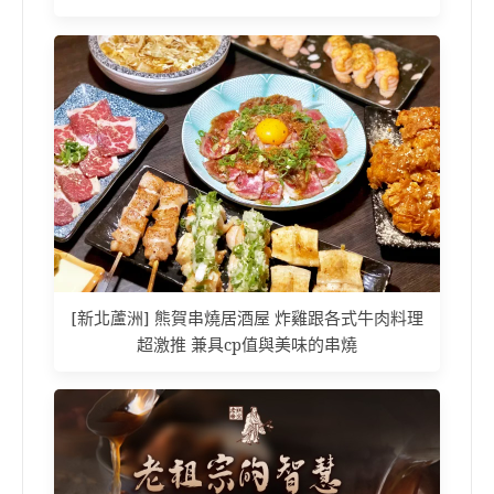
[新北蘆洲] 熊賀串燒居酒屋 炸雞跟各式牛肉料理
超激推 兼具cp值與美味的串燒