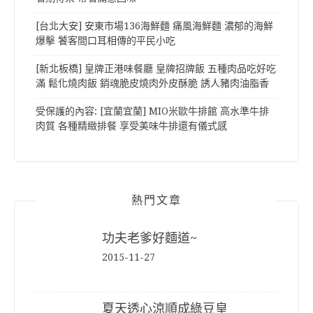
[台北大安] 安東市場136海鮮麵 痛風海鮮麵 濃郁的海鮮
爆擊 饕客間口耳相傳的平民小吃
[新北板橋] 皇牌正港味餐廳 皇牌招牌飯 五種肉品吃好吃
滿 鬆化燒肉飯 銷魂脆皮燒肉外皮酥脆 誘人豬肉油脂香
受保護的內容: [宜蘭宜蘭] MIO米歐牛排館 高水準牛排
肉質 各種精緻排餐 享受美味牛排還有儀式感
熱門文章
功夫老爹好麵道~
2015-11-27
夏天透心涼順成綠豆皇