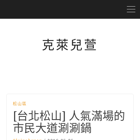
克萊兒萱
松山區
[台北松山] 人氣滿場的
市民大道涮涮鍋