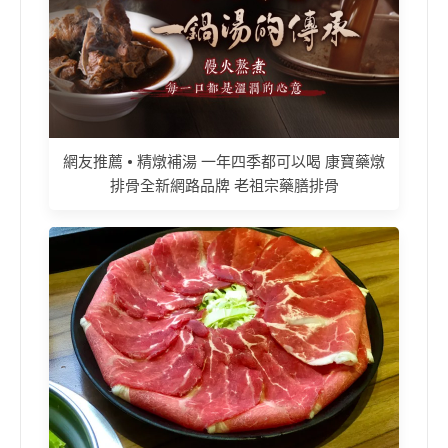
網友推薦 • 精燉補湯 一年四季都可以喝 康寶藥燉
排骨全新網路品牌 老祖宗藥膳排骨