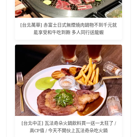
[台北萬華] 赤富士日式無煙燒肉鍋物不到千元就
能享受和牛吃到飽 多人同行送龍蝦
[台北中正] 瓦法奇朵火鍋飲料買一送一太狂了 /
高CP值 / 今天不開伙上瓦法奇朵吃火鍋