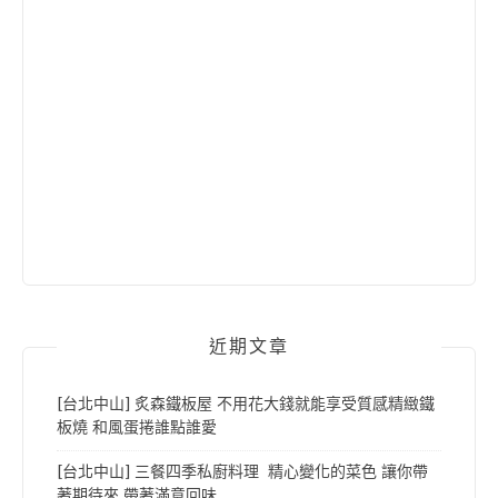
近期文章
[台北中山] 炙森鐵板屋 不用花大錢就能享受質感精緻鐵
板燒 和風蛋捲誰點誰愛
[台北中山] 三餐四季私廚料理 精心變化的菜色 讓你帶
著期待來 帶著滿意回味