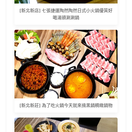
[新北新店] 七張捷運陶然陶然日式小火鍋優質好
喝湯頭涮涮鍋
[新北新莊] 為了吃火鍋今天就來揹黑鍋精緻鍋物