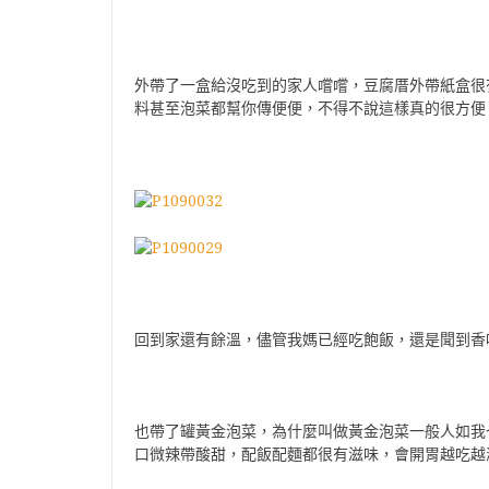
外帶了一盒給沒吃到的家人嚐嚐，豆腐厝外帶紙盒很
料甚至泡菜都幫你傳便便，不得不說這樣真的很方便
回到家還有餘溫，儘管我媽已經吃飽飯，還是聞到香
也帶了罐黃金泡菜，為什麼叫做黃金泡菜一般人如我
口微辣帶酸甜，配飯配麵都很有滋味，會開胃越吃越