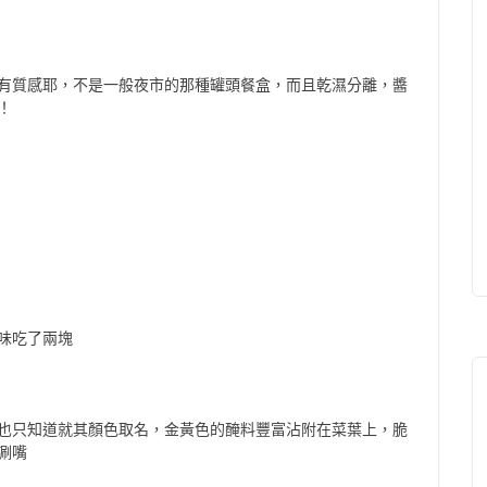
有質感耶，不是一般夜市的那種罐頭餐盒，而且乾濕分離，醬
！
味吃了兩塊
也只知道就其顏色取名，金黃色的醃料豐富沾附在菜葉上，脆
涮嘴