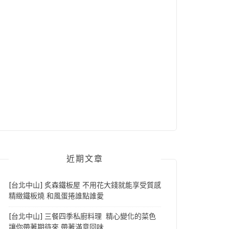
近期文章
[台北中山] 炙森鐵板屋 不用花大錢就能享受質感
精緻鐵板燒 和風蛋捲誰點誰愛
[台北中山] 三餐四季私廚料理 精心變化的菜色
讓你帶著期待來 帶著滿意回味