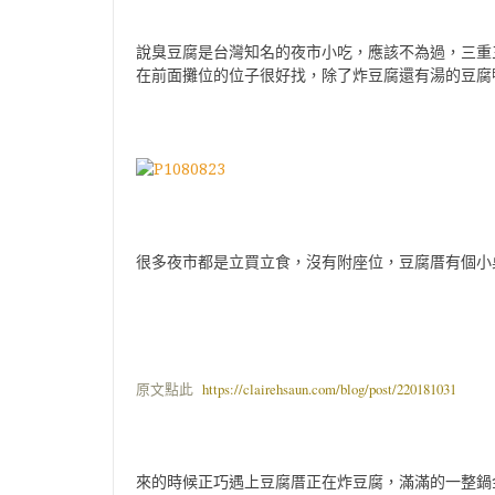
說臭豆腐是台灣知名的夜市小吃，應該不為過，三重
在前面攤位的位子很好找，除了炸豆腐還有湯的豆腐
很多夜市都是立買立食，沒有附座位，豆腐厝有個小
原文點此
https://clairehsaun.com/blog/post/220181031
來的時候正巧遇上豆腐厝正在炸豆腐，滿滿的一整鍋