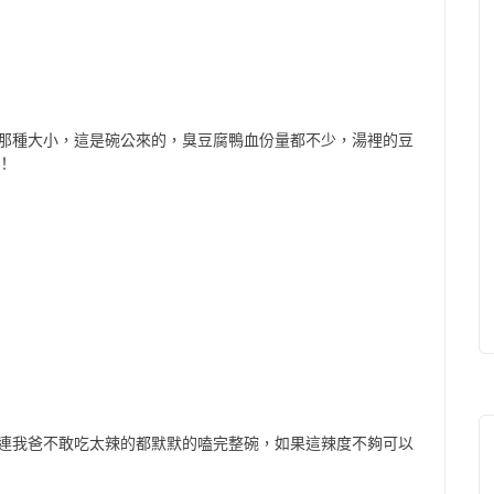
那種大小，這是碗公來的，臭豆腐鴨血份量都不少，湯裡的豆
！
連我爸不敢吃太辣的都默默的嗑完整碗，如果這辣度不夠可以