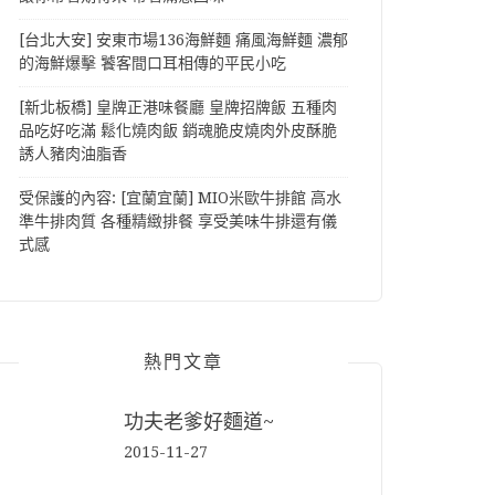
[台北大安] 安東市場136海鮮麵 痛風海鮮麵 濃郁
的海鮮爆擊 饕客間口耳相傳的平民小吃
[新北板橋] 皇牌正港味餐廳 皇牌招牌飯 五種肉
品吃好吃滿 鬆化燒肉飯 銷魂脆皮燒肉外皮酥脆
誘人豬肉油脂香
受保護的內容: [宜蘭宜蘭] MIO米歐牛排館 高水
準牛排肉質 各種精緻排餐 享受美味牛排還有儀
式感
熱門文章
功夫老爹好麵道~
2015-11-27