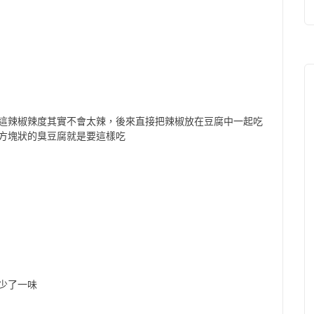
這辣椒辣度其實不會太辣，後來直接把辣椒放在豆腐中一起吃
方塊狀的臭豆腐就是要這樣吃
少了一味