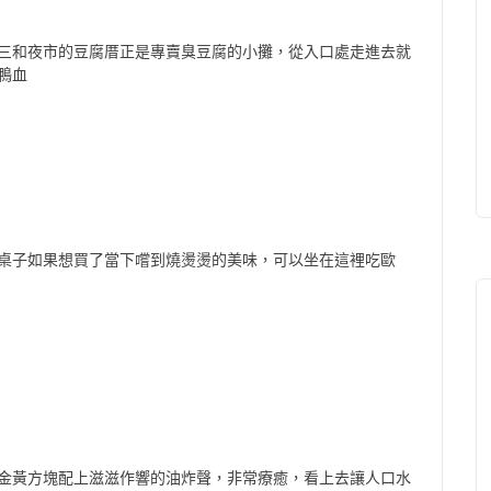
三和夜市的豆腐厝正是專賣臭豆腐的小攤，從入口處走進去就
鴨血
桌子如果想買了當下嚐到燒燙燙的美味，可以坐在這裡吃歐
金黃方塊配上滋滋作響的油炸聲，非常療癒，看上去讓人口水