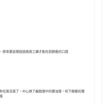
，原來要這樣經過兩道工續才能吃到酥脆的口感
有吃臭豆腐了，中心擠了鹹甜適中的醬油膏，咬下酥脆的聲
癮