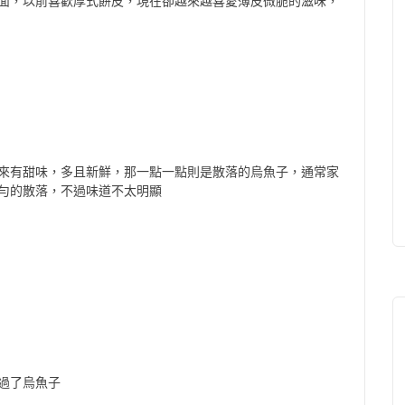
面，以前喜歡厚式餅皮，現在卻越來越喜愛薄皮微脆的滋味，
吃起來有甜味，多且新鮮，那一點一點則是散落的烏魚子，通常家
勻的散落，不過味道不太明顯
過了烏魚子