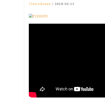
Clairehsuan
/
2018-02-15