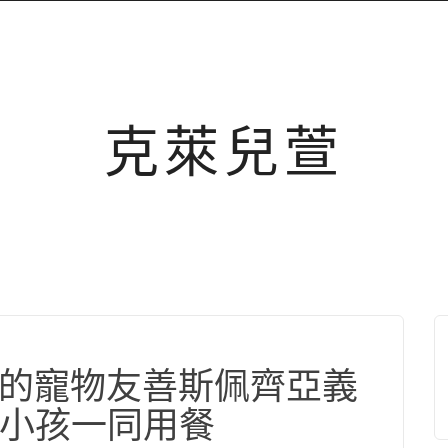
克萊兒萱
很好的寵物友善斯佩齊亞義
小孩一同用餐