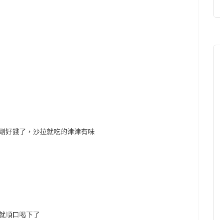
剛好餓了，沙拉就吃的津津有味
就順口喝下了