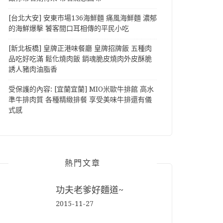
[台北大安] 安東市場136海鮮麵 痛風海鮮麵 濃郁
的海鮮爆擊 饕客間口耳相傳的平民小吃
[新北板橋] 皇牌正港味餐廳 皇牌招牌飯 五種肉
品吃好吃滿 鬆化燒肉飯 銷魂脆皮燒肉外皮酥脆
誘人豬肉油脂香
受保護的內容: [宜蘭宜蘭] MIO米歐牛排館 高水
準牛排肉質 各種精緻排餐 享受美味牛排還有儀
式感
熱門文章
功夫老爹好麵道~
2015-11-27