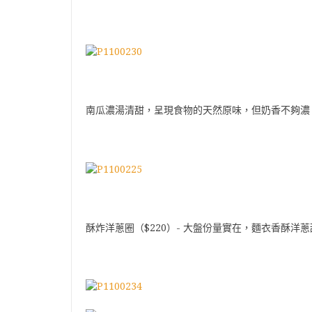
南瓜濃湯清甜，呈現食物的天然原味，但奶香不夠濃
酥炸洋蔥圈（$220）- 大盤份量實在，麵衣香酥