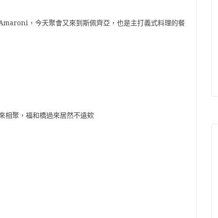
maroni，今天聚會又來到斯佩齊亞，也是主打義式料理的餐
來相聚，福和橋過來居然不遠欸