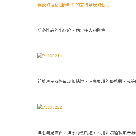
喜歡的換點個讚吧你的支持是我的動力
隱密性高的小包廂，適合多人的聚會
前菜沙拉擺盤呈現頗精緻，清爽酸甜的優格醬，或許
洋蔥濃湯鹹香，洋蔥絲煮的透，不用咀嚼過多順著湯