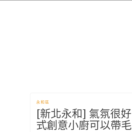
永和區
[新北永和] 氣氛
式創意小廚可以帶毛