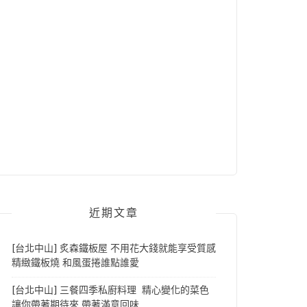
近期文章
[台北中山] 炙森鐵板屋 不用花大錢就能享受質感
精緻鐵板燒 和風蛋捲誰點誰愛
[台北中山] 三餐四季私廚料理 精心變化的菜色
讓你帶著期待來 帶著滿意回味