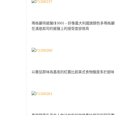
瑪格麗特披薩($300) – 好像義大利國旗顏色多
在滿是起司的披薩上的接受度卻很高
以番茄原味為基底的紅醬比起美式食物酸度多於甜味