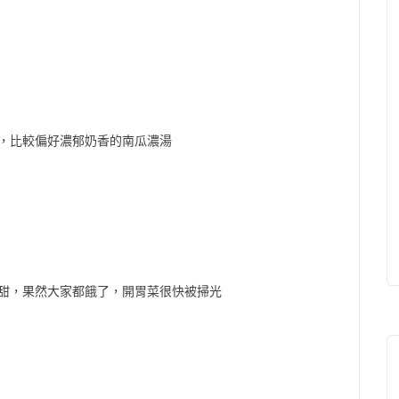
，比較偏好濃郁奶香的南瓜濃湯
洋蔥甜，果然大家都餓了，開胃菜很快被掃光