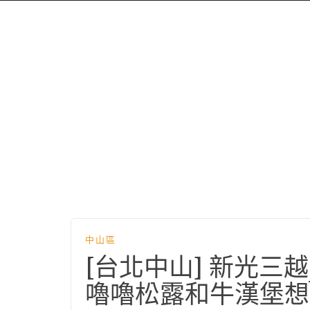
中山區
[台北中山] 新光三越J.
嚕嚕松露和牛漢堡想