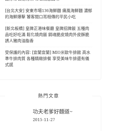
[台北大安] 安東市場136海鮮麵 痛風海鮮麵 濃郁
的海鮮爆擊 饕客間口耳相傳的平民小吃
[新北板橋] 皇牌正港味餐廳 皇牌招牌飯 五種肉
品吃好吃滿 鬆化燒肉飯 銷魂脆皮燒肉外皮酥脆
誘人豬肉油脂香
受保護的內容: [宜蘭宜蘭] MIO米歐牛排館 高水
準牛排肉質 各種精緻排餐 享受美味牛排還有儀
式感
熱門文章
功夫老爹好麵道~
2015-11-27