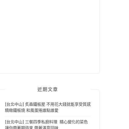
近期文章
[台北中山] 炙森鐵板屋 不用花大錢就能享受質感
精緻鐵板燒 和風蛋捲誰點誰愛
[台北中山] 三餐四季私廚料理 精心變化的菜色
讓你帶著期待來 帶著滿意回味