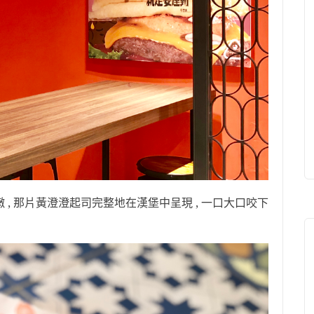
嫩 , 那片黃澄澄起司完整地在漢堡中呈現 , 一口大口咬下