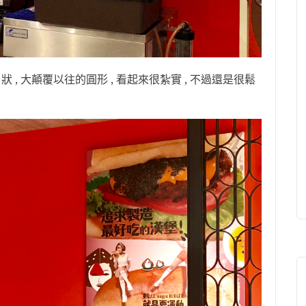
是三角狀 , 大顛覆以往的圓形 , 看起來很紮實 , 不過還是很鬆