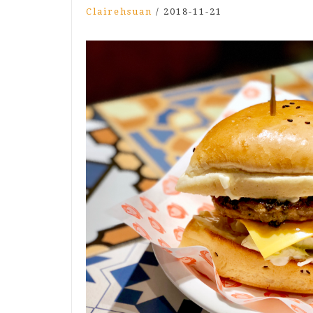
Clairehsuan
/
2018-11-21