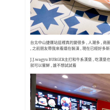
台北中山捷運站這裡真的變很多 , 人潮多 , 商
, 之前朋友帶我來看還在裝潢 , 現在已經好多
J.J.wagyu BURGER主打和牛系漢堡 , 吃漢
就可以嘗鮮 , 誰不想試試看