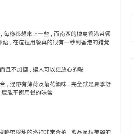
 每樣都想來上一些 , 而南西的檀島香港茶餐
的標語 , 在這裡用餐真的很有一秒到香港的錯覺
而且不加糖 , 讓人可以更放心的喝
 , 混帶有薄荷及菊花韻味 , 完全就是夏季舒
 , 還能平衡用餐的味蕾
同樣略帶酸甜的洛神非常合拍 , 飲品呈現美麗的