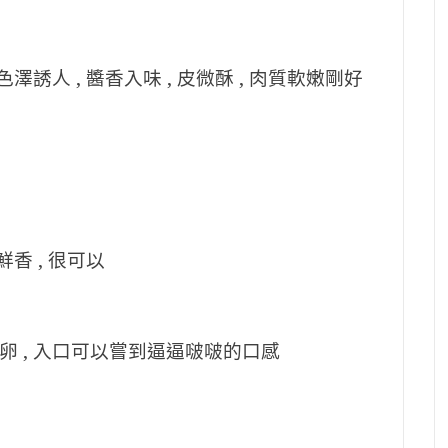
澤誘人 , 醬香入味 , 皮微酥 , 肉質軟嫩剛好
香 , 很可以
 , 入口可以嘗到逼逼啵啵的口感