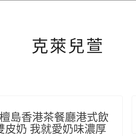
克萊兒萱
三越檀島香港茶餐廳港式飲
雙皮奶 我就愛奶味濃厚