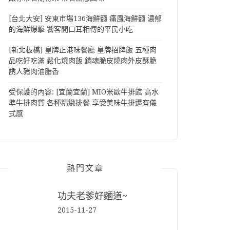
[台北大安] 安東市場136海鮮麵 痛風海鮮麵 濃郁
的海鮮爆擊 饕客間口耳相傳的平民小吃
[新北板橋] 皇牌正港味餐廳 皇牌招牌飯 五種肉
品吃好吃滿 鬆化燒肉飯 銷魂脆皮燒肉外皮酥脆
誘人豬肉油脂香
受保護的內容: [宜蘭宜蘭] MIO米歐牛排館 高水
準牛排肉質 各種精緻排餐 享受美味牛排還有儀
式感
熱門文章
功夫老爹好麵道~
2015-11-27