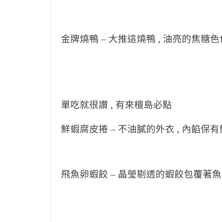
金牌燒鴨 –
大推這燒鴨 , 油亮的焦糖色色
單吃就很讚 , 有來檀島必點
鮮蝦腐皮捲 –
不油膩的外衣 , 內餡保有鮮
飛魚卵蝦餃 –
晶瑩剔透的蝦餃包覆著魚卵