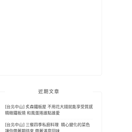
近期文章
[台北中山] 炙森鐵板屋 不用花大錢就能享受質感
精緻鐵板燒 和風蛋捲誰點誰愛
[台北中山] 三餐四季私廚料理 精心變化的菜色
讓你帶著期待來 帶著滿意回味