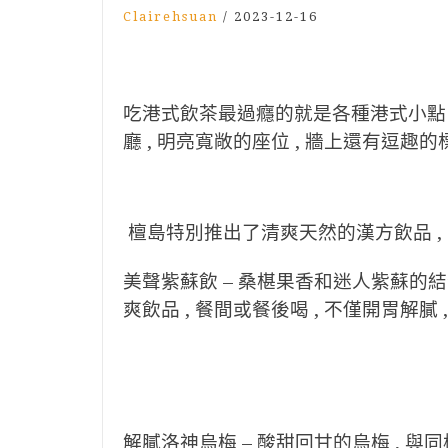
Clairehsuan
/
2023-12-16
吃港式飲茶最過癮的就是各種港式小點 ,
廳 , 明亮寬敞的座位 , 牆上還有逗趣
檀島特別推出了清爽天然的漢方飲品 , 
美聲紫蘇飲 –
桑椹果香和迷人紫蘇的結合
爽飲品 , 餐間或餐後喝 , 不僅開胃解膩
解膩洛神烏梅 –
酸甜回甘的烏梅 , 與