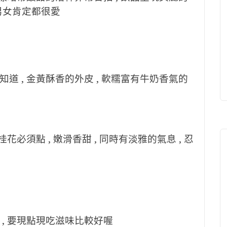
, 男女肯定都很愛
道 , 金黃酥香的外皮 , 軟糯富有牛奶香氣的
花必須點 , 嫩滑香甜 , 同時有淡雅的氣息 , 忍
, 要現點現吃滋味比較好喔