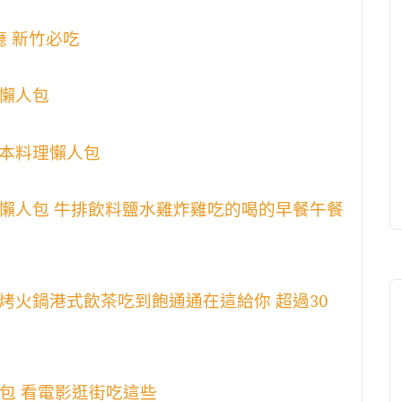
廳 新竹必吃
懶人包
本料理懶人包
懶人包 牛排飲料鹽水雞炸雞吃的喝的早餐午餐
烤火鍋港式飲茶吃到飽通通在這給你 超過30
食懶人包 看電影逛街吃這些