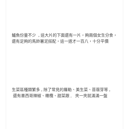
鱸魚份量不少 , 這大片的下面還有一片，夠兩個女生分食，
還有足夠的馬鈴薯泥搭配，這一道才一百八，十分平價
生菜區種類繁多 , 除了常見的羅勒
,
、美生菜、苜蓿芽等
還有墨西哥辣椒、橄欖、甜菜跟 , 夾一夾就滿滿一盤