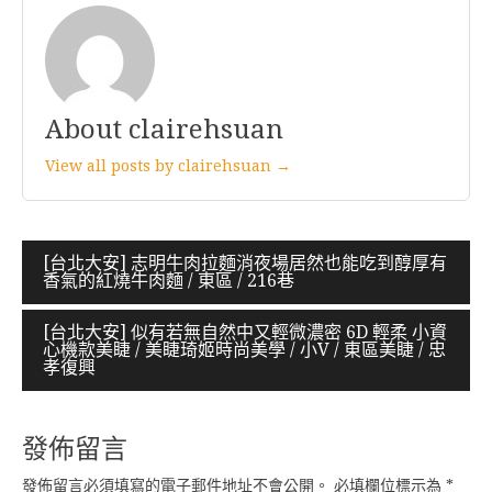
About clairehsuan
View all posts by clairehsuan →
文
[台北大安] 志明牛肉拉麵消夜場居然也能吃到醇厚有
香氣的紅燒牛肉麵 / 東區 / 216巷
章
導
[台北大安] 似有若無自然中又輕微濃密 6D 輕柔 小資
心機款美睫 / 美睫琦姬時尚美學 / 小V / 東區美睫 / 忠
覽
孝復興
發佈留言
發佈留言必須填寫的電子郵件地址不會公開。
必填欄位標示為
*