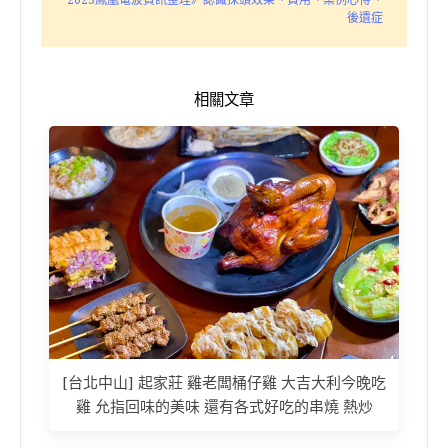
2023鳳凰電波資訊整理》認識探頭效果、費用、案例心得、
後遺症
相關文章
[台北中山] 起家莊 雞老闆桶仔雞 大吉大利今晚吃
雞 允指回味的美味 還有各式好吃的串燒 熱炒