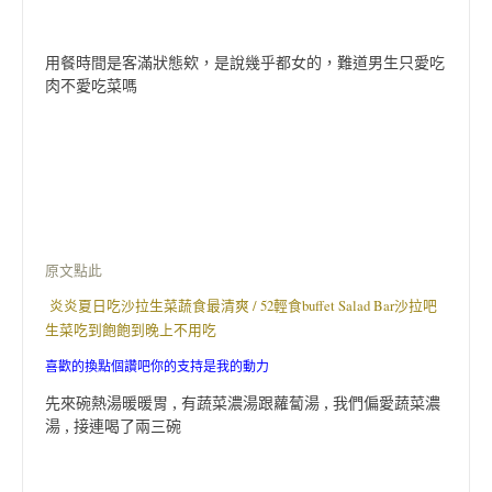
用餐時間是客滿狀態欸，是說幾乎都女的，難道男生只愛吃
肉不愛吃菜嗎
原文點此
炎炎夏日吃沙拉生菜蔬食最清爽 / 52輕食buffet Salad Bar沙拉吧
生菜吃到飽飽到晚上不用吃
喜歡的換點個讚吧你的支持是我的動力
先來碗熱湯暖暖胃 , 有蔬菜濃湯跟蘿蔔湯 , 我們偏愛蔬菜濃
湯 , 接連喝了兩三碗