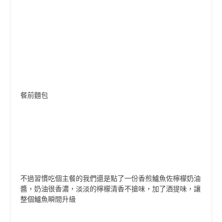
餐前麵包
不過習慣吃個主餐的我們還是點了一份香煎鱸魚佐檸檬奶油
醬，奶油很香濃，淡淡的檸檬清香不搶味，加了酒提味，讓
整個鱸魚瞬間升級