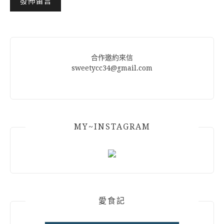
Alternative:
合作邀約來信
sweetycc34@gmail.com
MY~INSTAGRAM
愛食記