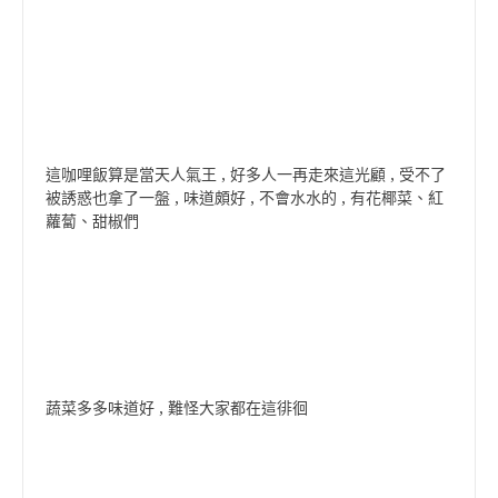
這咖哩飯算是當天人氣王 , 好多人一再走來這光顧 , 受不了
被誘惑也拿了一盤 , 味道頗好 , 不會水水的 , 有花椰菜、紅
蘿蔔、甜椒們
蔬菜多多味道好 , 難怪大家都在這徘徊