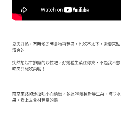
夏天好熱，有時候即時食物再豐盛，也吃不太下，需要來點
清爽的
突然想起牛排館的沙拉吧，好幾種生菜任你夾，不過我不想
吃肉只想吃菜呢！
南京東路的沙拉吧小而精緻，多達20幾種新鮮生菜、時令水
果，看上去食材豐富的很