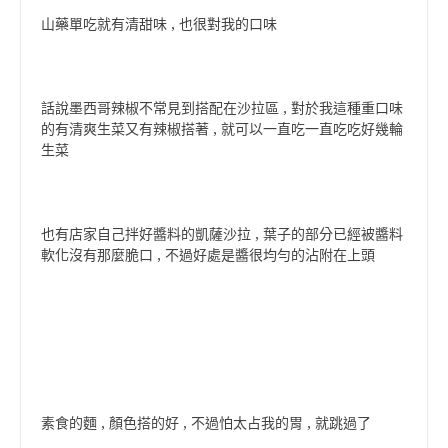
山藥單吃就有清甜味 , 也很對我的口味
話說墨西哥辣椒不常見到搭配在沙拉區 , 對於我這種重口味
的有清爽生菜又有辣椒搭著 , 就可以一直吃一直吃吃好幾輪
生菜
也有店家自己拌好醬料的凱薩沙拉 , 葉子的部分已經被醬料
軟化沒有那麼脆口 , 不過好處是醬很均勻的沾附在上頭
素食的麵 , 顏色搭的好 , 不過怕太占我的胃 , 就跳過了