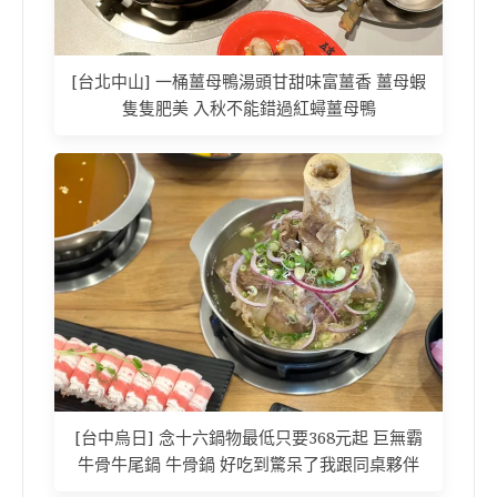
[台北中山] 一桶薑母鴨湯頭甘甜味富薑香 薑母蝦
隻隻肥美 入秋不能錯過紅蟳薑母鴨
[台中烏日] 念十六鍋物最低只要368元起 巨無霸
牛骨牛尾鍋 牛骨鍋 好吃到驚呆了我跟同桌夥伴