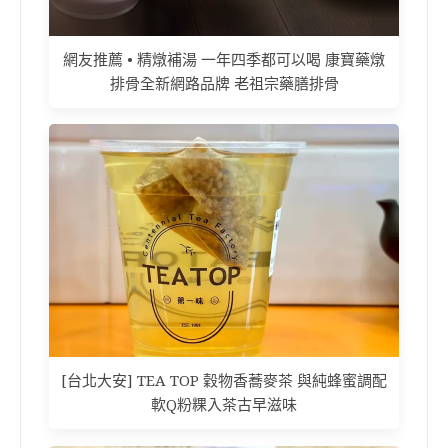
網友推薦 • 精燉補湯 一年四季都可以喝 康寶藥燉
排骨全新網路品牌 老祖宗藥膳排骨
[台北大安] TEA TOP 穀物香蕎麥茶 與純蜂蜜調配
軟Q粉粿入茶古早滋味