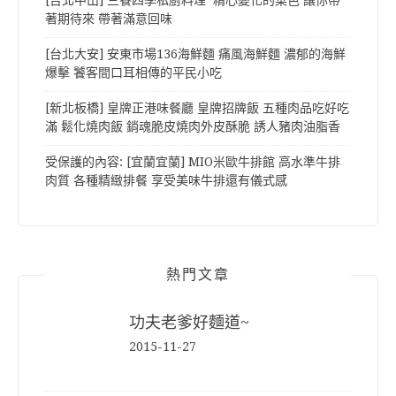
著期待來 帶著滿意回味
[台北大安] 安東市場136海鮮麵 痛風海鮮麵 濃郁的海鮮
爆擊 饕客間口耳相傳的平民小吃
[新北板橋] 皇牌正港味餐廳 皇牌招牌飯 五種肉品吃好吃
滿 鬆化燒肉飯 銷魂脆皮燒肉外皮酥脆 誘人豬肉油脂香
受保護的內容: [宜蘭宜蘭] MIO米歐牛排館 高水準牛排
肉質 各種精緻排餐 享受美味牛排還有儀式感
熱門文章
功夫老爹好麵道~
2015-11-27