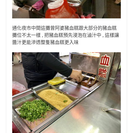
通化夜市中間這攤曾阿婆豬血糕跟大部分的豬血糕
攤位不太一樣 , 把豬血糕預先浸泡在滷汁中 , 這樣讓
醬汁更能滲透整隻豬血糕更入味