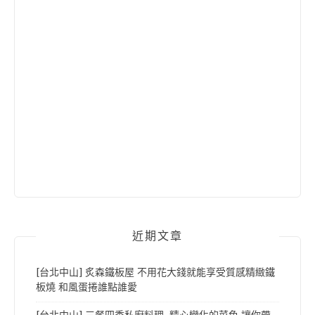
近期文章
[台北中山] 炙森鐵板屋 不用花大錢就能享受質感精緻鐵
板燒 和風蛋捲誰點誰愛
[台北中山] 三餐四季私廚料理 精心變化的菜色 讓你帶