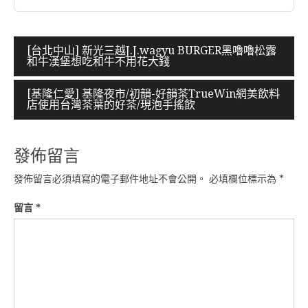
文
[台北中山] 新光三越J.J.wagyu BURGER黑嚕嚕松露
和牛漢堡想吃和牛不用花大錢
章
導
[基隆仁愛] 基隆夜市/初韻-好韻茶TrueWin網美飲料
店使用台灣茶葉的好茶/現泡手搖飲
覽
發佈留言
發佈留言必須填寫的電子郵件地址不會公開。
必填欄位標示為
*
留言
*