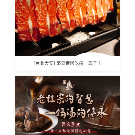
[台北大安] 來皇帝殿吃這一鍋了！