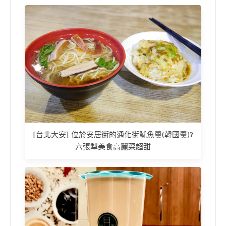
[台北大安] 位於安居街的通化街魷魚羹(韓國羹)?
六張犁美食高麗菜超甜