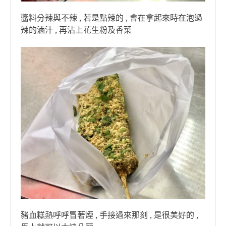
醬料分辣與不辣 , 若是點辣的 , 會在拿起來時在泡過
辣的滷汁 , 再沾上花生粉及香菜
豬血糕熱呼呼冒著煙 , 手接過來那刻 , 是很美好的 ,