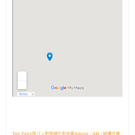
Yan Pang塩パン對面通化街信義Amour / Aki / 結構式護