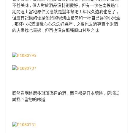
不甚美味 , 個人對於酒品沒特別愛好 , 但有一次在南投過年
期間遇上當地原住民應該是豐年祭吧 ! 年代久遠我也忘了 ,
但最有記憶的便是他們的現烤山豬肉和一杯自己釀的小米酒
, 那杯小米酒讓我心心念念好幾年 , 之後也去過專賣小米酒
的店家找也買過 , 但再也沒有那種順口甘甜之味
既然看到這麼多琳瑯滿目的酒 , 而且都是日本釀造 , 便想試
試找回當初的味道