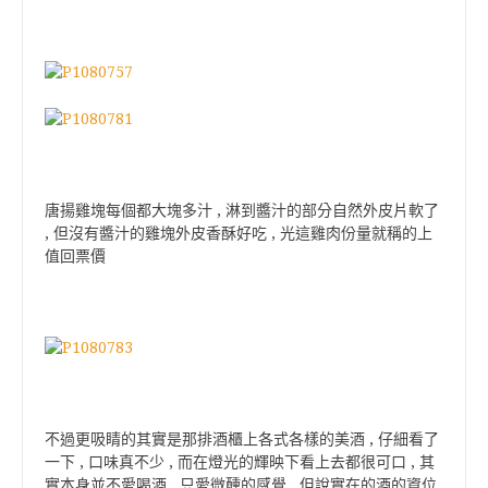
唐揚雞塊每個都大塊多汁 , 淋到醬汁的部分自然外皮片軟了
, 但沒有醬汁的雞塊外皮香酥好吃 , 光這雞肉份量就稱的上
值回票價
不過更吸睛的其實是那排酒櫃上各式各樣的美酒 , 仔細看了
一下 , 口味真不少 , 而在燈光的輝映下看上去都很可口 , 其
實本身並不愛喝酒 , 只愛微醺的感覺 , 但說實在的酒的資位