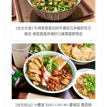
[台北大安] 牛洞食堂真切的平價百元丼飯好吃又
飽足 頑皮搗蛋丼絕妙口感萬聖節限定
[台北松山] 小螺波 XIAO LUO BO 慶城店 廣西柳