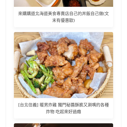
來購購道北海道美食專賣店自己的丼飯自己做(文
末有優惠歐)
[台北信義] 暖男炸雞 獨門秘醬酥脆又涮嘴的各種
炸物 吃起來好過癮