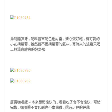
烏龍麵彈牙 , 配料豐富配色也討喜 , 溏心蛋好吃 , 有可愛的
小花胡蘿蔔 , 雖然我不愛胡蘿蔔的氣味 , 寒流來的這幾天喝
上熱湯身體真的好舒服
唐揚咖哩飯 – 本來想點愉快的 , 看看吃了會不會愉快 , 可惜
完售 , 咖哩醬不會死鹹也不會偏甜 , 還有少見的蓮藕