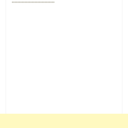
******************************