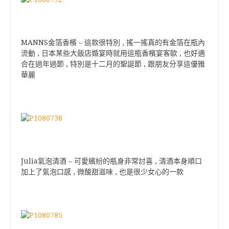
MANNS金箔香檳 – 這款很特別 , 搖一搖真的有金箔在瓶內
流動 , 日本某些大飯店婚宴時就用這瓶香檳宴客歐 , 也好適
合在過年過節 , 特別是十二月的聖誕節 , 跟朋友分享這優雅
華麗
Julia氣泡清酒 – 可愛繽紛的瓶身非常討喜 , 清酒本身順口
加上了氣泡口感 , 微酸甜滋味 , 也是很少女心的一款