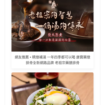
網友推薦 • 精燉補湯 一年四季都可以喝 康寶藥燉
排骨全新網路品牌 老祖宗藥膳排骨