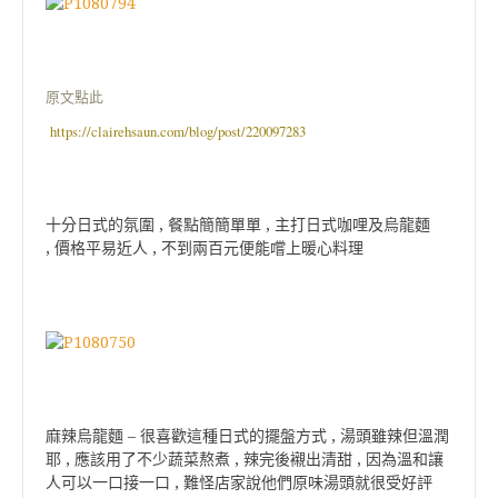
原文點此
https://clairehsaun.com/blog/post/220097283
十分日式的氛圍 , 餐點簡簡單單 , 主打日式咖哩及烏龍麵
, 價格平易近人 , 不到兩百元便能嚐上暖心料理
麻辣烏龍麵 – 很喜歡這種日式的擺盤方式 , 湯頭雖辣但溫潤
耶 , 應該用了不少蔬菜熬煮 , 辣完後襯出清甜 , 因為溫和讓
人可以一口接一口 , 難怪店家說他們原味湯頭就很受好評