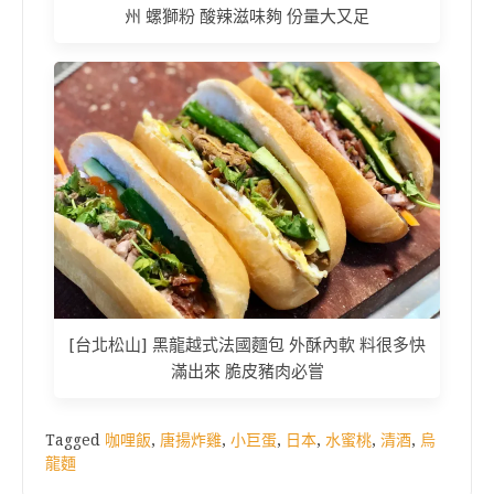
州 螺獅粉 酸辣滋味夠 份量大又足
[台北松山] 黑龍越式法國麵包 外酥內軟 料很多快
滿出來 脆皮豬肉必嘗
Tagged
咖哩飯
,
唐揚炸雞
,
小巨蛋
,
日本
,
水蜜桃
,
清酒
,
烏
龍麵