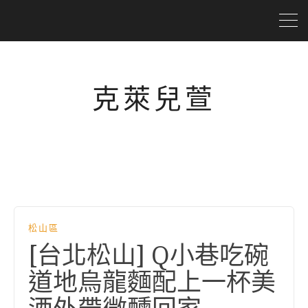
克萊兒萱
松山區
[台北松山] Q小巷吃碗
道地烏龍麵配上一杯美