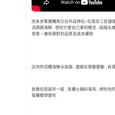
肉多多集團觸角又往外延伸拉~在南京三民捷運
活
跳跳海鮮 , 想吃什麼自己拿的概念 , 超
背景，擁有絕對的品質及成本優勢
店內的活體海鮮水族箱 , 龍蝦在那動壓動 , 有
就像在逛超市一般 , 各種火鍋料皆有 , 想吃肉的 
每種都想要吃