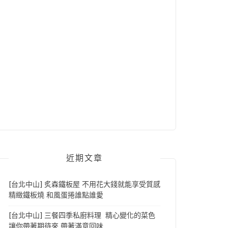
近期文章
[台北中山] 炙森鐵板屋 不用花大錢就能享受質感
精緻鐵板燒 和風蛋捲誰點誰愛
[台北中山] 三餐四季私廚料理 精心變化的菜色
讓你帶著期待來 帶著滿意回味