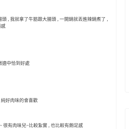
 , 我就拿了牛筋跟大腸頭 , 一開鍋就丟進辣鍋煮了 ,
嚼感
嫩適中恰到好處
, 純好肉味的會喜歡
~ 很有肉味兒~比較紮實 , 也比較有飽足感