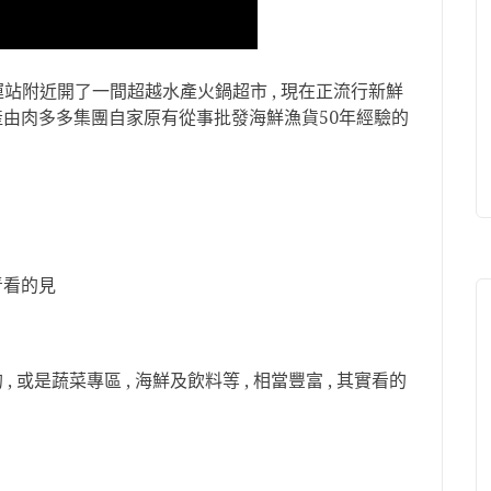
站附近開了一間超越水產火鍋超市 , 現在正流行新鮮
越水產由肉多多集團自家原有從事批發海鮮漁貨50年經驗的
青看的見
, 或是蔬菜專區 , 海鮮及飲料等 , 相當豐富 , 其實看的