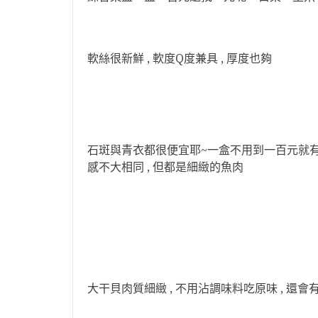
軟絲很新鮮 , 軟度Q度兼具 , 厚度也夠
石斑與青衣都很便宜耶~一盒不用到一百元就有 
感不大相同 , 但都是細緻的魚肉
大干貝肉質細緻 , 不用沾調味料吃原味 , 還會