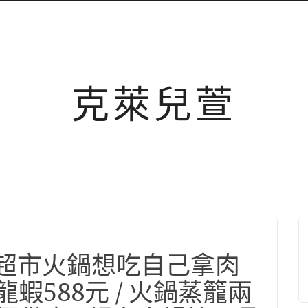
克萊兒萱
產超市火鍋想吃自己拿肉
龍蝦588元 / 火鍋蒸籠兩