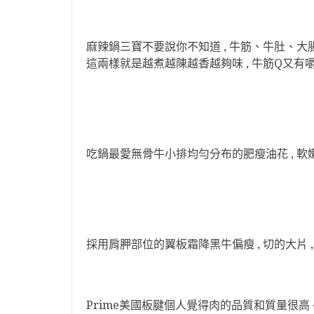
麻辣鍋三寶不要說你不知道 , 牛筋、牛肚、大腸頭
這兩樣就是越煮越陳越香越夠味 , 牛筋Q又有
吃鍋最愛無骨牛小排均勻分布的肥瘦油花 , 軟
採用肩胛部位的翼板霜降黑牛偏瘦 , 切的大片 
Prime美國板腱個人覺得肉的品質和質量很高 