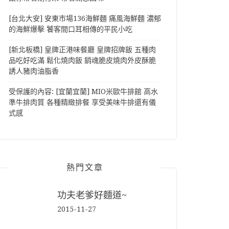
[台北大安] 安東市場136海鮮麵 痛風海鮮麵 濃郁
的海鮮爆擊 饕客間口耳相傳的平民小吃
[新北板橋] 皇牌正港味餐廳 皇牌招牌飯 五種肉
品吃好吃滿 鬆化燒肉飯 銷魂脆皮燒肉外皮酥脆
誘人豬肉油脂香
受保護的內容: [宜蘭宜蘭] MIO米歐牛排館 高水
準牛排肉質 各種精緻排餐 享受美味牛排還有儀
式感
熱門文章
功夫老爹好麵道~
2015-11-27