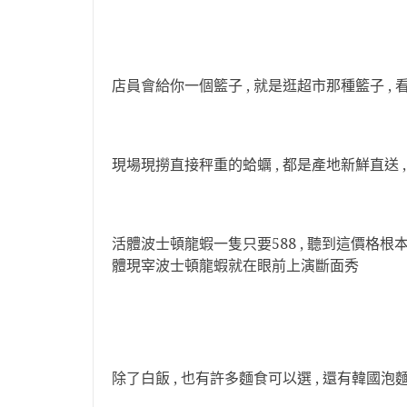
店員會給你一個籃子 , 就是逛超市那種籃子 ,
現場現撈直接秤重的蛤蠣 , 都是產地新鮮直送 ,
活體波士頓龍蝦一隻只要588 , 聽到這價格根本
體現宰波士頓龍蝦就在眼前上演斷面秀
除了白飯 , 也有許多麵食可以選 , 還有韓國