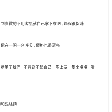
 看到喜歡的不用客氣就自己拿下來吧 , 過程很促咪
 還在一開一合呼吸 , 價格也很漂亮
嚇呆了我們 , 不買對不起自己 , 馬上要一隻來嚐嚐 , 活
泡麵和雞絲麵