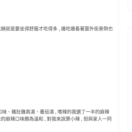
 吃鍋就是要坐得舒服才吃得多 , 邊吃邊看著窗外街景倒也
口味、豬肚雞高湯、番茄湯 , 嗜辣的我選了一半的麻辣
產的麻辣口味頗為溫和 , 對我來說算小辣 , 但與家人一同