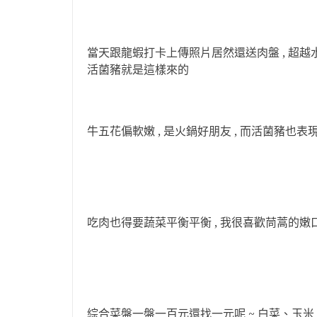
當天跟龍蝦打卡上傳照片居然還送肉盤 , 超越水
活菌豬就是這樣來的
牛五花偏軟嫩 , 是火鍋好朋友 , 而活菌豬也表現
吃肉也得要蔬菜平衡平衡 , 我很喜歡茼蒿的嫩口
綜合菜盤一盤一百元還找一元呢 ~ 白菜、玉米