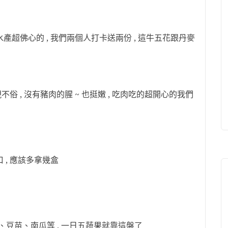
產超佛心的 , 我們兩個人打卡送兩份 , 這牛五花跟丹麥
不俗 , 沒有豬肉的腥 ~ 也挺嫩 , 吃肉吃的超開心的我們
 , 應該多拿幾盒
、豆苗、南瓜等 , 一日五蔬果就靠這盤了