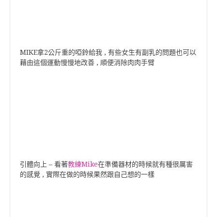
MIKE拿2公斤重的啞鈴給我 , 有些女生有副乳的問題也可以
藉由這個運動慢慢地改善 , 順便消除肉肉手臂
引體向上 – 看著
教練Mike
在準備器材的時候就有種很厲害
的感覺 , 實際在做的時候果然跟自己想的一樣