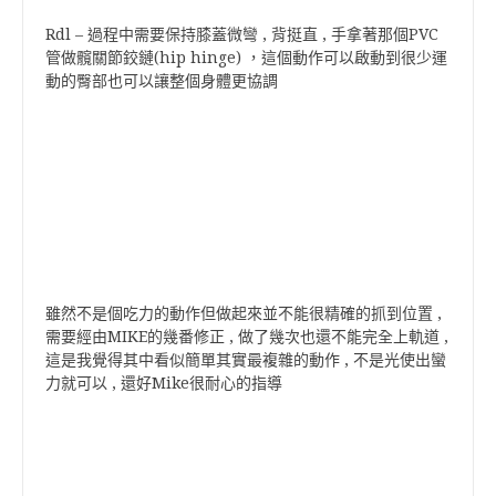
Rdl – 過程中需要保持膝蓋微彎 , 背挺直 , 手拿著那個PVC
管做髖關節鉸鏈(hip hinge) ，這個動作可以啟動到很少運
動的臀部也可以讓整個身體更協調
雖然不是個吃力的動作但做起來並不能很精確的抓到位置 ,
需要經由MIKE的幾番修正 , 做了幾次也還不能完全上軌道 ,
這是我覺得其中看似簡單其實最複雜的動作 , 不是光使出蠻
力就可以 , 還好Mike很耐心的指導