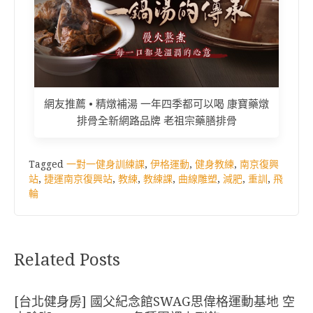
網友推薦 • 精燉補湯 一年四季都可以喝 康寶藥燉
排骨全新網路品牌 老祖宗藥膳排骨
Tagged
一對一健身訓練課
,
伊格運動
,
健身教練
,
南京復興
站
,
捷運南京復興站
,
教練
,
教練課
,
曲線雕塑
,
減肥
,
重訓
,
飛
輪
Related Posts
[台北健身房] 國父紀念館SWAG思偉格運動基地 空