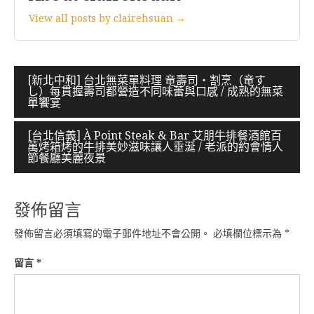
View all posts by clairehsuan →
文
[新北中和] 台北無菜單料理 竜壽司‧割烹（竜す
し）每貫握壽司都營造不同味蕾與口感 / 成熟的無菜
章
單饗宴
導
[台北信義] À Point Steak & Bar 艾朋牛排餐酒館百
覽
萬烤箱烤的牛排美妙滋味讓人垂涎 / 老派的約會情人
節餐廳美麗夜景
發佈留言
發佈留言必須填寫的電子郵件地址不會公開。
必填欄位標示為
*
留言
*