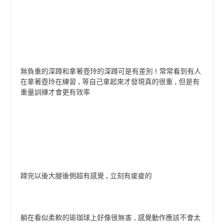
無負重的深蹲和拿著壺玲的深蹲可是有差別 ! 常常看到有人
在拿著壺玲在練習 , 等自己拿起來才發現真的很重 , 但是有
重量訓練才會更有效率
蹲完以後大腿後側超有感覺 , 立刻有痠痠的
躺在看似柔軟的瑜珈球上好像很無害 , 感覺動作應該不會太