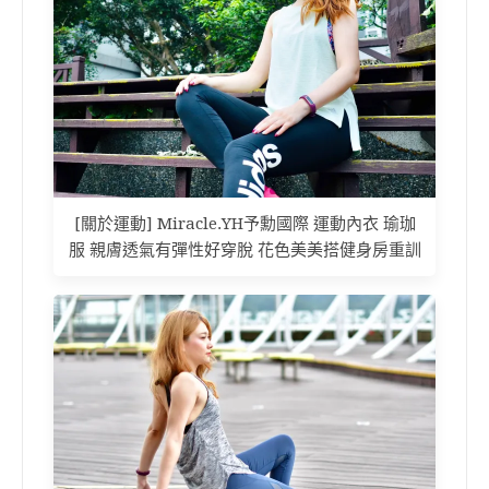
[關於運動] Miracle.YH予勳國際 運動內衣 瑜珈
服 親膚透氣有彈性好穿脫 花色美美搭健身房重訓