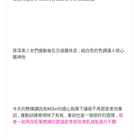
資深美少女們運動後在交誼廳休息 , 純白色的色調讓人很心
曠神怡
今天的教練課因為Mike的細心指導下讓我不再那麼害怕重
訓 , 運動訓練覺得除了有氧 , 重訓也是一個很好的選擇 ,
兩
者一起再搭配著教練的建議飲食相信増肌減脂真的不難