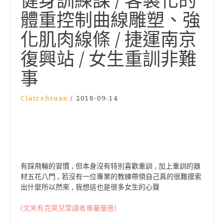
健身訓練課 / 客製化的
體重控制曲線雕塑、強
化肌肉線條 / 捷運南京
復興站 / 女生重訓非難
事
Clairehsuan
/
2018-09-14
有踩飛輪的習慣 , 但本身沒有特別喜歡重訓 , 加上重訓的器
材五花八門 , 若沒有一位專業的教練帶領自己真的很難摸索
出什麼所以然來 , 我想這也是很多女生的心聲
(文末有克萊兒萱讀者專屬優惠)