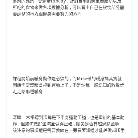
事前的諮詢 , 會測量inbody , 針對目前的體重體脂肪以及
所吃的食物來做各項數據分析 , 可以看出自己在飲食部分需
要調整的地方跟健身需要努力的方向
課程開始前暖身動作是必須的 , 而Mike帶的暖身操其實就
開始需要聚精會神到運動上了 , 不是你我一般認知的散散步
走走路那種暖身
深蹲 – 常常聽到深蹲是下半身運動王道 , 也是重訓的基本動
作 , 但如何做好坐滿並做得正確 , 腳尖是否有超過膝蓋等 ,
該注意的事項還是需要教練在一旁看著知道才能越做越順手