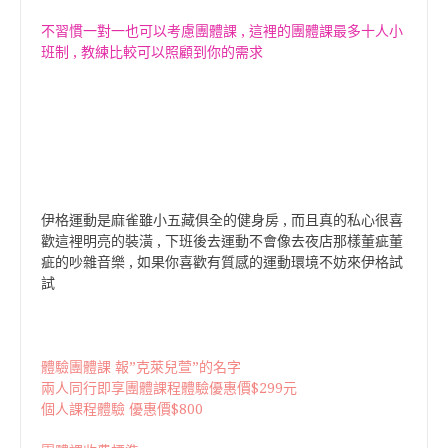
不習慣一對一也可以考慮團體課 , 這裡的團體課最多十人小
班制 , 教練比較可以照顧到你的需求
伊格運動是麻雀雖小五藏俱全的健身房 , 而且真的私心很喜
歡這裡明亮的裝潢 , 下班後去運動不會像去夜店那樣董疵董
疵的吵雜音樂 , 如果你喜歡有質感的運動環境不妨來伊格試
試
體驗團體課 報”克萊兒萱”的名字
兩人同行即享團體課程體驗優惠價$299元
個人課程體驗 優惠價$800