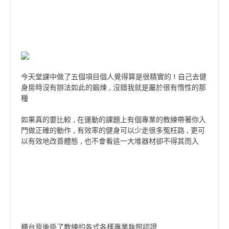
今天堂課中做了五個項目個人覺得算是很精實的 ! 自己去健
身房時沒有辦法如此的鍛煉 , 沒錯我就是屬於很有惰性的那
種
如果真的要比較 , 在運動的課題上有個專業的教練帶著你入
門做正確的動作 , 有效率的健身可以少走很多冤枉路 , 更可
以有效地改善體態 , 也不會看這一大堆器材卻不得其而入
櫃台背後掛了教練的各式各樣專業執照認證